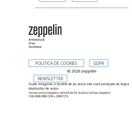
Arhitectură.
Oraș.
Societate.
POLITICA DE COOKIES
GDPR
© 2026 zeppelin
NEWSLETTER
Toate imaginile si textele de pe acest site sunt protejate de legea
drepturilor de autor
revista online Zeppelin, editată de SG Studio și echipa Zeppelin
ISSN 3008-2986 ISSN-L 2069-721X