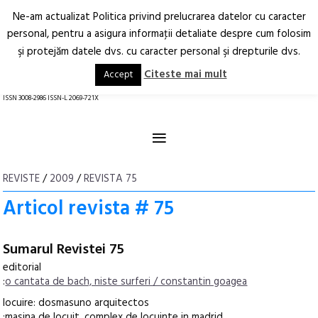
Ne-am actualizat Politica privind prelucrarea datelor cu caracter
Deschide
RO
EN
personal, pentru a asigura informaţii detaliate despre cum folosim
şi protejăm datele dvs. cu caracter personal şi drepturile dvs.
Arhitectură.
Oraș.
Societate.
Citeste mai mult
Accept
revistă online
ISSN 3008-2986 ISSN-L 2069-721X
≡
REVISTE
/
2009
/
REVISTA 75
Articol revista # 75
Sumarul Revistei 75
editorial
:
o cantata de bach, niste surferi / constantin goagea
locuire: dosmasuno arquitectos
:masina de locuit. complex de locuinte in madrid