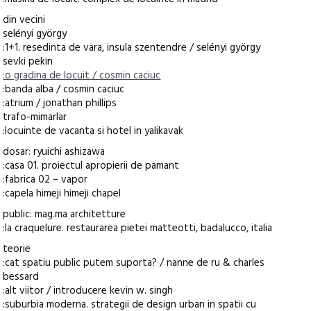
din vecini
selényi györgy
:1+1. resedinta de vara, insula szentendre / selényi györgy
sevki pekin
:o gradina de locuit / cosmin caciuc
:banda alba / cosmin caciuc
:atrium / jonathan phillips
trafo-mimarlar
:locuinte de vacanta si hotel in yalikavak
dosar: ryuichi ashizawa
:casa 01. proiectul apropierii de pamant
:fabrica 02 – vapor
:capela himeji himeji chapel
public: mag.ma architetture
:la craquelure. restaurarea pietei matteotti, badalucco, italia
teorie
:cat spatiu public putem suporta? / nanne de ru & charles
bessard
:alt viitor / introducere kevin w. singh
:suburbia moderna. strategii de design urban in spatii cu