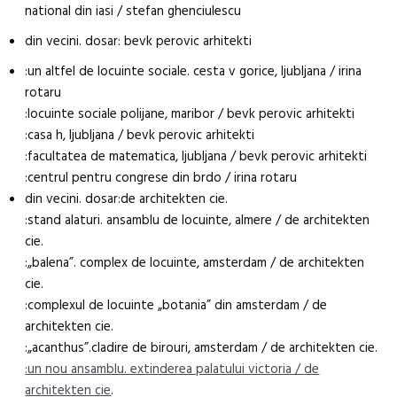
national din iasi / stefan ghenciulescu
din vecini. dosar: bevk perovic arhitekti
:un altfel de locuinte sociale. cesta v gorice, ljubljana / irina
rotaru
:locuinte sociale polijane, maribor / bevk perovic arhitekti
:casa h, ljubljana / bevk perovic arhitekti
:facultatea de matematica, ljubljana / bevk perovic arhitekti
:centrul pentru congrese din brdo / irina rotaru
din vecini. dosar:de architekten cie.
:stand alaturi. ansamblu de locuinte, almere / de architekten
cie.
:„balena”. complex de locuinte, amsterdam / de architekten
cie.
:complexul de locuinte „botania” din amsterdam / de
architekten cie.
:„acanthus”.cladire de birouri, amsterdam / de architekten cie.
:un nou ansamblu. extinderea palatului victoria /
de
architekten cie
.