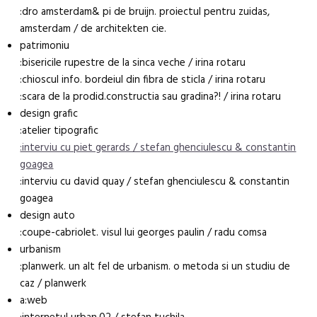
:dro amsterdam& pi de bruijn. proiectul pentru zuidas,
amsterdam / de architekten cie.
patrimoniu
:bisericile rupestre de la sinca veche / irina rotaru
:chioscul info. bordeiul din fibra de sticla / irina rotaru
:scara de la prodid.constructia sau gradina?! / irina rotaru
design grafic
:atelier tipografic
:interviu cu piet gerards /
stefan ghenciulescu & constantin
goagea
:interviu cu david quay / stefan ghenciulescu & constantin
goagea
design auto
:coupe-cabriolet. visul lui georges paulin / radu comsa
urbanism
:planwerk. un alt fel de urbanism. o metoda si un studiu de
caz / planwerk
a:web