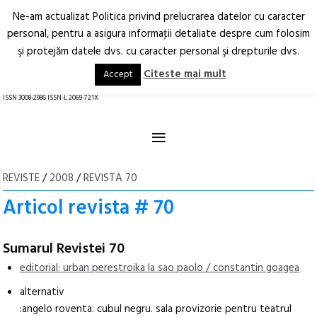
Ne-am actualizat Politica privind prelucrarea datelor cu caracter
Deschide
RO
EN
personal, pentru a asigura informaţii detaliate despre cum folosim
şi protejăm datele dvs. cu caracter personal şi drepturile dvs.
Arhitectură.
Oraș.
Societate.
Citeste mai mult
Accept
revistă online
ISSN 3008-2986 ISSN-L 2069-721X
≡
REVISTE
/
2008
/
REVISTA 70
Articol revista # 70
Sumarul Revistei 70
editorial: urban perestroika la sao paolo / constantin goagea
alternativ
:angelo roventa. cubul negru. sala provizorie pentru teatrul