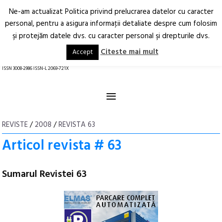
Ne-am actualizat Politica privind prelucrarea datelor cu caracter
Deschide
RO
EN
personal, pentru a asigura informaţii detaliate despre cum folosim
şi protejăm datele dvs. cu caracter personal şi drepturile dvs.
Arhitectură.
Oraș.
Societate.
Citeste mai mult
Accept
revistă online
ISSN 3008-2986 ISSN-L 2069-721X
≡
REVISTE
/
2008
/
REVISTA 63
Articol revista # 63
Sumarul Revistei 63