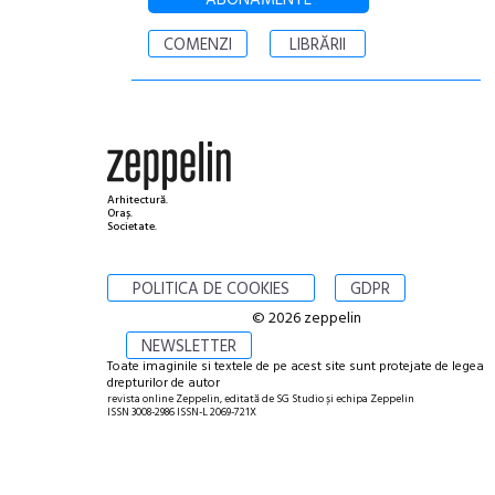
ABONAMENTE
COMENZI
LIBRĂRII
Arhitectură.
Oraș.
Societate.
POLITICA DE COOKIES
GDPR
© 2026 zeppelin
NEWSLETTER
Toate imaginile si textele de pe acest site sunt protejate de legea
drepturilor de autor
revista online Zeppelin, editată de SG Studio și echipa Zeppelin
ISSN 3008-2986 ISSN-L 2069-721X