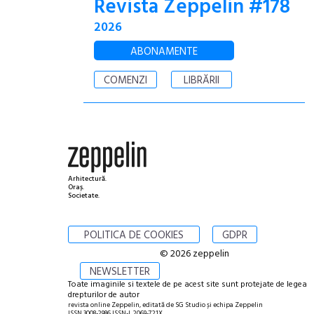
Revista Zeppelin #178
2026
ABONAMENTE
COMENZI
LIBRĂRII
Arhitectură.
Oraș.
Societate.
POLITICA DE COOKIES
GDPR
© 2026 zeppelin
NEWSLETTER
Toate imaginile si textele de pe acest site sunt protejate de legea
drepturilor de autor
revista online Zeppelin, editată de SG Studio și echipa Zeppelin
ISSN 3008-2986 ISSN-L 2069-721X