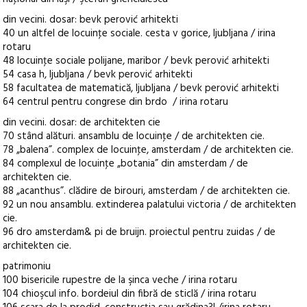
din vecini. dosar: bevk perović arhitekti
40 un altfel de locuinţe sociale. cesta v gorice, ljubljana / irina
rotaru
48 locuinţe sociale polijane, maribor / bevk perović arhitekti
54 casa h, ljubljana / bevk perović arhitekti
58 facultatea de matematică, ljubljana / bevk perović arhitekti
64 centrul pentru congrese din brdo / irina rotaru
din vecini. dosar: de architekten cie
70 stând alături. ansamblu de locuinţe / de architekten cie.
78 „balena”. complex de locuinţe, amsterdam / de architekten cie.
84 complexul de locuinţe „botania” din amsterdam / de
architekten cie.
88 „acanthus”. clădire de birouri, amsterdam / de architekten cie.
92 un nou ansamblu. extinderea palatului victoria / de architekten
cie.
96 dro amsterdam& pi de bruijn. proiectul pentru zuidas / de
architekten cie.
patrimoniu
100 bisericile rupestre de la şinca veche / irina rotaru
104 chioşcul info. bordeiul din fibră de sticlă / irina rotaru