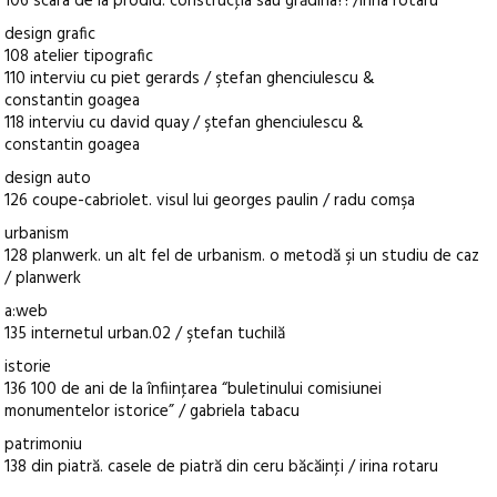
106 scara de la prodid. construcţia sau grădina?! /irina rotaru
design grafic
108 atelier tipografic
110 interviu cu piet gerards / ştefan ghenciulescu &
constantin goagea
118 interviu cu david quay / ştefan ghenciulescu &
constantin goagea
design auto
126 coupe-cabriolet. visul lui georges paulin / radu comşa
urbanism
128 planwerk. un alt fel de urbanism. o metodă şi un studiu de caz
/ planwerk
a:web
135 internetul urban.02 / ştefan tuchilă
istorie
136 100 de ani de la înfiinţarea “buletinului comisiunei
monumentelor istorice” / gabriela tabacu
patrimoniu
138 din piatră. casele de piatră din ceru băcăinţi / irina rotaru