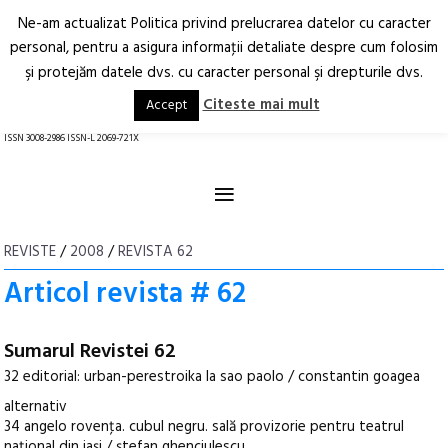
Ne-am actualizat Politica privind prelucrarea datelor cu caracter
Deschide
RO
EN
personal, pentru a asigura informaţii detaliate despre cum folosim
şi protejăm datele dvs. cu caracter personal şi drepturile dvs.
Arhitectură.
Oraș.
Societate.
Citeste mai mult
Accept
revistă online
ISSN 3008-2986 ISSN-L 2069-721X
≡
REVISTE
/
2008
/
REVISTA 62
Articol revista # 62
Sumarul Revistei 62
32 editorial: urban-perestroika la sao paolo / constantin goagea
alternativ
34 angelo rovenţa. cubul negru. sală provizorie pentru teatrul
naţional din iaşi / ştefan ghenciulescu