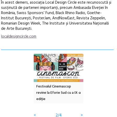
În acest demers, asociația Local Design Circle este recunoscută și
susținută de parteneri importanți, precum Ambasada Elveției în
România, Swiss Sponsors’ Fund, Black Rhino Radio, Goethe-
Institut București, PosterJam, AndNowEast, Revista Zeppelin,
Romanian Design Week, The Institute și Universitatea Națională
de Arte București.
localdesigncircle.com
ul Cinemascop
Sleeping Beauties la Borsec:
Festivalul Strada
 Eforie Sud cu a IX-a
dulceață de amintiri la
Armenească #10: c
borcan, o cameră obscură și
ateliere și întâlniri 
clătite cu apă minerală
Botanică
<
3/4
>