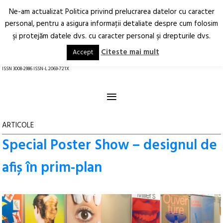
Ne-am actualizat Politica privind prelucrarea datelor cu caracter
Deschide
RO
EN
personal, pentru a asigura informaţii detaliate despre cum folosim
şi protejăm datele dvs. cu caracter personal şi drepturile dvs.
Arhitectură.
Oraș.
Societate.
Citeste mai mult
Accept
revistă online
ISSN 3008-2986 ISSN-L 2069-721X
≡
ARTICOLE
Special Poster Show – designul de
afiș în prim-plan