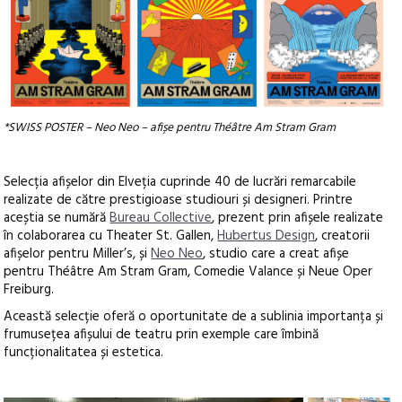
*SWISS POSTER – Neo Neo – afișe pentru Théâtre Am Stram Gram
Selecția afișelor din Elveția cuprinde 40 de lucrări remarcabile
realizate de către prestigioase studiouri și designeri. Printre
aceștia se numără
Bureau Collective
, prezent prin afișele realizate
în colaborarea cu Theater St. Gallen,
Hubertus Design
, creatorii
afișelor pentru Miller’s, și
Neo Neo
, studio care a creat afișe
pentru Théâtre Am Stram Gram, Comedie Valance și Neue Oper
Freiburg.
Această selecție oferă o oportunitate de a sublinia importanța și
frumusețea afișului de teatru prin exemple care îmbină
funcționalitatea și estetica.