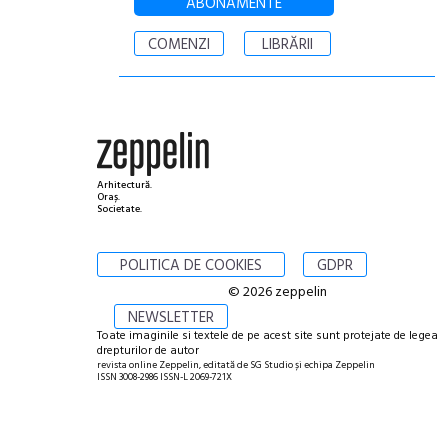
ABONAMENTE
COMENZI
LIBRĂRII
Arhitectură.
Oraș.
Societate.
POLITICA DE COOKIES
GDPR
© 2026 zeppelin
NEWSLETTER
Toate imaginile si textele de pe acest site sunt protejate de legea
drepturilor de autor
revista online Zeppelin, editată de SG Studio și echipa Zeppelin
ISSN 3008-2986 ISSN-L 2069-721X