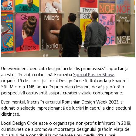
Un eveniment dedicat designului de afiș promovează importanța
acestuia în viața cotidiană.
Expoziția
Special Poster Show
,
organizată de asociația Local Design Circle
în Rotonda și Foaierul
Sălii Mici din TNB
, aduce în prim-plan designul de afiș și oferă o
perspectivă captivantă asupra creației vizuale contemporane.
Evenimentul, înscris în circuitul Romanian Design Week 2023, a
adunat o selecție impresionantă de lucrări în cadrul a cinci secțiuni
distincte.
Local Design Circle este o organizație non-profit înființată în 2018,
cu misiunea de a promova importanța designului grafic în viața de
zi cu zi și de a contribui la modelarea unui mediu vizual mai