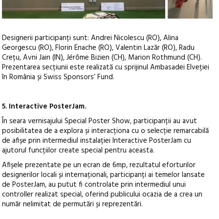
Designerii participanți sunt: Andrei Nicolescu (RO), Alina
Georgescu (RO), Florin Enache (RO), Valentin Lazăr (RO), Radu
Crețu, Avni Jain (IN), Jérôme Bizien (CH), Marion Rothmund (CH).
Prezentarea secțiunii este realizată cu sprijinul Ambasadei Elveției
în România și Swiss Sponsors’ Fund.
5. Interactive PosterJam.
În seara vernisajului Special Poster Show, participanții au avut
posibilitatea de a explora și interacționa cu o selecție remarcabilă
de afișe prin intermediul instalației Interactive PosterJam cu
ajutorul funcțiilor create special pentru aceasta.
Afișele prezentate pe un ecran de 6mp, rezultatul eforturilor
designerilor locali și internaționali, participanți ai temelor lansate
de PosterJam, au putut fi controlate prin intermediul unui
controller realizat special, oferind publicului ocazia de a crea un
număr nelimitat de permutări și reprezentări.