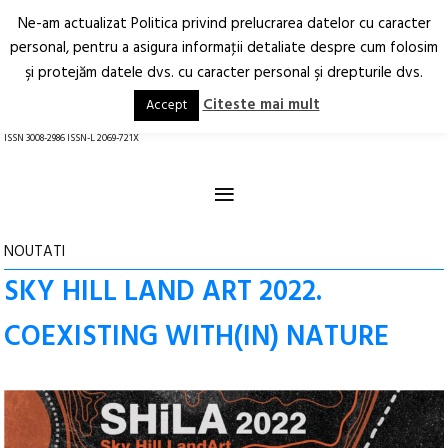
Ne-am actualizat Politica privind prelucrarea datelor cu caracter
Deschide
RO
EN
personal, pentru a asigura informaţii detaliate despre cum folosim
şi protejăm datele dvs. cu caracter personal şi drepturile dvs.
Arhitectură.
Oraș.
Societate.
Citeste mai mult
Accept
revistă online
ISSN 3008-2986 ISSN-L 2069-721X
≡
NOUTATI
SKY HILL LAND ART 2022.
COEXISTING WITH(IN) NATURE