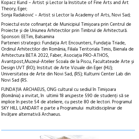
Kopacz Kund – Artist și Lector la Institute of Fine Arts and Art
Theory, Eger;
Sonja Radaković – Artist si Lector la Academy of Arts, Novi Sad;
Proiectul este cofinanțat de Municipiul Timișoara prin Centrul de
Proiecte și de Uniunea Arhitectilor prin Timbrul de Arhitectură.
Sponsori: EETim, Balsamina
Parteneri strategici: Fundația Art Encounters, Fundația Triade,
Ordinul Arhitectilor din România, Filiala Teritoriala Timis, Bienala de
Arhitectura BETA 2022, Faber, Asociația PRO-ATHOS,
Avantpost,Muzeul-Atelier Scoala de la Piscu, Facultateade Arte și
Design UVT (RO); Institut de Arte Vizuale din Eger (HU);
Universitatea de Arte din Novi Sad, (RS); Kulturni Center Lab din
Novi Sad (RS.
FUNDAȚIA ARCHAEUS, ONG cultural cu sediul în Timișoara
(România) a invitat, în ultimii 18 ani,peste 590 de studenți să se
implice în peste 54 de ateliere, cu peste 80 de lectori. Programul
SKY HILL LANDART e parte a Programului multidisciplinar de
învățare alternativă Archaeus.