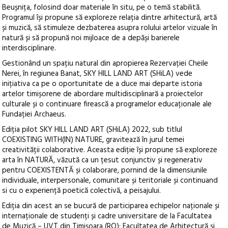
Beușnița, folosind doar materiale în situ, pe o temă stabilită.
Programul își propune să exploreze relația dintre arhitectură, artă
și muzică, să stimuleze dezbaterea asupra rolului artelor vizuale în
natură și să propună noi mijloace de a depăși barierele
interdisciplinare.
Gestionând un spațiu natural din apropierea Rezervației Cheile
Nerei, în regiunea Banat, SKY HILL LAND ART (SHiLA) vede
inițiativa ca pe o oportunitate de a duce mai departe istoria
artelor timișorene de abordare multidisciplinară a proiectelor
culturale și o continuare firească a programelor educaționale ale
Fundației Archaeus.
Ediția pilot SKY HILL LAND ART (SHiLA) 2022, sub titlul
COEXISTING WITH(IN) NATURE, gravitează în jurul temei
creativității colaborative. Aceasta ediție își propune să exploreze
arta în NATURĂ, văzută ca un țesut conjunctiv și regenerativ
pentru COEXISTENTĂ și colaborare, pornind de la dimensiunile
individuale, interpersonale, comunitare și teritoriale și continuand
si cu o experiență poetică colectivă, a peisajului.
Ediția din acest an se bucură de participarea echipelor naționale și
internaționale de studenți și cadre universitare de la Facultatea
de Muzică – UVT din Timișoara (RO); Facultatea de Arhitectură și