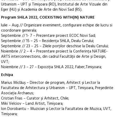
Urbanism – UPT și Timișoara (RO), Institutul de Arte Vizuale din
Eger (HU) și Academia de Arte din Novi Sad (RS).
Program SHiLA 2022, COEXISTING WITH(IN) NATURE
Iulie – Aug // Organizare eveniment, configurare echipe de lucru si
coordonare generala;
Septembrie // 1- 7 – Prezentare proiect ECOC Novi Sad;
Septembrie // 15 – 25 – Rezidența SHiLA, Dealu Cerului;
Septembrie // 23 – 25 – Zilele porților deschise la Dealu Cerului;
Noiembrie // 2 – 4 – Prezentare proiect la Conferința NATURE-
ARTS interconnections, din cadrul Facultății de Arte și Design,
UVT;
Noiembrie // 3 – 27 – Expoziția SHiLA 2022, Faber,Timișoara;
Echipa
Marius Miclăuș – Director de program, Arhitect și Lector la
Facultatea de Arhitectura și Urbanism – UPT, Timișoara, Președinte
Asociația Archaeus;
Cristian Frias – Curator și Arhitect, Chile;
Miki Velciov – Land Artist, Timișoara;
Ion Dorobantu – Muzician și Lector la Facultatea de Muzica, UVT,
Timișoara;