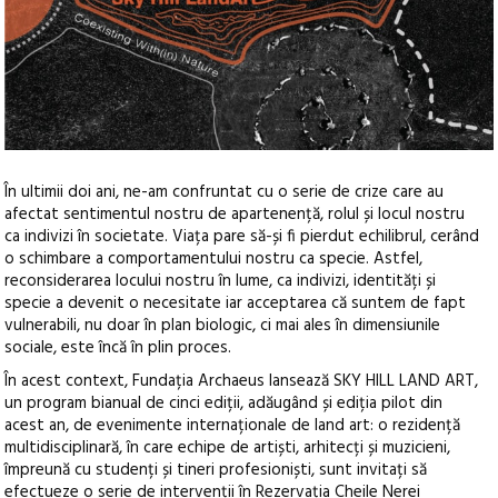
În ultimii doi ani, ne-am confruntat cu o serie de crize care au
afectat sentimentul nostru de apartenență, rolul și locul nostru
ca indivizi în societate. Viața pare să-și fi pierdut echilibrul, cerând
o schimbare a comportamentului nostru ca specie. Astfel,
reconsiderarea locului nostru în lume, ca indivizi, identități și
specie a devenit o necesitate
iar acceptarea că suntem de fapt
vulnerabili, nu doar în plan biologic, ci mai ales în dimensiunile
sociale, este încă în plin proces.
În acest context, Fundația Archaeus lansează SKY HILL LAND ART,
un program bianual de cinci ediții, adăugând și ediția pilot din
acest an, de evenimente internaționale de land art: o rezidență
multidisciplinară, în care echipe de artiști, arhitecți și muzicieni,
împreună cu studenți și tineri profesioniști, sunt invitați să
efectueze o serie de intervenții în Rezervația Cheile Nerei