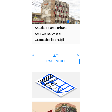
l – Local Design
Anuala de artă urbană
Festivalul Cinemas
 2026
Artown NOW #5:
revine la Eforie Sud 
Gramatica libertății
ediție
<
2/4
>
TOATE ȘTIRILE