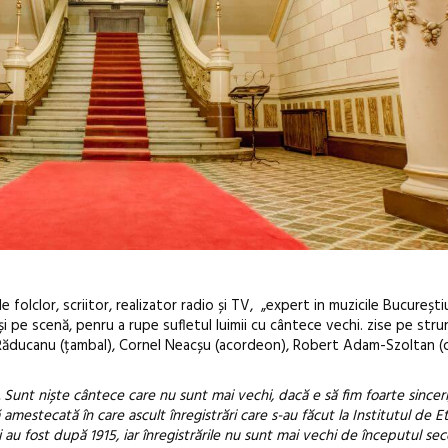
e folclor, scriitor, realizator radio și TV, „expert in muzicile Bucureștiu
i pe scenă, penru a rupe sufletul luimii cu cântece vechi. zise pe stru
u Răducanu (țambal), Cornel Neacșu (acordeon), Robert Adam-Szoltan (
 Sunt niște cântece care nu sunt mai vechi, dacă e să fim foarte sinceri
amestecată în care ascult înregistrări care s-au făcut la Institutul de Et
oi au fost după 1915, iar înregistrările nu sunt mai vechi de începutul seco