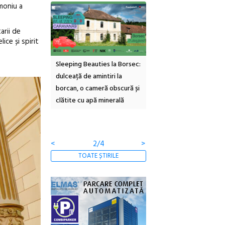
imoniu a
arii de
ce și spirit
ties la Borsec:
Festivalul Strada
Picasso inaugurează nou
mintiri la
Armenească #10: concerte,
Art Encounters. Timișoa
meră obscură și
ateliere și întâlniri în Grădina
va avea un nou spațiu
ă minerală
Botanică
cultural dedicat artei
contemporane, educației
comunității
<
3/4
>
TOATE ȘTIRILE