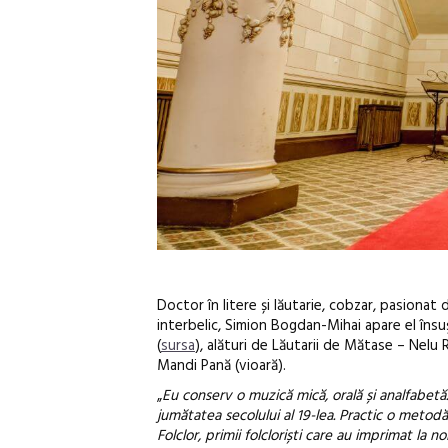
Doctor în litere și lăutarie, cobzar, pasionat d
interbelic, Simion Bogdan-Mihai apare el însuș
(
sursa
), alături de Lăutarii de Mătase – Nel
Mandi Pană (vioară).
„
Eu conserv o muzică mică, orală și analfabetă.
jumătatea secolului al 19-lea. Practic o metodă 
Folclor, primii folcloriști care au imprimat la n