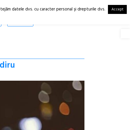
otejăm datele dvs. cu caracter personal şi drepturile dvs.
Accept
RO
EN
SHOP
Deschide
adiru