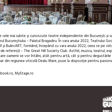
re cele mai iubite și cunoscute teatre independente din București și-
rul Bucureștiului – Palatul Bragadiru. În vara anului 2022, Teatrului Go
ll și BulevART, formând, începând cu vara anului 2022, ceea ce pe viito
referință – The Great Hill Society Club. Astfel, muzica, teatrul, expo
 care oamenii se vor întâlni, atât pentru artă, cât și pentru degustările
r din regiunea viticolă Dealu Mare, puse la dispoziție pentru pasiona
entbook.ro, MyStage.ro