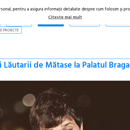
rsonal, pentru a asigura informaţii detaliate despre cum folosim şi pr
Citeste mai mult
ARTICOLE
STIRI
REVISTA PRINT
CONTACT
E PROIECTE
 Lăutarii de Mătase la Palatul Brag