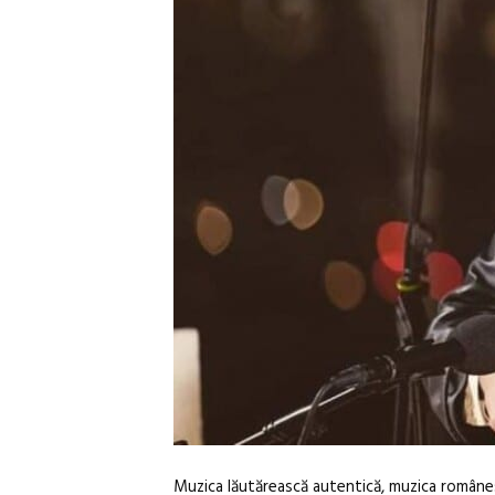
Muzica lăutărească autentică, muzica românesc