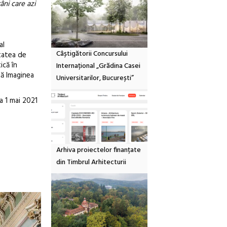
âni care azi
al
Câștigătorii Concursului
ltatea de
ică în
Internațional „Grădina Casei
tă Imaginea
Universitarilor, București”
La 1 mai 2021
Arhiva proiectelor finanțate
din Timbrul Arhitecturii