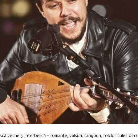
ă veche și interbelică – romanțe, valsuri, tangouri, folclor cules din 