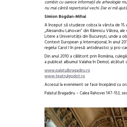
combin cu oarece informații de arheologie muzi
nu mai cântă repertoriul vechi. Dar ei mă aj
Simion Bogdan-Mihai
A început să studieze cobza la vârsta de 15 an
„Alexandru Lahovari” din Râmnicu Vâlcea, ale c
Litere a Universității din București, unde a ob
Context European și Internațional, în anul 201
regelui Carol I în presă: antidinastici și pro-carl
Din anul 2010 a călătorit prin România, culegân
a publicat albumul Valahia în Demol, alcătuit 
www.palatulbragadiru.ro
www.teatrulgodot.ro
Accesul la eveniment se face începând cu ora
Palatul Bragadiru – Calea Rahovei 147-153, se