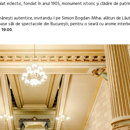
palat eclectic, fondat în anul 1905, monument istoric și clădire de patr
ânești autentice, invitandu-l pe Simion Bogdan-Mihai. alături de Lăut
se săli de spectacole din București, pentru o seară cu arome interbeli
 19:00
.
Sleeping Beau
dulceață de a
borcan, o ca
clătite cu ap