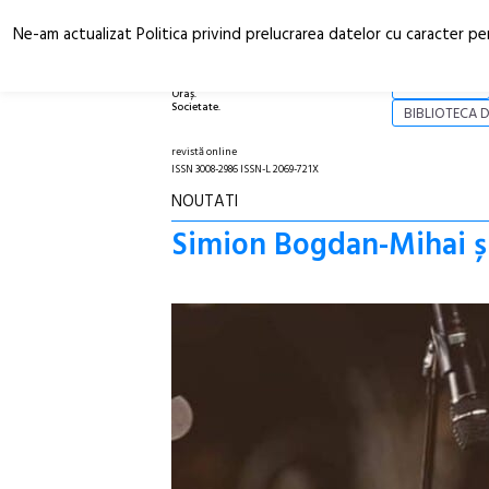
Ne-am actualizat Politica privind prelucrarea datelor cu caracter pe
Arhitectură.
NOI
Oraș.
Societate.
BIBLIOTECA D
revistă online
ISSN 3008-2986 ISSN-L 2069-721X
NOUTATI
Simion Bogdan-Mihai și