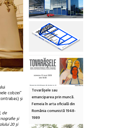
lui
Tovarășele sau
nele cobzei”
emanciparea prin muncă.
contrabas) și
Femeia în arta oficială din
România comunistă 1948-
, de
1989
nografie și
lului 20 și