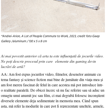
*Andrei-Arion, A Lot of People Commute to Work, 2023, credit foto Gaep
Gallery /aluminum / 130 x 5 x 8 cm
Ai mai povestit anterior că arta ta este influențată de jocurile video.
Ne poți descrie procesul prin care elemente din gaming devin
lucrări de artă?
AA: Am fost expus jocurilor video, filmelor, desenelor animate cu
tema fantasy și science fiction mai bine de jumătate din viața mea și
am fost mereu fascinat de felul în care acestea mă pot introduce într-
o realitate paralelă. De obicei încerc să nu fac referire sau să aduc un
omagiu unui anumit joc sau film, ci mai degrabă folosesc inconștient
diversele elemente deja sedimentate în memoria mea. Când spun
asta, mă refer la modurile în care pot fi reprezentate uneltele, armele,