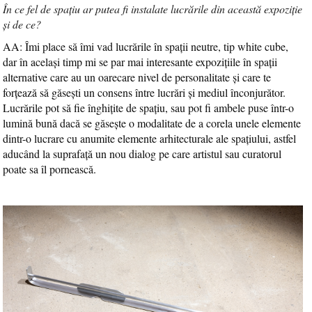
În ce fel de spațiu ar putea fi instalate lucrările din această expoziție
și de ce?
AA: Îmi place să îmi vad lucrările în spații neutre, tip white cube,
dar în același timp mi se par mai interesante expozițiile în spații
alternative care au un oarecare nivel de personalitate și care te
forțează să găsești un consens între lucrări și mediul înconjurător.
Lucrările pot să fie înghițite de spațiu, sau pot fi ambele puse într-o
lumină bună dacă se găsește o modalitate de a corela unele elemente
dintr-o lucrare cu anumite elemente arhitecturale ale spațiului, astfel
aducând la suprafață un nou dialog pe care artistul sau curatorul
poate sa îl pornească.