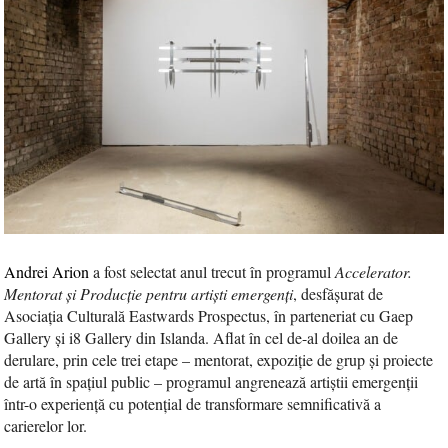
Andrei Arion
a fost selectat anul trecut în programul
Accelerator.
Mentorat și Producție pentru artiști emergenți
, desfășurat de
Asociația Culturală Eastwards Prospectus, în parteneriat cu Gaep
Gallery și i8 Gallery din Islanda. Aflat în cel de-al doilea an de
derulare, prin cele trei etape – mentorat, expoziție de grup și proiecte
de artă în spațiul public – programul angrenează artiștii emergenții
într-o experiență cu potențial de transformare semnificativă a
carierelor lor.