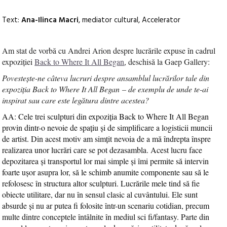
Text:
Ana-Ilinca Macri
, mediator cultural, Accelerato
r
Am s
t
at
de vorbă cu Andrei Arion despre lucrările expuse în cadrul
expoziției
Back to Where It All Began
, deschisă la Gaep Gallery:
Povestește-ne câteva lucruri despre ansamblul lucrărilor tale din
expoziția Back to Where It All Began – de exemplu de unde te-ai
inspirat sau care este legătura dintre acestea?
AA: Cele trei sculpturi din expoziția Back to Where It All Began
provin dintr-o nevoie de spațiu și de simplificare a logisticii muncii
de artist. Din acest motiv am simțit nevoia de a mă îndrepta înspre
realizarea unor lucrări care se pot dezasambla. Acest lucru face
depozitarea și transportul lor mai simple și îmi permite să intervin
foarte ușor asupra lor, să le schimb anumite componente sau să le
refolosesc în structura altor sculpturi. Lucrările mele tind să fie
obiecte utilitare, dar nu în sensul clasic al cuvântului. Ele sunt
absurde și nu ar putea fi folosite într-un scenariu cotidian, precum
multe dintre conceptele întâlnite în mediul sci fi/fantasy. Parte din