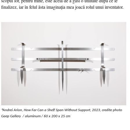
scopul lor, pentru mine, este acela de a găsi o utilitate după ce le
finalizez, iar în felul
ă
sta imaginația mea joacă rolul unui inventator.
*
Andrei Arion, How Far Can a Shelf Span Without Support, 2023, credite photo
Gaep Gallery /
aluminum /
60 x 200 x 25 cm