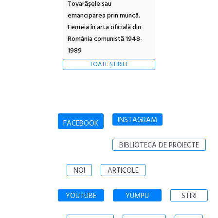
Tovarășele sau
emanciparea prin muncă.
Femeia în arta oficială din
România comunistă 1948-
1989
TOATE ȘTIRILE
INSTAGRAM
FACEBOOK
BIBLIOTECA DE PROIECTE
NOI
ARTICOLE
YOUTUBE
YUMPU
STIRI