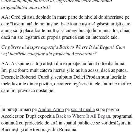
Care sunt, după părerea ta, ingredientele care determină
originalitatea unui artist?
AA: Cred că asta depinde în mare parte de nivelul de sinceritate pe
care îl avem față de noi înșine. Este foarte ușor să găsești artiști care
ajung să îți placă foarte mult și să culegi bucăți din munca lor, chiar
dacă nu are legătură cu propria practică sau cu interesele tale.
Ce părere ai despre expoziția Back to Where It All Began? Cum
vezi lucrările colegilor din proiectul Accelerator?
AA: As spune ca toți artiștii din expoziție au făcut o treaba bună.
Îmi plac foarte mult câteva lucrări și le-aș lua acasă, dacă aș putea.
Desenele Robertei Curcă și sculptura Deliei Prodan sunt lucrările
mele favorite din expoziție, deoarece regăsesc în ele anumite motive
care îmi provoacă nostalgie.
În puteți urmări pe
Andrei Arion
pe
social media
și pe pagina
Accelerator. După expoziția
Back to Where It All Began
, programul
continuă cu proiectele de artă în spațiul public ce se vor desfășura în
București și alte trei orașe din România.