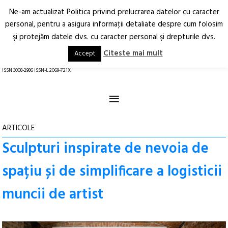
Ne-am actualizat Politica privind prelucrarea datelor cu caracter
Deschide
RO
EN
personal, pentru a asigura informaţii detaliate despre cum folosim
şi protejăm datele dvs. cu caracter personal şi drepturile dvs.
Arhitectură.
Oraș.
Societate.
Citeste mai mult
Accept
revistă online
ISSN 3008-2986 ISSN-L 2069-721X
≡
ARTICOLE
Sculpturi inspirate de nevoia de
spațiu și de simplificare a logisticii
muncii de artist