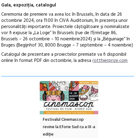
Gala, expoziția, catalogul
Ceremonia de premiere va avea loc în Brussels, în data de 26
octombrie 2024, ora 11:00 în CIVA Auditorium, în prezența unor
personalități importante. Proiectele câștigătoare și nominalizate
vor fi expuse la „La Loge” în Brussels (rue de l’Ermitage 86,
Brussels – 26 octombrie – 10 noiembrie2024) și la „Béguinage” în
Bruges (Begijnhof 30, 8000 Brugge – 7 septembrie – 4 noiembrie)
Catalogul de prezentare a proiectelor premiate va fi disponibil
online în format PDF din octombrie, la adresa
rotthierprize.com
ul Cinemascop
Sleeping Beauties la Borsec:
Festivalul Strada
 Eforie Sud cu a IX-a
dulceață de amintiri la
Armenească #10: c
borcan, o cameră obscură și
ateliere și întâlniri 