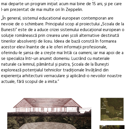
mai departe un program inițiat acum mai bine de 15 ani, și pe care
l-am prezentat de mai multe ori în Zeppelin.
„În general, sistemul educational european contemporan are
nevoie de o schimbare. Principalul scop al proiectului „Scoala de la
Bunesti” este de a aduce crizei sistemului educațional european o
soluție românească prin crearea unei școli alternative destinată
tinerilor absolvenți de liceu. Ideea de bază constă în formarea
acestor elevi înainte de a le oferi informații profesionale,
oferindu-le șansa de a crește mai întâi ca oameni, iar mai apoi de a
se specializa într-un anumit domeniu. Lucrând cu materiale
naturale ca lemnul, pământul și piatra, Școala de la Bunești
explorează potențialul tehnicilor tradiționale învățând din
experiența arhitecturii vernaculare și aplicând-o nevoilor noastre
actuale, fără scopul de a imita.”