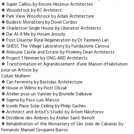
❖ Super Caillou by Encore Heureux Architectes
❖ Woodstock by BC Architect
❖ Park View Woodstock by Adam Architecture
❖ Budesti Monastery by Dorel Cordos
❖ Charleston Single House by Liberatos Architects
❖ Dar Al-A’Mir by Hosam Jiroudy
❖ Post Disaster Rural Regeneration by Dr Yasmeen Lari
❖ GHESC The Village Laboratory by Fundazione Canova
❖ Aldourie Castle and Estate by Ptolemy Dean Architects
❖ Project 1 Nimman by ONG-ARD Architects
❖ Transformation et Agrandissement d’une Maison d’Habitation
pour un Artiste by
Colum Mulhern
❖ Can Ferrereta by Bastidas Architecture
❖ House in Wikno by Piotr Olszak
❖ Atelier pour un Vannier by Brunelle Dalbavie
❖ Sigena by Paco Luis Marcos
❖ Icomb Place Solar Ceiling by Philip Gaches
❖ Architect and Artist’s Studio by Artem Nikoforov
❖ Distillerie des Ambres by Atelier Saint-Benoît
❖ Rehabilitation of the Monastery of São João de Cabanas by
Fernando Manuel Cerqueira Barros