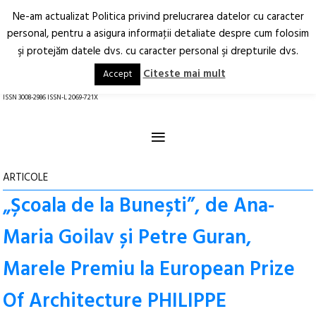
Ne-am actualizat Politica privind prelucrarea datelor cu caracter
Deschide
RO
EN
personal, pentru a asigura informaţii detaliate despre cum folosim
şi protejăm datele dvs. cu caracter personal şi drepturile dvs.
Arhitectură.
Oraș.
Societate.
Citeste mai mult
Accept
revistă online
ISSN 3008-2986 ISSN-L 2069-721X
≡
ARTICOLE
„Școala de la Bunești”, de Ana-
Maria Goilav și Petre Guran,
Marele Premiu la European Prize
Of Architecture PHILIPPE