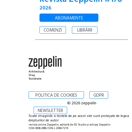
2026
ABONAMENTE
COMENZI
LIBRĂRII
Arhitectură.
Oraș.
Societate.
POLITICA DE COOKIES
GDPR
© 2026 zeppelin
NEWSLETTER
Toate imaginile si textele de pe acest site sunt protejate de legea
drepturilor de autor
revista online Zeppelin, editată de SG Studio și echipa Zeppelin
ISSN 3008-2986 ISSN-L 2069-721X