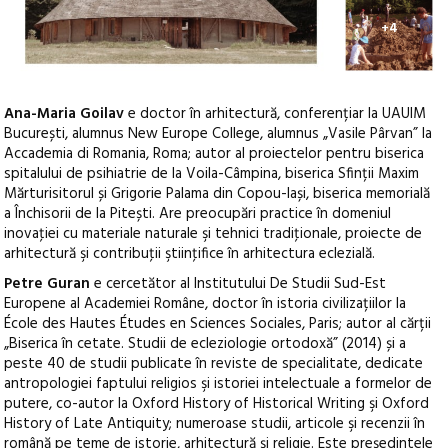
+4
Ana-Maria Goilav
e doctor în arhitectură, conferențiar la UAUIM
București, alumnus New Europe College, alumnus „Vasile Pârvan” la
Accademia di Romania, Roma; autor al proiectelor pentru biserica
spitalului de psihiatrie de la Voila-Câmpina, biserica Sfinții Maxim
Mărturisitorul și Grigorie Palama din Copou-Iași, biserica memorială
a Închisorii de la Pitești. Are preocupări practice în domeniul
inovaţiei cu materiale naturale şi tehnici tradiţionale, proiecte de
arhitectură şi contribuţii ştiinţifice în arhitectura eclezială.
Petre Guran
e cercetător al Institutului De Studii Sud-Est
Europene al Academiei Române, doctor în istoria civilizațiilor la
École des Hautes Études en Sciences Sociales, Paris; autor al cărții
„Biserica în cetate. Studii de ecleziologie ortodoxă” (2014) și a
peste 40 de studii publicate în reviste de specialitate, dedicate
antropologiei faptului religios şi istoriei intelectuale a formelor de
putere, co-autor la Oxford History of Historical Writing şi Oxford
History of Late Antiquity; numeroase studii, articole şi recenzii în
română pe teme de istorie, arhitectură şi religie. Este președintele