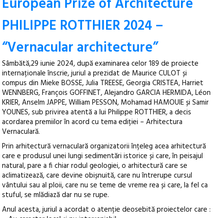
European Prize of Architecture
PHILIPPE ROTTHIER 2024 –
“Vernacular architecture”
Sâmbătă,29 iunie 2024, după examinarea celor 189 de proiecte
internaționale înscrie, juriul a prezidat de Maurice CULOT și
compus din Mieke BOSSE, Julia TREESE, Georgia CRISTEA, Harriet
WENNBERG, François GOFFINET, Alejandro GARCIA HERMIDA, Léon
KRIER, Anselm JAPPE, William PESSON, Mohamad HAMOUIE și Samir
YOUNES, sub privirea atentă a lui Philippe ROTTHIER, a decis
acordarea premiilor în acord cu tema ediției – Arhitectura
Vernaculară.
Prin arhitectură vernaculară organizatorii înțeleg acea arhitectură
care e produsul unei lungi sedimentări istorice și care, în peisajul
natural, pare a fi chiar rodul geologiei, o arhitectură care se
aclimatizează, care devine obișnuită, care nu întrerupe cursul
vântului sau al ploii, care nu se teme de vreme rea și care, la fel ca
stuful, se mlădiază dar nu se rupe.
Anul acesta, juriul a acordat o atenție deosebită proiectelor care :