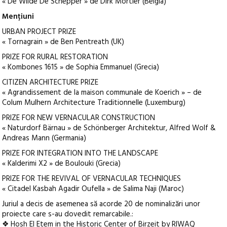
« De Wilde De Schepper » de Dirk Mortier (Belgia)
Mențiuni
URBAN PROJECT PRIZE
« Tornagrain » de Ben Pentreath (UK)
PRIZE FOR RURAL RESTORATION
« Kombones 1615 » de Sophia Emmanuel (Grecia)
CITIZEN ARCHITECTURE PRIZE
« Agrandissement de la maison communale de Koerich » – de
Colum Mulhern Architecture Traditionnelle (Luxemburg)
PRIZE FOR NEW VERNACULAR CONSTRUCTION
« Naturdorf Bärnau » de Schönberger Architektur, Alfred Wolf &
Andreas Mann (Germania)
PRIZE FOR INTEGRATION INTO THE LANDSCAPE
« Kalderimi X2 » de Boulouki (Grecia)
PRIZE FOR THE REVIVAL OF VERNACULAR TECHNIQUES
« Citadel Kasbah Agadir Oufella » de Salima Naji (Maroc)
Juriul a decis de asemenea să acorde 20 de nominalizări unor
proiecte care s-au dovedit remarcabile.:
❖ Hosh El Etem in the Historic Center of Birzeit by RIWAQ