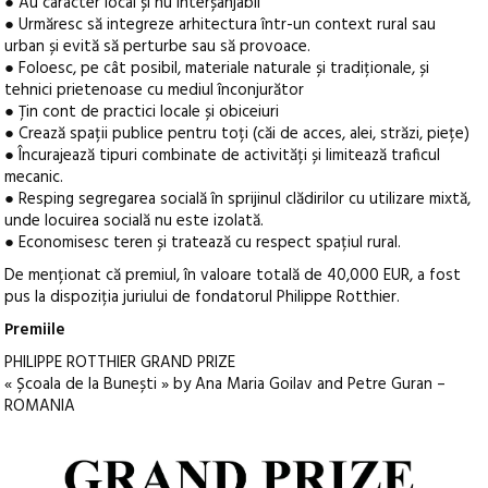
● Au caracter local și nu interșanjabil
● Urmăresc să integreze arhitectura într-un context rural sau
urban și evită să perturbe sau să provoace.
● Foloesc, pe cât posibil, materiale naturale și tradiționale, și
tehnici prietenoase cu mediul înconjurător
● Țin cont de practici locale și obiceiuri
● Crează spații publice pentru toți (căi de acces, alei, străzi, piețe)
● Încurajează tipuri combinate de activități și limitează traficul
mecanic.
● Resping segregarea socială în sprijinul clădirilor cu utilizare mixtă,
unde locuirea socială nu este izolată.
● Economisesc teren și tratează cu respect spațiul rural.
De menționat că premiul, în valoare totală de 40,000 EUR, a fost
pus la dispoziția juriului de fondatorul Philippe Rotthier.
Premiile
PHILIPPE ROTTHIER GRAND PRIZE
« Școala de la Bunești » by Ana Maria Goilav and Petre Guran –
ROMANIA