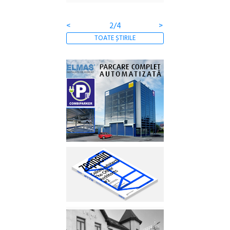
clătite cu apă minerală
Botanică
<
3/4
>
TOATE ȘTIRILE