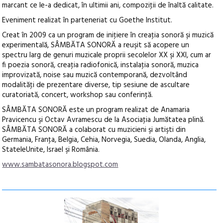
marcant ce le-a dedicat, în ultimii ani, compoziţii de înaltă calitate.
Eveniment realizat în parteneriat cu Goethe Institut.
Creat în 2009 ca un program de iniţiere în creaţia sonoră şi muzică
experimentală, SÂMBĂTA SONORĂ a reuşit să acopere un
spectru larg de genuri muzicale proprii secolelor XX şi XXI, cum ar
fi poezia sonoră, creaţia radiofonică, instalaţia sonoră, muzica
improvizată, noise sau muzică contemporană, dezvoltând
modalităţi de prezentare diverse, tip sesiune de ascultare
curatoriată, concert, workshop sau conferinţă.
SÂMBĂTA SONORĂ este un program realizat de Anamaria
Pravicencu şi Octav Avramescu de la Asociaţia Jumătatea plină.
SÂMBĂTA SONORĂ a colaborat cu muzicieni şi artişti din
Germania, Franţa, Belgia, Cehia, Norvegia, Suedia, Olanda, Anglia,
StateleUnite, Israel şi România.
www.sambatasonora.blogspot.com