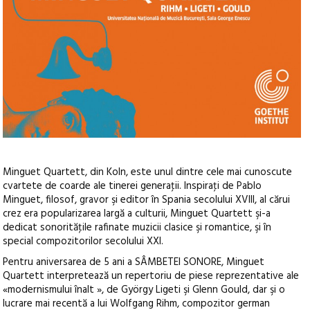
Minguet Quartett, din Koln, este unul dintre cele mai cunoscute
cvartete de coarde ale tinerei generaţii. Inspiraţi de Pablo
Minguet, filosof, gravor şi editor în Spania secolului XVIII, al cărui
crez era popularizarea largă a culturii, Minguet Quartett şi-a
dedicat sonorităţile rafinate muzicii clasice şi romantice, şi în
special compozitorilor secolului XXI.
Pentru aniversarea de 5 ani a SÂMBETEI SONORE, Minguet
Quartett interpretează un repertoriu de piese reprezentative ale
«modernismului înalt », de György Ligeti şi Glenn Gould, dar şi o
lucrare mai recentă a lui Wolfgang Rihm, compozitor german