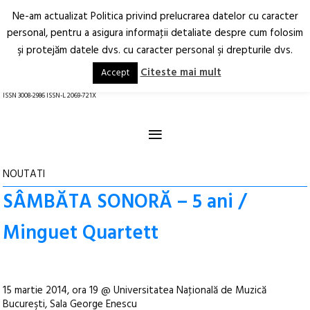
Ne-am actualizat Politica privind prelucrarea datelor cu caracter
Deschide
RO
EN
personal, pentru a asigura informaţii detaliate despre cum folosim
şi protejăm datele dvs. cu caracter personal şi drepturile dvs.
Arhitectură.
Oraș.
Societate.
Citeste mai mult
Accept
revistă online
ISSN 3008-2986 ISSN-L 2069-721X
≡
NOUTATI
SÂMBĂTA SONORĂ – 5 ani /
Minguet Quartett
15 martie 2014, ora 19 @ Universitatea Naţională de Muzică
Bucureşti, Sala George Enescu