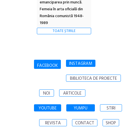
emanciparea prin muncă.
Femeia în arta oficială din
România comunistă 1948-
1989
TOATE ȘTIRILE
INSTAGRAM
FACEBOOK
BIBLIOTECA DE PROIECTE
NOI
ARTICOLE
YOUTUBE
YUMPU
STIRI
REVISTA
CONTACT
SHOP