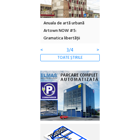
l – Local Design
Anuala de artă urbană
Festivalul Cinemas
 2026
Artown NOW #5:
revine la Eforie Sud 
Gramatica libertății
ediție
<
3/4
>
TOATE ȘTIRILE