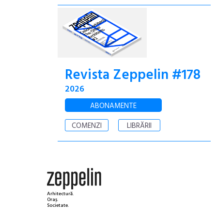
Revista Zeppelin #178
2026
ABONAMENTE
COMENZI
LIBRĂRII
Arhitectură.
Oraș.
Societate.