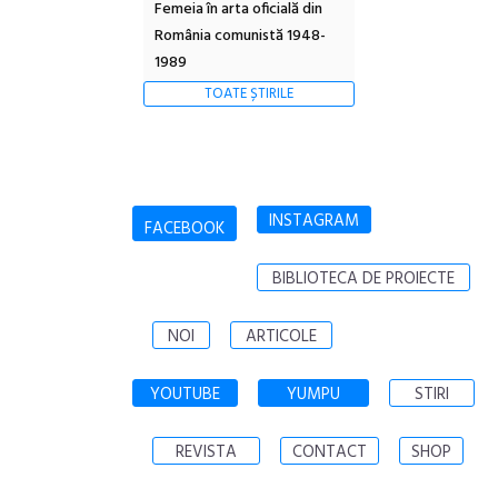
Femeia în arta oficială din
România comunistă 1948-
1989
TOATE ȘTIRILE
INSTAGRAM
FACEBOOK
BIBLIOTECA DE PROIECTE
NOI
ARTICOLE
YOUTUBE
YUMPU
STIRI
REVISTA
CONTACT
SHOP