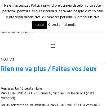
Ne-am actualizat Politica privind prelucrarea datelor cu caracter
Deschide
RO
EN
personal, pentru a asigura informaţii detaliate despre cum folosim
şi protejăm datele dvs. cu caracter personal şi drepturile dvs.
Arhitectură.
Oraș.
Societate.
Citeste mai mult
Accept
revistă online
ISSN 3008-2986 ISSN-L 2069-721X
≡
NOUTATI
Rien ne va plus / Faites vos Jeux
Vernisaj: Joi, 16 septembrie
PAVILION UNICREDIT – Bucuresti, Nicolae Titulescu nr.1 (Piata
Victoriei).
Joi, 16 septembrie, va invitam la PAVILION UNICREDIT la vernisajul