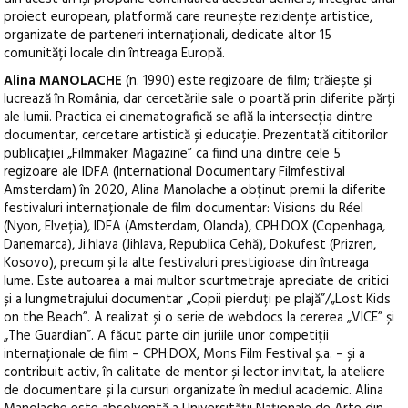
proiect european, platformă care reunește rezidențe artistice,
organizate de parteneri internaționali, dedicate altor 15
comunități locale din întreaga Europă.
Alina MANOLACHE
(n. 1990) este regizoare de film; trăiește și
lucrează în România, dar cercetările sale o poartă prin diferite părți
ale lumii. Practica ei cinematografică se află la intersecția dintre
documentar, cercetare artistică și educație. Prezentată cititorilor
publicației „Filmmaker Magazine” ca fiind una dintre cele 5
regizoare ale IDFA (International Documentary Filmfestival
Amsterdam) în 2020, Alina Manolache a obținut premii la diferite
festivaluri internaționale de film documentar: Visions du Réel
(Nyon, Elveția), IDFA (Amsterdam, Olanda), CPH:DOX (Copenhaga,
Danemarca), Ji.hlava (Jihlava, Republica Cehă), Dokufest (Prizren,
Kosovo), precum și la alte festivaluri prestigioase din întreaga
lume. Este autoarea a mai multor scurtmetraje apreciate de critici
și a lungmetrajului documentar „Copii pierduți pe plajă”/„Lost Kids
on the Beach”. A realizat și o serie de webdocs la cererea „VICE” și
„The Guardian”. A făcut parte din juriile unor competiții
internaționale de film – CPH:DOX, Mons Film Festival ș.a. – și a
contribuit activ, în calitate de mentor și lector invitat, la ateliere
de documentare și la cursuri organizate în mediul academic. Alina