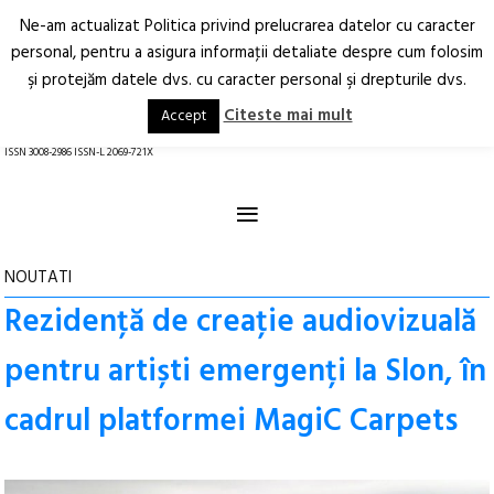
Ne-am actualizat Politica privind prelucrarea datelor cu caracter
Deschide
RO
EN
personal, pentru a asigura informaţii detaliate despre cum folosim
şi protejăm datele dvs. cu caracter personal şi drepturile dvs.
Arhitectură.
Oraș.
Societate.
Citeste mai mult
Accept
revistă online
ISSN 3008-2986 ISSN-L 2069-721X
≡
NOUTATI
Rezidenţă de creaţie audiovizuală
pentru artiști emergenți la Slon, în
cadrul platformei MagiC Carpets