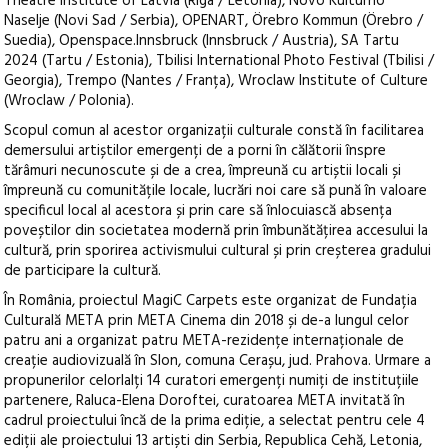
Theatre Institute of Latvia (Riga / Letonia), Novo Kulturno
Naselje (Novi Sad / Serbia), OPENART, Örebro Kommun (Örebro /
Suedia), Openspace.Innsbruck (Innsbruck / Austria), SA Tartu
2024 (Tartu / Estonia), Tbilisi International Photo Festival (Tbilisi /
Georgia), Trempo (Nantes / Franța), Wroclaw Institute of Culture
(Wroclaw / Polonia).
Scopul comun al acestor organizații culturale constă în facilitarea
demersului artiștilor emergenți de a porni în călătorii înspre
tărâmuri necunoscute și de a crea, împreună cu artiștii locali și
împreună cu comunitățile locale, lucrări noi care să pună în valoare
specificul local al acestora și prin care să înlocuiască absența
poveștilor din societatea modernă prin îmbunătățirea accesului la
cultură, prin sporirea activismului cultural și prin creșterea gradului
de participare la cultură.
În România, proiectul MagiC Carpets este organizat de Fundația
Culturală META prin META Cinema din 2018 și de-a lungul celor
patru ani a organizat patru META-rezidențe internaționale de
creație audiovizuală în Slon, comuna Cerașu, jud. Prahova. Urmare a
propunerilor celorlalți 14 curatori emergenți numiți de instituțiile
partenere, Raluca-Elena Doroftei, curatoarea META invitată în
cadrul proiectului încă de la prima ediție, a selectat pentru cele 4
ediții ale proiectului 13 artiști din Serbia, Republica Cehă, Letonia,