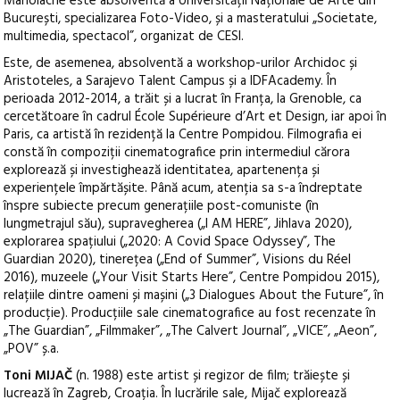
Manolache este absolventă a Universității Naționale de Arte din
București, specializarea Foto-Video, și a masteratului „Societate,
multimedia, spectacol”, organizat de CESI.
Este, de asemenea, absolventă a workshop-urilor Archidoc și
Aristoteles, a Sarajevo Talent Campus și a IDFAcademy. În
perioada 2012-2014, a trăit și a lucrat în Franța, la Grenoble, ca
cercetătoare în cadrul École Supérieure d’Art et Design, iar apoi în
Paris, ca artistă în rezidență la Centre Pompidou. Filmografia ei
constă în compoziții cinematografice prin intermediul cărora
explorează și investighează identitatea, apartenența și
experiențele împărtășite. Până acum, atenția sa s-a îndreptate
înspre subiecte precum generațiile post-comuniste (în
lungmetrajul său), supravegherea („I AM HERE”, Jihlava 2020),
explorarea spațiului („2020: A Covid Space Odyssey”, The
Guardian 2020), tinerețea („End of Summer”, Visions du Réel
2016), muzeele („Your Visit Starts Here”, Centre Pompidou 2015),
relațiile dintre oameni și mașini („3 Dialogues About the Future”, în
producție). Producțiile sale cinematografice au fost recenzate în
„The Guardian”, „Filmmaker”, „The Calvert Journal”, „VICE”, „Aeon”,
„POV” ș.a.
Toni MIJAČ
(n. 1988) este artist și regizor de film; trăiește și
lucrează în Zagreb, Croația. În lucrările sale, Mijač explorează