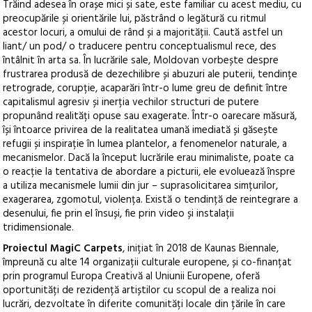
Trăind adesea în orașe mici și sate, este familiar cu acest mediu, cu
preocupările și orientările lui, păstrând o legătură cu ritmul
acestor locuri, a omului de rând și a majorității. Caută astfel un
liant/ un pod/ o traducere pentru conceptualismul rece, des
întâlnit în arta sa. În lucrările sale, Moldovan vorbește despre
frustrarea produsă de dezechilibre și abuzuri ale puterii, tendințe
retrograde, corupție, acaparări într-o lume greu de definit între
capitalismul agresiv și inerția vechilor structuri de putere
propunând realități opuse sau exagerate. Într-o oarecare măsură,
își întoarce privirea de la realitatea umană imediată și găsește
refugii și inspirație în lumea plantelor, a fenomenelor naturale, a
mecanismelor. Dacă la început lucrările erau minimaliste, poate ca
o reacție la tentativa de abordare a picturii, ele evoluează înspre
a utiliza mecanismele lumii din jur – suprasolicitarea simțurilor,
exagerarea, zgomotul, violența. Există o tendință de reintegrare a
desenului, fie prin el însuși, fie prin video și instalații
tridimensionale.
Proiectul MagiC Carpets
, inițiat în 2018 de Kaunas Biennale,
împreună cu alte 14 organizații culturale europene, și co-finanțat
prin programul Europa Creativă al Uniunii Europene, oferă
oportunități de rezidență artiștilor cu scopul de a realiza noi
lucrări, dezvoltate în diferite comunități locale din țările în care