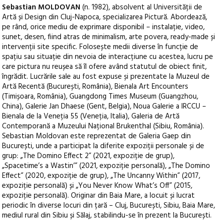
Sebastian MOLDOVAN
(n. 1982), absolvent al Universității de
Artă și Design din Cluj-Napoca, specializarea Pictură. Abordează,
pe rând, orice mediu de exprimare disponibil – instalație, video,
sunet, desen, fiind atras de minimalism, arte povera, ready-made și
intervenții site specific. Folosește medii diverse în funcție de
spațiu sau situație din nevoia de interacțiune cu acestea, lucru pe
care pictura nu reușea să îl ofere având statutul de obiect finit,
îngrădit. Lucrările sale au fost expuse și prezentate la Muzeul de
Artă Recentă (București, România), Bienala Art Encounters
(Timișoara, România), Guangdong Times Museum (Guangzhou,
China), Galerie Jan Dhaese (Gent, Belgia), Noua Galerie a IRCCU –
Bienala de la Veneția 55 (Veneția, Italia), Galeria de Artă
Contemporană a Muzeului Național Brukenthal (Sibiu, România).
Sebastian Moldovan este reprezentat de Galeria Gaep din
București, unde a participat la diferite expoziții personale și de
grup: „The Domino Effect 2” (2021, expoziție de grup),
„Spacetime’s a Wastin’” (2021, expoziție personală), „The Domino
Effect” (2020, expoziție de grup), „The Uncanny Within” (2017,
expoziție personală) și „You Never Know What’s Off” (2015,
expoziție personală). Originar din Baia Mare, a locuit și lucrat
periodic în diverse locuri din țară – Cluj, București, Sibiu, Baia Mare,
mediul rural din Sibiu și Sălaj, stabilindu-se în prezent la București.