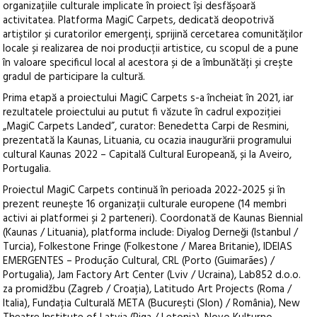
organizațiile culturale implicate în proiect își desfășoară
activitatea. Platforma MagiC Carpets, dedicată deopotrivă
artiștilor și curatorilor emergenți, sprijină cercetarea comunităților
locale și realizarea de noi producții artistice, cu scopul de a pune
în valoare specificul local al acestora și de a îmbunătăți și crește
gradul de participare la cultură.
Prima etapă a proiectului MagiC Carpets s-a încheiat în 2021, iar
rezultatele proiectului au putut fi văzute în cadrul expoziției
„MagiC Carpets Landed”, curator: Benedetta Carpi de Resmini,
prezentată la Kaunas, Lituania, cu ocazia inaugurării programului
cultural Kaunas 2022 – Capitală Cultural Europeană, și la Aveiro,
Portugalia.
Proiectul MagiC Carpets continuă în perioada 2022-2025 și în
prezent reunește 16 organizații culturale europene (14 membri
activi ai platformei și 2 parteneri). Coordonată de Kaunas Biennial
(Kaunas / Lituania), platforma include: Diyalog Derneği (Istanbul /
Turcia), Folkestone Fringe (Folkestone / Marea Britanie), IDEIAS
EMERGENTES – Produção Cultural, CRL (Porto (Guimarães) /
Portugalia), Jam Factory Art Center (Lviv / Ucraina), Lab852 d.o.o.
za promidžbu (Zagreb / Croația), Latitudo Art Projects (Roma /
Italia), Fundația Culturală META (București (Slon) / România), New