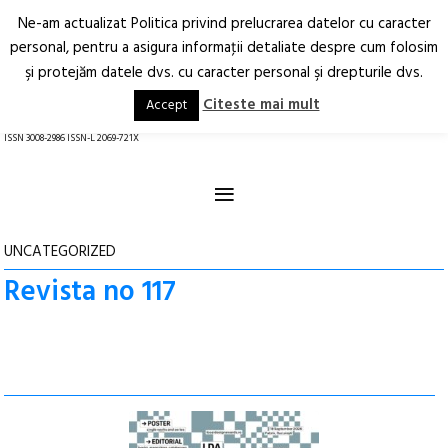
Ne-am actualizat Politica privind prelucrarea datelor cu caracter
Deschide
RO
EN
personal, pentru a asigura informaţii detaliate despre cum folosim
şi protejăm datele dvs. cu caracter personal şi drepturile dvs.
Arhitectură.
Oraș.
Societate.
Citeste mai mult
Accept
revistă online
ISSN 3008-2986 ISSN-L 2069-721X
≡
UNCATEGORIZED
Revista no 117