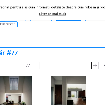
rsonal, pentru a asigura informaţii detaliate despre cum folosim şi pr
Citeste mai mult
ARTICOLE
STIRI
REVISTA PRINT
CONTACT
E PROIECTE
ăr #77
77