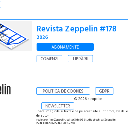
Revista Zeppelin #178
2026
ABONAMENTE
COMENZI
LIBRĂRII
POLITICA DE COOKIES
GDPR
© 2026 zeppelin
NEWSLETTER
Toate imaginile si textele de pe acest site sunt protejate de l
de autor
revista online Zeppelin, editată de SG Studio și echipa Zeppelin
ISSN 3008-2986 ISSN-L 2069-721X