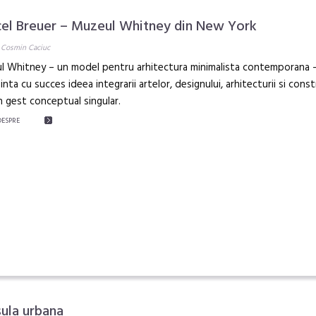
el Breuer – Muzeul Whitney din New York
 Cosmin Caciuc
l Whitney – un model pentru arhitectura minimalista contemporana 
inta cu succes ideea integrarii artelor, designului, arhitecturii si const
n gest conceptual singular.
DESPRE
sula urbana