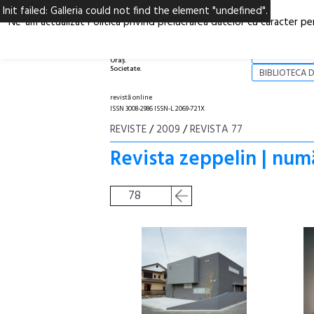
Init failed: Galleria could not find the element "undefined".
Ne-am actualizat Politica privind prelucrarea datelor cu caracter pe
Arhitectură.
NOI
Oraș.
Societate.
BIBLIOTECA D
revistă online
ISSN 3008-2986 ISSN-L 2069-721X
REVISTE
/
2009
/
REVISTA 77
Revista zeppelin | num
78