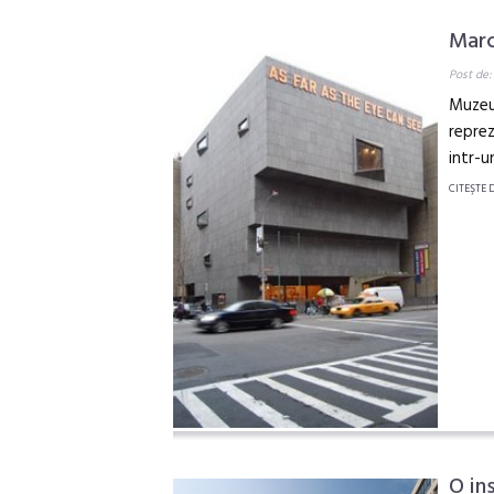
Marc
Post de:
Muzeu
reprez
intr-u
CITEŞTE 
O in