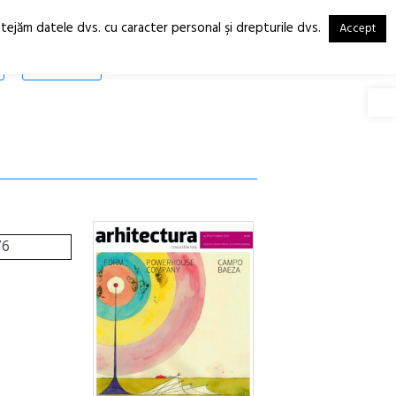
otejăm datele dvs. cu caracter personal şi drepturile dvs.
Accept
RO
EN
SHOP
Deschide
76