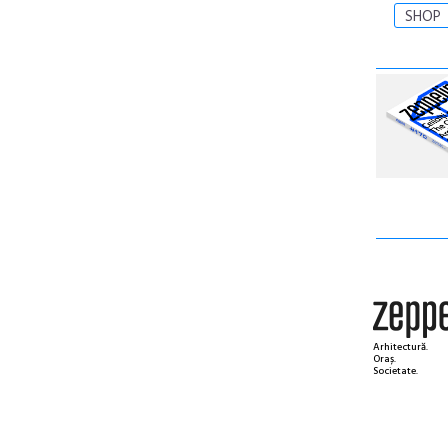
SHOP
Arhitectură.
Oraș.
Societate.