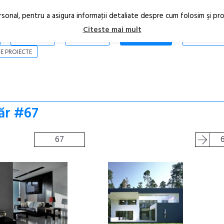
rsonal, pentru a asigura informaţii detaliate despre cum folosim şi pr
Citeste mai mult
ARTICOLE
STIRI
REVISTA PRINT
CONTACT
E PROIECTE
ăr #67
67