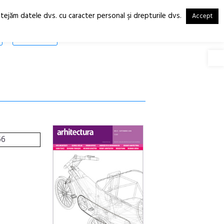
otejăm datele dvs. cu caracter personal şi drepturile dvs.
Accept
RO
EN
SHOP
Deschide
66