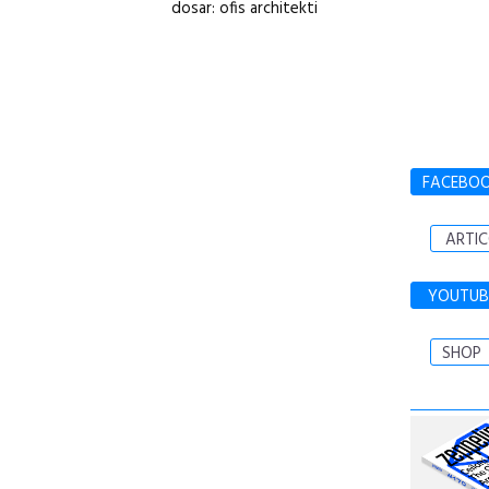
dosar: ofis architekti
FACEBO
ARTIC
YOUTUB
SHOP