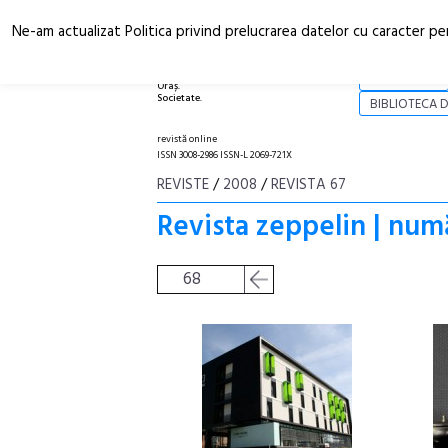
Ne-am actualizat Politica privind prelucrarea datelor cu caracter pe
Arhitectură.
NOI
Oraș.
Societate.
BIBLIOTECA D
revistă online
ISSN 3008-2986 ISSN-L 2069-721X
REVISTE
/
2008
/
REVISTA 67
Revista zeppelin | num
68