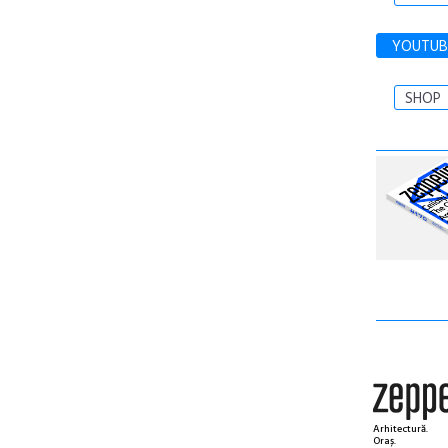
YOUTUB
SHOP
Arhitectură.
Oraș.