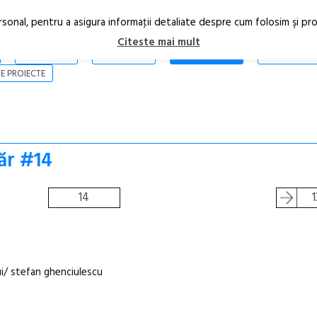
rsonal, pentru a asigura informaţii detaliate despre cum folosim şi pr
Citeste mai mult
ARTICOLE
STIRI
REVISTA PRINT
CONTACT
E PROIECTE
ăr #14
14
1
ui/ stefan ghenciulescu