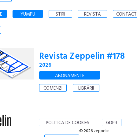
E
YUMPU
STIRI
REVISTA
CONTACT
Revista Zeppelin #178
2026
ABONAMENTE
COMENZI
LIBRĂRII
POLITICA DE COOKIES
GDPR
© 2026 zeppelin