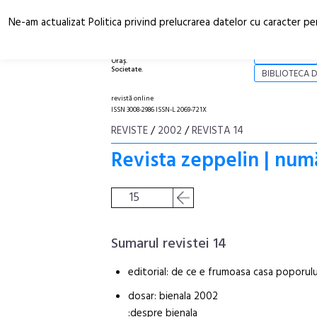
Ne-am actualizat Politica privind prelucrarea datelor cu caracter pe
Arhitectură.
NOI
Oraș.
Societate.
BIBLIOTECA D
revistă online
ISSN 3008-2986 ISSN-L 2069-721X
REVISTE
/
2002
/
REVISTA 14
Revista zeppelin | num
15
Sumarul revistei 14
editorial: de ce e frumoasa casa poporul
dosar: bienala 2002
:despre bienala