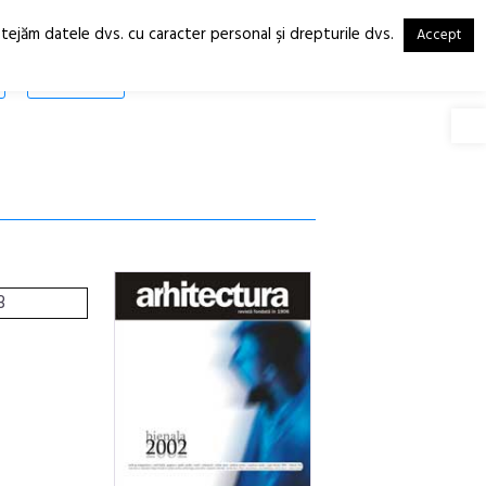
otejăm datele dvs. cu caracter personal şi drepturile dvs.
Accept
RO
EN
SHOP
Deschide
3