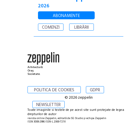
2026
ABONAMENTE
COMENZI
LIBRĂRII
Arhitectură.
Oraș.
Societate.
POLITICA DE COOKIES
GDPR
© 2026 zeppelin
NEWSLETTER
Toate imaginile si textele de pe acest site sunt protejate de legea
drepturilor de autor
revista online Zeppelin, editată de SG Studio și echipa Zeppelin
ISSN 3008-2986 ISSN-L 2069-721X