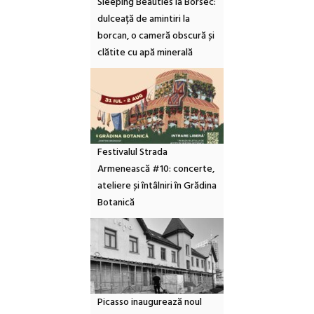
Sleeping Beauties la Borsec:
dulceață de amintiri la
borcan, o cameră obscură și
clătite cu apă minerală
Festivalul Strada
Armenească #10: concerte,
ateliere și întâlniri în Grădina
Botanică
Picasso inaugurează noul