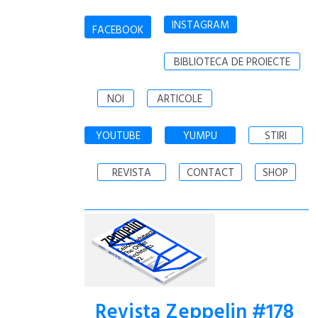
INSTAGRAM
FACEBOOK
BIBLIOTECA DE PROIECTE
NOI
ARTICOLE
YOUTUBE
YUMPU
STIRI
REVISTA
CONTACT
SHOP
Revista Zeppelin #178