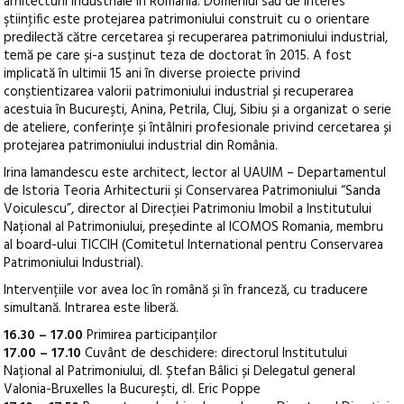
arhitecturii industriale în România. Domeniul său de interes
ştiinţific este protejarea patrimoniului construit cu o orientare
predilectă către cercetarea şi recuperarea patrimoniului industrial,
temă pe care și-a susținut teza de doctorat în 2015. A fost
implicată în ultimii 15 ani în diverse proiecte privind
conștientizarea valorii patrimoniului industrial și recuperarea
acestuia în București, Anina, Petrila, Cluj, Sibiu și a organizat o serie
de ateliere, conferințe și întâlniri profesionale privind cercetarea și
protejarea patrimoniului industrial din România.
Irina Iamandescu este architect, lector al UAUIM – Departamentul
de Istoria Teoria Arhitecturii și Conservarea Patrimoniului “Sanda
Voiculescu”, director al Direcției Patrimoniu Imobil a Institutului
Național al Patrimoniului, președinte al ICOMOS Romania, membru
al board-ului TICCIH (Comitetul International pentru Conservarea
Patrimoniului Industrial).
Intervențiile vor avea loc în română și în franceză, cu traducere
simultană. Intrarea este liberă.
16.30 – 17.00
Primirea participanților
17.00 – 17.10
Cuvânt de deschidere: directorul Institutului
Național al Patrimoniului, dl. Ștefan Bâlici și Delegatul general
Valonia-Bruxelles la București, dl. Eric Poppe