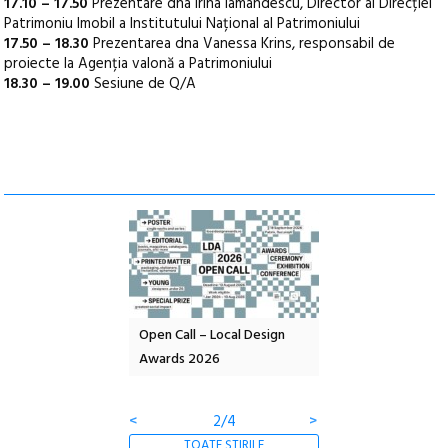
17.10 – 17.50
Prezentare dna Irina Iamandescu, Director al Direcției
Patrimoniu Imobil a Institutului Național al Patrimoniului
17.50 – 18.30
Prezentarea dna Vanessa Krins, responsabil de
proiecte la Agenția valonă a Patrimoniului
18.30 – 19.00
Sesiune de Q/A
nd: POELANDA – parc
Open Call – Local Design
Anuala de artă urba
e și co-creație
Awards 2026
Artown NOW #5:
Gramatica libertății
<
2/4
>
TOATE ȘTIRILE