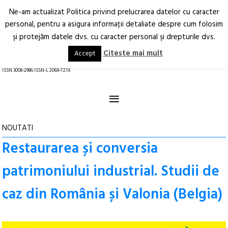
Ne-am actualizat Politica privind prelucrarea datelor cu caracter
Deschide
RO
EN
personal, pentru a asigura informaţii detaliate despre cum folosim
şi protejăm datele dvs. cu caracter personal şi drepturile dvs.
Arhitectură.
Oraș.
Societate.
Citeste mai mult
Accept
revistă online
ISSN 3008-2986 ISSN-L 2069-721X
≡
NOUTATI
Restaurarea și conversia
patrimoniului industrial. Studii de
caz din România și Valonia (Belgia)