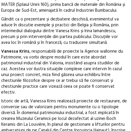
MATER (Splaiul Unirii 160), prima bancă de materiale din România și
Europa de Sud-Est, amenajată în cadrul Industriei Bumbacului.
Gândit ca o prezentare și dezbatere deschisă, evenimentul va
aduce în discutie exemple și practici din Belgia și România, prin
intermediul dialogului dintre Vanesa Krins și Irina Iamandescu,
precum și prin intervențiile din partea publicului. Discuțiile vor
avea loc în română și în franceză, cu traducere simultană.
Vanessa Krins
, responsabilă de proiecte la Agence wallonne du
Patrimoine, va vorbi despre modul în care este abordat
patrimoniul industrial din Valonia, insistând asupra studiilor de
caz. Acestea vor ilustra situațiile complexe care intervin în cazul
unui proiect concret, miza fiind găsirea unui echilibru între
chestiunile filozofice despre ce ar trebui să fie conservat și
chestiunile practice care vizează ceea ce poate fi conservat
efectiv.
Istoric de artă, Vanessa Krins realizează proiecte de restaurare, de
conversie sau de valorizare pentru monumente cu o tipologie
diversă. În domeniul patrimoniului industrial, a fost implicată în
crearea Muzeului Ceramicii pe locul dezafectat al uzinei Boch
Keramis din La Louvière, în planul de gestionare a lifturilor pentru
ambarcațiuni de pe Canalul din Centre (provincia Hainaut), înscrise