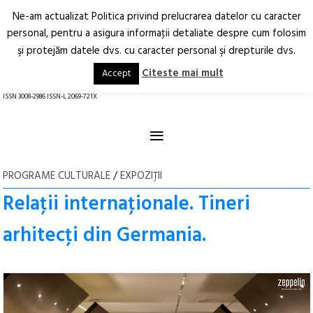
Ne-am actualizat Politica privind prelucrarea datelor cu caracter
Deschide
RO
EN
personal, pentru a asigura informaţii detaliate despre cum folosim
şi protejăm datele dvs. cu caracter personal şi drepturile dvs.
Arhitectură.
Oraș.
Societate.
Citeste mai mult
Accept
revistă online
ISSN 3008-2986 ISSN-L 2069-721X
≡
PROGRAME CULTURALE
/
EXPOZIŢII
Relaţii internaţionale. Tineri
arhitecţi din Germania.