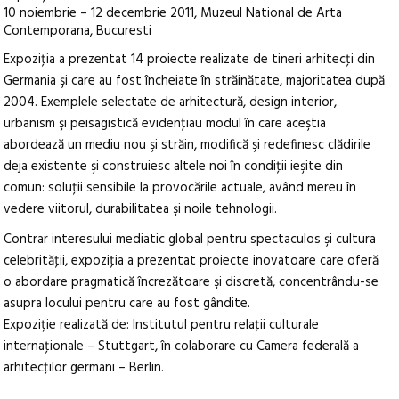
10 noiembrie – 12 decembrie 2011, Muzeul National de Arta
Contemporana, Bucuresti
Expoziţia a prezentat 14 proiecte realizate de tineri arhitecţi din
Germania şi care au fost încheiate în străinătate, majoritatea după
2004. Exemplele selectate de arhitectură, design interior,
urbanism şi peisagistică evidenţiau modul în care aceştia
abordează un mediu nou şi străin, modifică şi redefinesc clădirile
deja existente şi construiesc altele noi în condiţii ieşite din
comun: soluţii sensibile la provocările actuale, având mereu în
vedere viitorul, durabilitatea şi noile tehnologii.
Contrar interesului mediatic global pentru spectaculos şi cultura
celebrităţii, expoziţia a prezentat proiecte inovatoare care oferă
o abordare pragmatică încrezătoare şi discretă, concentrându-se
asupra locului pentru care au fost gândite.
Expoziție realizată de: Institutul pentru relaţii culturale
internaţionale – Stuttgart, în colaborare cu Camera federală a
arhitecţilor germani – Berlin.