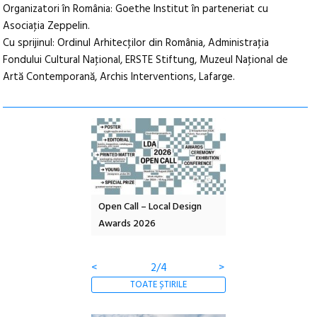
Organizatori în România: Goethe Institut în parteneriat cu
Asociaţia Zeppelin.
Cu sprijinul: Ordinul Arhitecţilor din România, Administraţia
Fondului Cultural Naţional, ERSTE Stiftung, Muzeul Naţional de
Artă Contemporană, Archis Interventions, Lafarge.
nd: POELANDA – parc
Open Call – Local Design
Anuala de artă urba
e și co-creație
Awards 2026
Artown NOW #5:
Gramatica libertății
<
2/4
>
TOATE ȘTIRILE