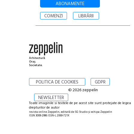
ABONAMENTE
COMENZI
LIBRĂRII
Arhitectură.
Oraș.
Societate.
POLITICA DE COOKIES
GDPR
© 2026 zeppelin
NEWSLETTER
Toate imaginile si textele de pe acest site sunt protejate de legea
drepturilor de autor
revista online Zeppelin, editată de SG Studio și echipa Zeppelin
ISSN 3008-2986 ISSN-L 2069-721X