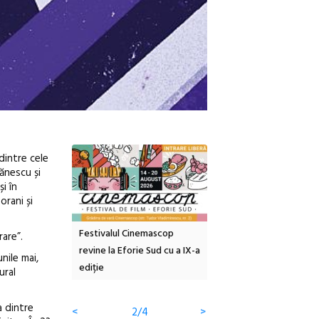
dintre cele
ănescu și
i în
orani și
tă urbană
Festivalul Cinemascop
Sleeping Beauties la Bor
rare”.
 #5:
revine la Eforie Sud cu a IX-a
dulceață de amintiri la
nile mai,
ertății
ediție
borcan, o cameră obscur
ural
clătite cu apă minerală
a dintre
<
2/4
>