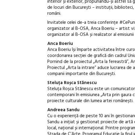
interior și exterior, propunându-și astfel să 
de locuri din București – instituții, biblioteci,
români.
Invitatele celei de-a treia conferințe #CePu
organizator al B-OSA, Anca Boeriu – artist vizu
organizator al B-OSA și realizator al emisiunii 
Anca Boeriu
Anca Boeriu își împarte activitatea între curs
coordonarea secției de grafică din cadrul Uniun
Pornind de la proiectul „Arta la fereastră”, A
Proiectul „Arta la intrare” aduce lucrarea de ar
companii importante din București.
Steluța Roșca Stănescu
Steluța Roșca Stănescu este un comunicator cu 
contemporani în emisiunea „Arta prin gaura ch
proiecte culturale din lumea artei românești.
Andreea Sandu
Cu o experiență de peste 10 ani în gestionar
Sandu a inițiat și gestionat proiecte de artă
local, național și internațional. Printre progra
Strada de C’Arte, Programul Educație la firul