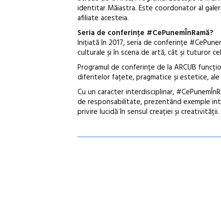
identitar Măiastra. Este coordonator al galerie
afiliate acesteia.
Seria de conferințe #CePunemÎnRamă?
Inițiată în 2017, seria de conferințe #CePunemÎ
culturale și în scena de artă, cât și tuturor c
Programul de conferințe de la ARCUB funcțion
diferitelor fațete, pragmatice și estetice, 
Cu un caracter interdisciplinar, #CePunemÎn
de responsabilitate, prezentând exemple inte
privire lucidă în sensul creației și creativității.