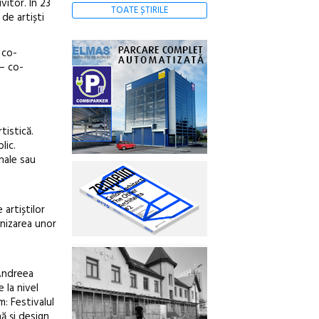
vitor. În 23
TOATE ȘTIRILE
 de artiști
 co-
 – co-
tistică.
lic.
onale sau
artiștilor
anizarea unor
 Andreea
 la nivel
m: Festivalul
ă și design