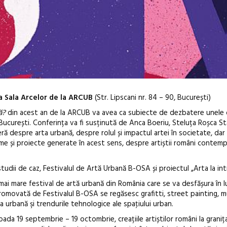
 la Sala Arcelor de la ARCUB
(Str. Lipscani nr. 84 – 90, București)
ă?
din acest an de la ARCUB va avea ca subiecte de dezbatere unele 
București. Conferința va fi susținută de Anca Boeriu, Steluța Roșca St
ă despre arta urbană, despre rolul și impactul artei în societate, dar ș
me și proiecte generate în acest sens, despre artiștii români contemp
Anuala de ar
tudii de caz, Festivalul de Artă Urbană B-OSA și proiectul „Arta la int
Artown NOW
mai mare festival de artă urbană din România care se va desfășura în lu
Gramatica lib
ă promovată de Festivalul B-OSA se regăsesc grafitti, street painting, m
ura urbană şi trendurile tehnologice ale spaţiului urban.
ioada 19 septembrie – 19 octombrie, creațiile artiștilor români la graniț