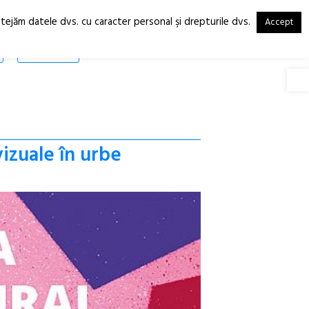
otejăm datele dvs. cu caracter personal şi drepturile dvs.
Accept
RO
EN
SHOP
Deschide
vizuale în urbe