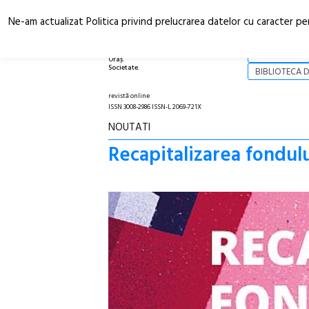
Ne-am actualizat Politica privind prelucrarea datelor cu caracter pe
Arhitectură.
NOI
Oraș.
Societate.
BIBLIOTECA D
revistă online
ISSN 3008-2986 ISSN-L 2069-721X
NOUTATI
Recapitalizarea fondulu