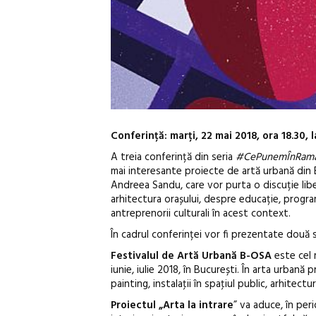
Conferință: marți, 22 mai 2018, ora 18.30,
A treia conferință din seria
#CePunemÎnRam
mai interesante proiecte de artă urbană din 
Andreea Sandu, care vor purta o discuție liber
arhitectura orașului, despre educație, progra
antreprenorii culturali în acest context.
În cadrul conferinței vor fi prezentate două s
Festivalul de Artă Urbană B-OSA
este cel 
iunie, iulie 2018, în București. În arta urban
painting, instalaţii în spaţiul public, arhitect
Proiectul „Arta la intrare
” va aduce, în per