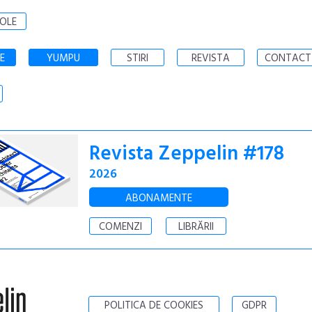
OLE
E
YUMPU
STIRI
REVISTA
CONTACT
Revista Zeppelin #178
2026
ABONAMENTE
COMENZI
LIBRĂRII
POLITICA DE COOKIES
GDPR