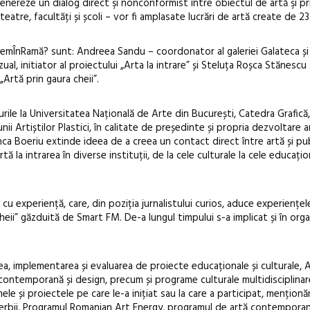
genereze un dialog direct şi nonconformist între obiectul de artă şi pri
 teatre, facultăți și școli – vor fi amplasate lucrări de artă create de 23
nemÎnRamă? sunt: Andreea Sandu – coordonator al galeriei Galateca și
al, initiator al proiectului „Arta la intrare” și Steluța Roșca Stănescu
„Artă prin gaura cheii”.
urile la Universitatea Națională de Arte din București, Catedra Grafică,
ii Artiștilor Plastici, în calitate de președinte și propria dezvoltare ar
nca Boeriu extinde ideea de a creea un contact direct între artă și pub
tă la intrarea în diverse instituții, de la cele culturale la cele educați
experiență, care, din poziția jurnalistului curios, aduce experiențele 
eii” găzduită de Smart FM. De-a lungul timpului s-a implicat și în org
ea, implementarea și evaluarea de proiecte educaționale și culturale,
 contemporană și design, precum și programe culturale multidisciplinare
mele și proiectele pe care le-a inițiat sau la care a participat, menționă
 ierbii, Programul Romanian Art Energy, programul de artă contemporan