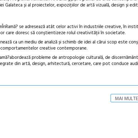
i Galateca și al proiectelor, expozițiilor de artă vizuală, design și edit
nRamă? se adresează atât celor activi în industriile creative, în instit
elor care doresc să conștientizeze rolul creativității în societate.
ează ca un mediu de analiză și schimb de idei al cărui scop este conș
ale comportamentelor creative contemporane.
Ramă?abordează probleme de antropologie culturală, de discernământ 
grate din artă, design, arhitectură, cercetare, care pot conduce audi
MAI MULTE