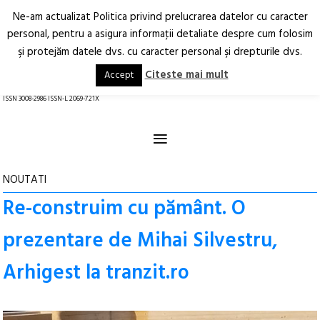
Ne-am actualizat Politica privind prelucrarea datelor cu caracter
Deschide
RO
EN
personal, pentru a asigura informaţii detaliate despre cum folosim
şi protejăm datele dvs. cu caracter personal şi drepturile dvs.
Arhitectură.
Oraș.
Societate.
Citeste mai mult
Accept
revistă online
ISSN 3008-2986 ISSN-L 2069-721X
≡
NOUTATI
Re-construim cu pământ. O
prezentare de Mihai Silvestru,
Arhigest la tranzit.ro