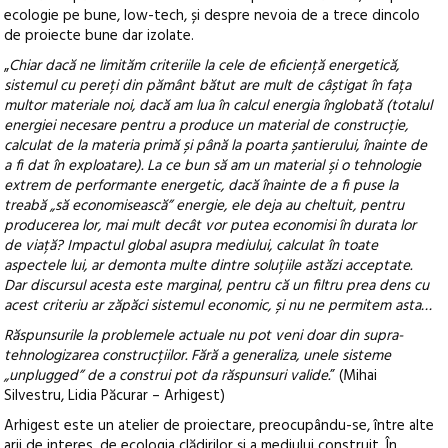
ecologie pe bune, low-tech, și despre nevoia de a trece dincolo
de proiecte bune dar izolate.
„
Chiar dacă ne limităm criteriile la cele de eficiență energetică,
sistemul cu pereți din pământ bătut are mult de câștigat în fața
multor materiale noi, dacă am lua în calcul energia înglobată (totalul
energiei necesare pentru a produce un material de construcție,
calculat de la materia primă și până la poarta șantierului, înainte de
a fi dat în exploatare). La ce bun să am un material şi o tehnologie
extrem de performante energetic, dacă înainte de a fi puse la
treabă „să economisească” energie, ele deja au cheltuit, pentru
producerea lor, mai mult decât vor putea economisi în durata lor
de viață? Impactul global asupra mediului, calculat în toate
aspectele lui, ar demonta multe dintre soluțiile astăzi acceptate.
Dar discursul acesta este marginal, pentru că un filtru prea dens cu
acest criteriu ar zăpăci sistemul economic, și nu ne permitem asta…
Răspunsurile la problemele actuale nu pot veni doar din supra-
tehnologizarea construcțiilor. Fără a generaliza, unele sisteme
„unplugged” de a construi pot da răspunsuri valide.
” (Mihai
Silvestru, Lidia Păcurar – Arhigest)
Arhigest este un atelier de proiectare, preocupându-se, între alte
arii de interes, de ecologia clădirilor și a mediului construit. În