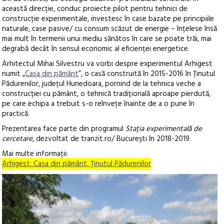
această direcție, conduc proiecte pilot pentru tehnici de
construcție experimentale, investesc în case bazate pe principiile
naturale, case pasive/ cu consum scăzut de energie – înțelese însă
mai mult în termenii unui mediu sănătos în care se poate trăi, mai
degrabă decât în sensul economic al eficienței energetice.
Arhitectul Mihai Silvestru va vorbi despre experimentul Arhigest
numit „
Casa din pământ
”, o casă construită în 2015-2016 în Ținutul
Pădurenilor, județul Hunedoara, pornind de la tehnica veche a
construcției cu pământ, o tehnică tradițională aproape pierdută,
pe care echipa a trebuit s-o reînvețe înainte de a o pune în
practică.
Prezentarea face parte din programul
Stația experimentală de
cercetare
, dezvoltat de tranzit.ro/ București în 2018-2019.
Mai multe informații:
Arhigest: Casa din pământ, Ținutul Pădurenilor