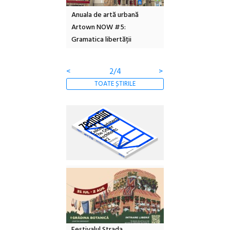
l – Local Design
Anuala de artă urbană
Festivalul Cinemas
 2026
Artown NOW #5:
revine la Eforie Sud 
Gramatica libertății
ediție
<
2/4
>
TOATE ȘTIRILE
Festivalul Strada