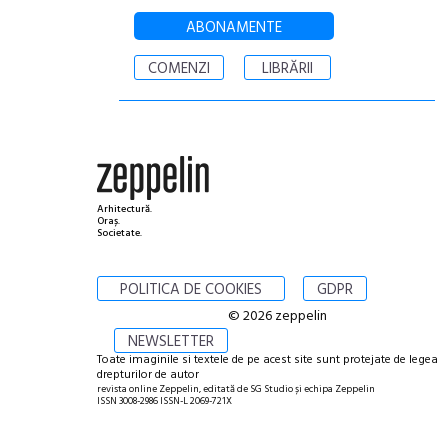
ABONAMENTE
COMENZI
LIBRĂRII
Arhitectură.
Oraș.
Societate.
POLITICA DE COOKIES
GDPR
© 2026 zeppelin
NEWSLETTER
Toate imaginile si textele de pe acest site sunt protejate de legea
drepturilor de autor
revista online Zeppelin, editată de SG Studio și echipa Zeppelin
ISSN 3008-2986 ISSN-L 2069-721X