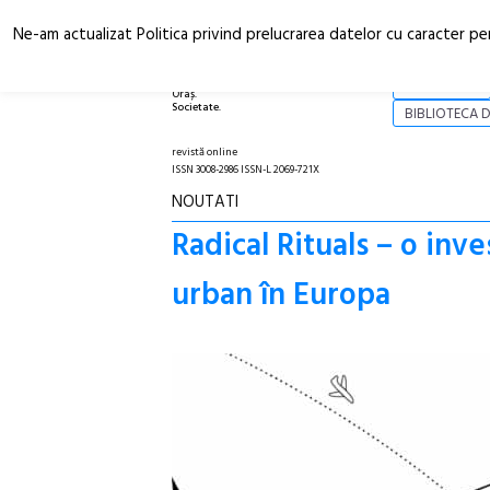
Ne-am actualizat Politica privind prelucrarea datelor cu caracter pe
Arhitectură.
NOI
Oraș.
Societate.
BIBLIOTECA D
revistă online
ISSN 3008-2986 ISSN-L 2069-721X
NOUTATI
Radical Rituals – o inve
urban în Europa