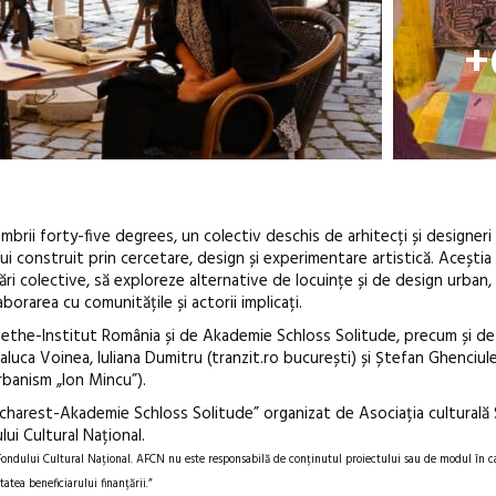
+
rii forty-five degrees, un colectiv deschis de arhitecți și designeri d
ui construit prin cercetare, design și experimentare artistică. Aceștia
ri colective, să exploreze alternative de locuințe și de design urban,
orarea cu comunitățile și actorii implicați.
the-Institut România și de Akademie Schloss Solitude, precum și de
aluca Voinea, Iuliana Dumitru (tranzit.ro bucurești) și Ștefan Ghenciul
rbanism „Ion Mincu”).
charest-Akademie Schloss Solitude” organizat de Asociația culturală
ui Cultural Național.
Fondului Cultural Național. AFCN nu este responsabilă de conținutul proiectului sau de modul în ca
tatea beneficiarului finanțării.”