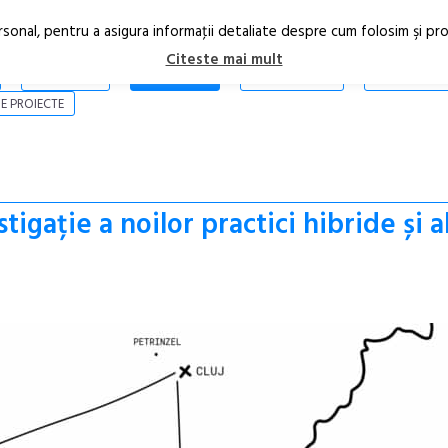
rsonal, pentru a asigura informaţii detaliate despre cum folosim şi pr
Citeste mai mult
ARTICOLE
STIRI
REVISTA PRINT
CONTACT
E PROIECTE
stigație a noilor practici hibride și