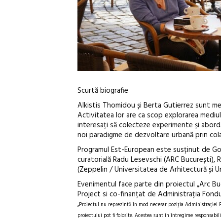
Scurtă biografie
Alkistis Thomidou și Berta Gutierrez sunt memb
Activitatea lor are ca scop explorarea mediul
interesați să colecteze experimente și abordă
noi paradigme de dezvoltare urbană prin colab
Programul Est-European este susținut de Goe
curatorială Radu Lesevschi (ARC București), R
(Zeppelin / Universitatea de Arhitectură și U
Evenimentul face parte din proiectul „Arc Bu
Project si co-finanțat de Administrația Fondul
„Proiectul nu reprezintă în mod necesar poziţia Administrației 
proiectului pot fi folosite. Acestea sunt în întregime responsabili