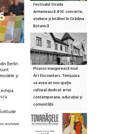
Festivalul Strada
6
Armenească #10: concerte,
ateliere și întâlniri în Grădina
Botanică
in Berlin.
Picasso inaugurează noul
 sunt
Art Encounters. Timișoara
 modele și
va avea un nou spațiu
cultural dedicat artei
 echipa
escu
contemporane, educației și
comunității
 Solitude
re rezultatele