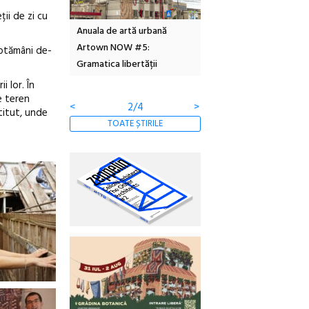
ii de zi cu
Local Design
Anuala de artă urbană
Festivalul Cinemascop
6
Artown NOW #5:
revine la Eforie Sud cu a
săptămâni de-
Gramatica libertății
ediție
i lor. În
e teren
<
2/4
>
stitut, unde
TOATE ȘTIRILE