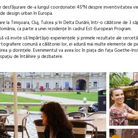
 de desfășurare de-a lungul coordonatei 45ºN despre inventivitatea vieț
e de design urban în Europa.
Open Call – 
Awards 202
e la Timișoara, Cluj, Tulcea și în Delta Dunării, într-o călătorie de 3 
omânia, ca parte a unei rezidențe în cadrul Est-European Program.
vă invite să împărtășiți experiențele și primele rezultate ale cercetări
cartografiere comună a călătoriei lor, ei adună mai multe elemente de p
imirea și dorințele. Evenimentul va avea loc în piața din fața Goethe-In
 spațiu de întâlnire și dezbatere.