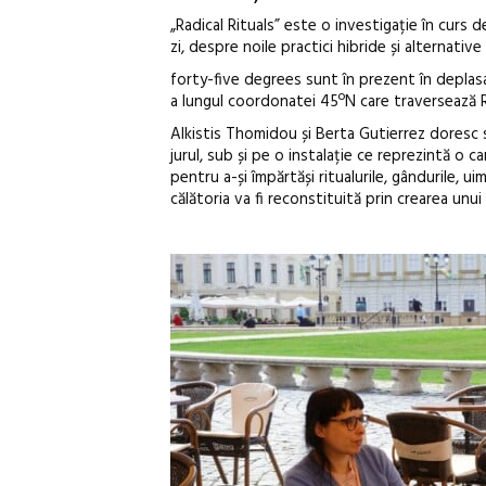
„Radical Rituals” este o investigație în curs
zi, despre noile practici hibride și alternativ
forty-five degrees sunt în prezent în deplasar
a lungul coordonatei 45ºN care traversează R
Alkistis Thomidou și Berta Gutierrez doresc să 
jurul, sub și pe o instalație ce reprezintă o 
pentru a-și împărtăși ritualurile, gândurile, u
călătoria va fi reconstituită prin crearea unui