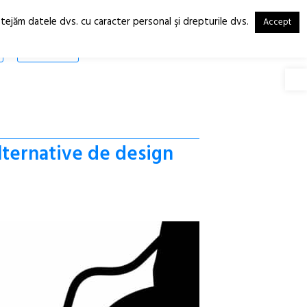
otejăm datele dvs. cu caracter personal şi drepturile dvs.
Accept
RO
EN
SHOP
Deschide
 alternative de design