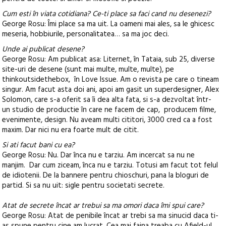
Cum esti în viata cotidiana? Ce-ti place sa faci cand nu desenezi?
George Rosu: Îmi place sa ma uit. La oameni mai ales, sa le ghicesc
meseria, hobbiurile, personalitatea… sa ma joc deci.
Unde ai publicat desene?
George Rosu: Am publicat asa: Liternet, în Tataia, sub 25, diverse
site-uri de desene (sunt mai multe, multe, multe), pe
thinkoutsidethebox, în Love Issue. Am o revista pe care o tineam
singur. Am facut asta doi ani, apoi am gasit un superdesigner, Alex
Solomon, care s-a oferit sa îi dea alta fata, si s-a dezvoltat într-
un studio de productie în care ne facem de cap, producem filme,
evenimente, design. Nu aveam multi cititori, 3000 cred ca a fost
maxim. Dar nici nu era foarte mult de citit.
Si ati facut bani cu ea?
George Rosu: Nu. Dar înca nu e tarziu. Am incercat sa nu ne
manjim. Dar cum ziceam, înca nu e tarziu. Totusi am facut tot felul
de idiotenii. De la bannere pentru chioschuri, pana la bloguri de
partid. Si sa nu uit: sigle pentru societati secrete.
Atat de secrete încat ar trebui sa ma omori daca îmi spui care?
George Rosu: Atat de penibile încat ar trebi sa ma sinucid daca ti-