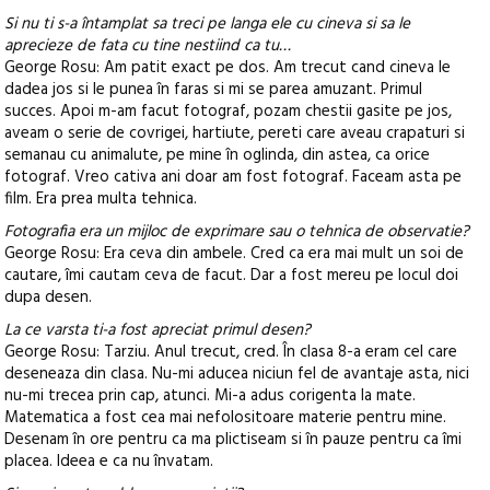
Si nu ti s-a întamplat sa treci pe langa ele cu cineva si sa le
aprecieze de fata cu tine nestiind ca tu…
George Rosu: Am patit exact pe dos. Am trecut cand cineva le
dadea jos si le punea în faras si mi se parea amuzant. Primul
succes. Apoi m-am facut fotograf, pozam chestii gasite pe jos,
aveam o serie de covrigei, hartiute, pereti care aveau crapaturi si
semanau cu animalute, pe mine în oglinda, din astea, ca orice
fotograf. Vreo cativa ani doar am fost fotograf. Faceam asta pe
film. Era prea multa tehnica.
Fotografia era un mijloc de exprimare sau o tehnica de observatie?
George Rosu: Era ceva din ambele. Cred ca era mai mult un soi de
cautare, îmi cautam ceva de facut. Dar a fost mereu pe locul doi
dupa desen.
La ce varsta ti-a fost apreciat primul desen?
George Rosu: Tarziu. Anul trecut, cred. În clasa 8-a eram cel care
deseneaza din clasa. Nu-mi aducea niciun fel de avantaje asta, nici
nu-mi trecea prin cap, atunci. Mi-a adus corigenta la mate.
Matematica a fost cea mai nefolositoare materie pentru mine.
Desenam în ore pentru ca ma plictiseam si în pauze pentru ca îmi
placea. Ideea e ca nu învatam.