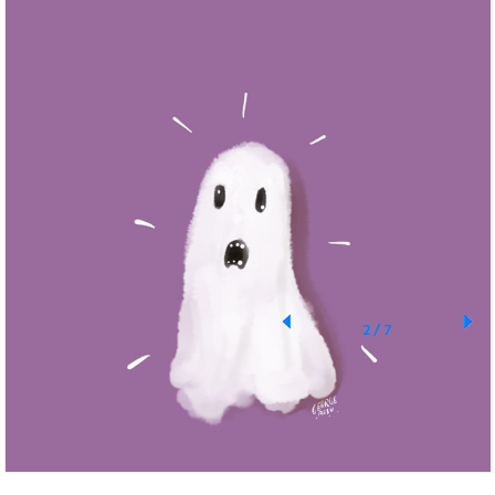
2
/
7