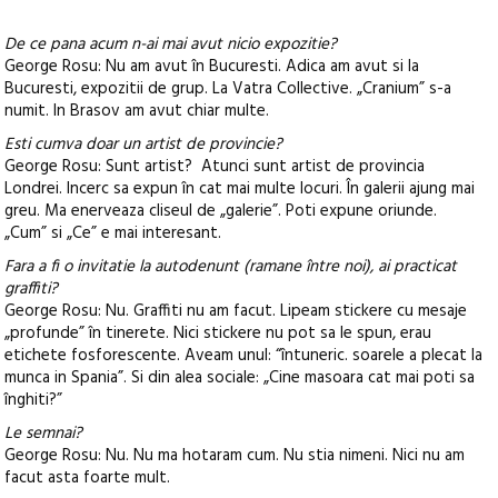
De ce pana acum n-ai mai avut nicio expozitie?
George Rosu: Nu am avut în Bucuresti. Adica am avut si la
Bucuresti, expozitii de grup. La Vatra Collective. „Cranium” s-a
numit. In Brasov am avut chiar multe.
Esti cumva doar un artist de provincie?
George Rosu: Sunt artist? Atunci sunt artist de provincia
Londrei. Incerc sa expun în cat mai multe locuri. În galerii ajung mai
greu. Ma enerveaza cliseul de „galerie”. Poti expune oriunde.
„Cum” si „Ce” e mai interesant.
Fara a fi o invitatie la autodenunt (ramane între noi), ai practicat
graffiti?
George Rosu: Nu. Graffiti nu am facut. Lipeam stickere cu mesaje
„profunde” în tinerete. Nici stickere nu pot sa le spun, erau
etichete fosforescente. Aveam unul: “întuneric. soarele a plecat la
munca in Spania”. Si din alea sociale: „Cine masoara cat mai poti sa
înghiti?”
Le semnai?
George Rosu: Nu. Nu ma hotaram cum. Nu stia nimeni. Nici nu am
facut asta foarte mult.