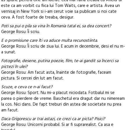
as spune pentru cine am lucrat. Cea mai faina treaba cu Afield-ul
este ca am vorbit cu fiica lui Tom Waits, care e artista. Avea un
vernisaj in New York si i-am cerut voie sa publicam si noi cate
ceva. A fost foarte de treaba, desigur.
Poti sa pui o pila sa vina în Romania tatal ei, sa dea concert?
George Rosu: Îi scriu.
E o promisiune care îti va aduce multa recunostiinta.
George Rosu: Îi scriu de ziua lui. E acum in decembrie, desi el nu m-
a sunat.
Fotografie, desene, putina poezie, film, te-ai gandit sa încerci sa
pictezi în ulei?
George Rosu: Am facut asta, înainte de fotografie, faceam
pictura. Si cercei din lut am facut.
Scuze, e ceva ce n-ai facut?
George Rosu: Sport. Nu mi-a placut niciodata. Fotbalul mi se
parea o pierdere de vreme. Baschetul era dragut dar nu nimeream
la cos. Nici dans. De fapt treburi din astea de societate nu prea
am facut.
Daca Grigorescu ar trai astazi, ce crezi ca ar picta? Pisici?
George Rosu: Unicorni probabil. Si ar fi suprarealist. Ca asa e