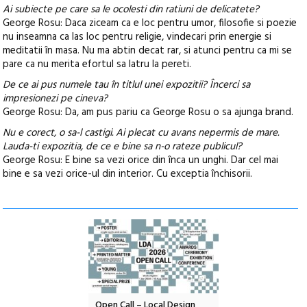
Ai subiecte pe care sa le ocolesti din ratiuni de delicatete?
George Rosu: Daca ziceam ca e loc pentru umor, filosofie si poezie
nu inseamna ca las loc pentru religie, vindecari prin energie si
meditatii în masa. Nu ma abtin decat rar, si atunci pentru ca mi se
pare ca nu merita efortul sa latru la pereti.
De ce ai pus numele tau în titlul unei expozitii? Încerci sa
impresionezi pe cineva?
George Rosu: Da, am pus pariu ca George Rosu o sa ajunga brand.
Nu e corect, o sa-l castigi. Ai plecat cu avans nepermis de mare.
Lauda-ti expozitia, de ce e bine sa n-o rateze publicul?
George Rosu: E bine sa vezi orice din înca un unghi. Dar cel mai
bine e sa vezi orice-ul din interior. Cu exceptia închisorii.
OELANDA – parc
Open Call – Local Design
Anuala de artă urbană