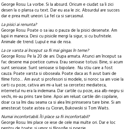
George Rosu: La vorbe. Si la absurd. Oricum e ciudat sa îi zici
desen la o plansa cu text. Dar eu asa le zic. Absurdul are succes
dar e prea mult uneori. La fel ca si sarcasmul.
La pisici ai renunta?
George Rosu: Poate o sa iau o pauza de la pisici desenate. Am
lupii in maneca. Desi cu pisicile mergi la sigur, si cu bufnitele.
Animale de trend. Lupul e mai de nisa.
La ce varsta ai început sa fii mai gingas în teme?
George Rosu: Pe la 20 de ani. Dupa armata. Atunci am început sa
fac desene mai poetice cumva. Erau serioase totusi. Bine, si acum
sunt serioase. Sunt serioase si bipolare. Nu stiu care a fost
cauza. Poate varsta si oboseala. Poate daca as fi avut bani de
filme foto… Am avut si profesori si modele, si noroc sa am voie la
carti cu poze, cativa ani mi-a luat sa cercetez mediateca,
internetul nu era la indemana. Dar cartile cu poze, asa alb-negru si
vechi, mi-au prins tare bine. Apoi am reluat cartile din copilarie,
doar ca sa îmi dau seama ca si alea îmi prinsesera tare bine. Si am
amestecat toate astea cu Cioran, Bukowski si Tom Waits.
Numai inconfortabili. Îti place sa fii inconfortabil?
George Rosu: Imi place ce iese de cele mai multe ori. Dar e loc
pentru de toate: si umor si filosofie si poezie.