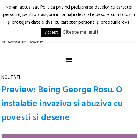
Ne-am actualizat Politica privind prelucrarea datelor cu caracter
Deschide
RO
EN
personal, pentru a asigura informaţii detaliate despre cum folosim
şi protejăm datele dvs. cu caracter personal şi drepturile dvs.
Arhitectură.
Oraș.
Societate.
Citeste mai mult
Accept
revistă online
ISSN 3008-2986 ISSN-L 2069-721X
≡
NOUTATI
Preview: Being George Rosu. O
instalatie invaziva si abuziva cu
povesti si desene