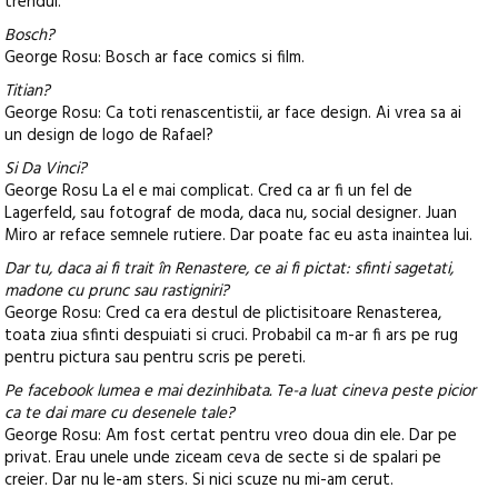
trendul.
Bosch?
George Rosu: Bosch ar face comics si film.
Titian?
George Rosu: Ca toti renascentistii, ar face design. Ai vrea sa ai
un design de logo de Rafael?
Si Da Vinci?
George Rosu La el e mai complicat. Cred ca ar fi un fel de
Lagerfeld, sau fotograf de moda, daca nu, social designer. Juan
Miro ar reface semnele rutiere. Dar poate fac eu asta inaintea lui.
Dar tu, daca ai fi trait în Renastere, ce ai fi pictat: sfinti sagetati,
madone cu prunc sau rastigniri?
George Rosu: Cred ca era destul de plictisitoare Renasterea,
toata ziua sfinti despuiati si cruci. Probabil ca m-ar fi ars pe rug
pentru pictura sau pentru scris pe pereti.
Pe facebook lumea e mai dezinhibata. Te-a luat cineva peste picior
ca te dai mare cu desenele tale?
George Rosu: Am fost certat pentru vreo doua din ele. Dar pe
privat. Erau unele unde ziceam ceva de secte si de spalari pe
creier. Dar nu le-am sters. Si nici scuze nu mi-am cerut.