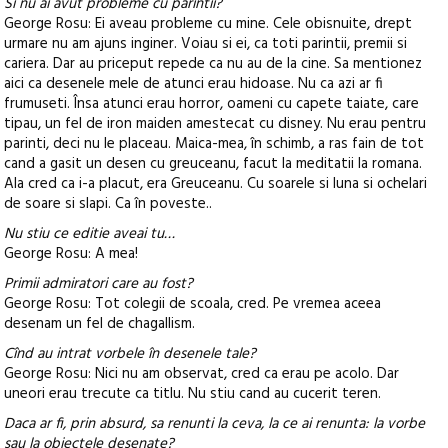
Si nu ai avut probleme cu parintii?
George Rosu: Ei aveau probleme cu mine. Cele obisnuite, drept
urmare nu am ajuns inginer. Voiau si ei, ca toti parintii, premii si
cariera. Dar au priceput repede ca nu au de la cine. Sa mentionez
aici ca desenele mele de atunci erau hidoase. Nu ca azi ar fi
frumuseti. Însa atunci erau horror, oameni cu capete taiate, care
tipau, un fel de iron maiden amestecat cu disney. Nu erau pentru
parinti, deci nu le placeau. Maica-mea, în schimb, a ras fain de tot
cand a gasit un desen cu greuceanu, facut la meditatii la romana.
Ala cred ca i-a placut, era Greuceanu. Cu soarele si luna si ochelari
de soare si slapi. Ca în poveste..
Nu stiu ce editie aveai tu…
George Rosu: A mea!
Primii admiratori care au fost?
George Rosu: Tot colegii de scoala, cred. Pe vremea aceea
desenam un fel de chagallism.
Cînd au intrat vorbele în desenele tale?
George Rosu: Nici nu am observat, cred ca erau pe acolo. Dar
uneori erau trecute ca titlu. Nu stiu cand au cucerit teren.
Daca ar fi, prin absurd, sa renunti la ceva, la ce ai renunta: la vorbe
sau la obiectele desenate?