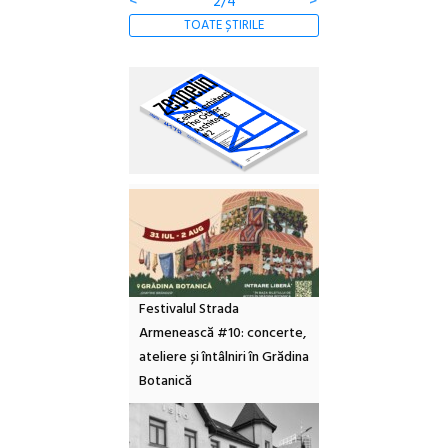
<
2/4
>
TOATE ȘTIRILE
Festivalul Strada
Armenească #10: concerte,
ateliere și întâlniri în Grădina
Botanică