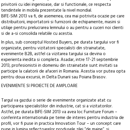
privitorii cu idei ingenioase, dar si functionale, ce respecta
tendintele in mobila prezentate la nivel mondial.
BIFE-SIM 2013 va fi, de asemenea, cea mai potrivita ocazie pe care
distribuitorii, importatorii si furnizorii de echipamente, masini si
utilaje pentru prelucrarea lemnului o au pentru a cuceri noi clienti
si de a-si consolida relatiile cu acestia.
In plus, sub conceptul Hosted Buyers, pe durata targului vor fi
organizate, pentru vizitatorii specialisti din strainatate,
evenimente B2B, astfel ca vizitarea targului sa devina o
experienta inedita si completa. Asadar, intre 17-21 septembrie
2013, profesionistii in domeniu din strainatate sunt invitati sa
participe la calatorii de afaceri in Romania. Acestia vor putea opta
pentru doua excursii, in Delta Dunarii sau Poiana Brasov.
EVENIMENTE SI PROIECTE DE AMPLOARE
Targul va gazdui o serie de evenimente organizate atat cu
participarea specialistilor din industrie, cat si a vizitatorilor.
Astfel, pe durata BIFE-SIM 2013 va avea loc Furniture Forum –
conferinta internationala pe teme de interes pentru industria de
profil, vor fi puse in practica Innovation Tour – un concept care
pune in lumina reflectoarelor produsele zilei “de maine”, si