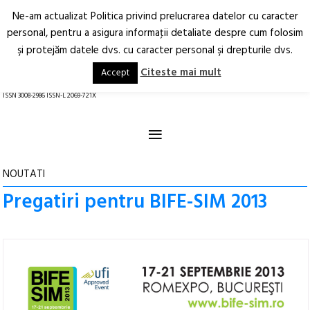
Ne-am actualizat Politica privind prelucrarea datelor cu caracter
Deschide
RO
EN
personal, pentru a asigura informaţii detaliate despre cum folosim
şi protejăm datele dvs. cu caracter personal şi drepturile dvs.
Arhitectură.
Oraș.
Societate.
Citeste mai mult
Accept
revistă online
ISSN 3008-2986 ISSN-L 2069-721X
≡
NOUTATI
Pregatiri pentru BIFE-SIM 2013