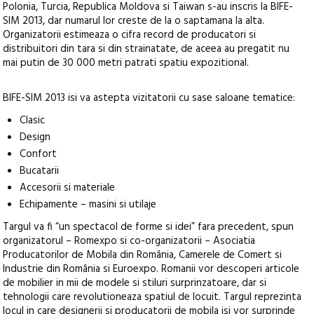
Polonia, Turcia, Republica Moldova si Taiwan s-au inscris la BIFE-
SIM 2013, dar numarul lor creste de la o saptamana la alta.
Organizatorii estimeaza o cifra record de producatori si
distribuitori din tara si din strainatate, de aceea au pregatit nu
mai putin de 30 000 metri patrati spatiu expozitional.
BIFE-SIM 2013 isi va astepta vizitatorii cu sase saloane tematice:
Clasic
Design
Confort
Bucatarii
Accesorii si materiale
Echipamente – masini si utilaje
Targul va fi “un spectacol de forme si idei” fara precedent, spun
organizatorul – Romexpo si co-organizatorii – Asociatia
Producatorilor de Mobila din România, Camerele de Comert si
Industrie din România si Euroexpo. Romanii vor descoperi articole
de mobilier in mii de modele si stiluri surprinzatoare, dar si
tehnologii care revolutioneaza spatiul de locuit. Targul reprezinta
locul in care designerii si producatorii de mobila isi vor surprinde