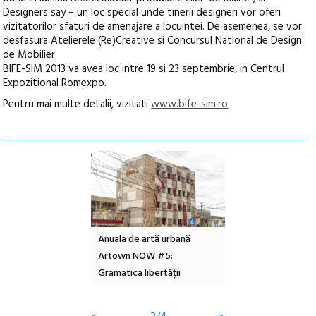
Designers say – un loc special unde tinerii designeri vor oferi
vizitatorilor sfaturi de amenajare a locuintei. De asemenea, se vor
desfasura Atelierele (Re)Creative si Concursul National de Design
de Mobilier.
BIFE-SIM 2013 va avea loc intre 19 si 23 septembrie, in Centrul
Expozitional Romexpo.
Pentru mai multe detalii, vizitati
www.bife-sim.ro
l – Local Design
Anuala de artă urbană
Festivalul Cinemas
 2026
Artown NOW #5:
revine la Eforie Sud 
Gramatica libertății
ediție