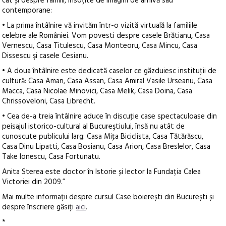
cât și despre familii, însoțite de imagini de arhivă sau
contemporane:
• La prima întâlnire vă invităm într-o vizită virtuală la familiile
celebre ale României. Vom povesti despre casele Brătianu, Casa
Vernescu, Casa Titulescu, Casa Monteoru, Casa Mincu, Casa
Dissescu şi casele Cesianu.
• A doua întâlnire este dedicată caselor ce găzduiesc instituţii de
cultură: Casa Aman, Casa Assan, Casa Amiral Vasile Urseanu, Casa
Macca, Casa Nicolae Minovici, Casa Melik, Casa Doina, Casa
Chrissoveloni, Casa Librecht.
• Cea de-a treia întâlnire aduce în discuţie case spectaculoase din
peisajul istorico-cultural al Bucureştiului, însă nu atât de
cunoscute publicului larg: Casa Miţa Biciclista, Casa Tătărăscu,
Casa Dinu Lipatti, Casa Bosianu, Casa Arion, Casa Breslelor, Casa
Take Ionescu, Casa Fortunatu.
Anita Sterea este doctor în Istorie și lector la Fundația Calea
Victoriei din 2009.”
Mai multe informații despre cursul Case boierești din București și
despre înscriere găsiți
aici
.
*