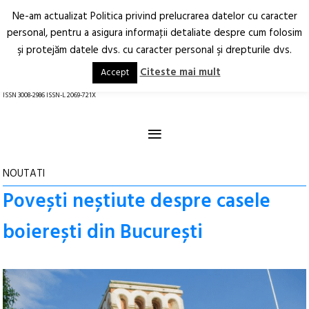
Ne-am actualizat Politica privind prelucrarea datelor cu caracter
Deschide
RO
EN
personal, pentru a asigura informaţii detaliate despre cum folosim
şi protejăm datele dvs. cu caracter personal şi drepturile dvs.
Arhitectură.
Oraș.
Societate.
Citeste mai mult
Accept
revistă online
ISSN 3008-2986 ISSN-L 2069-721X
≡
NOUTATI
Povești neștiute despre casele
boierești din București