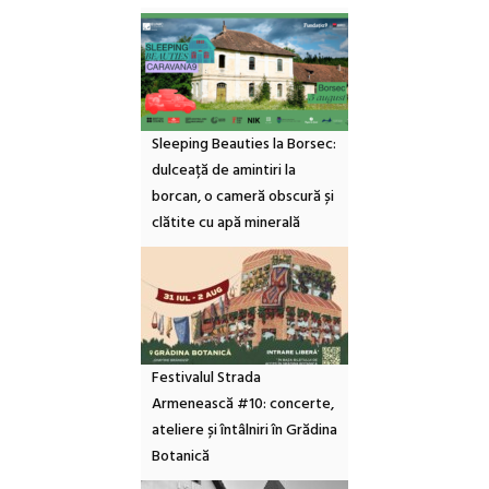
Sleeping Beauties la Borsec:
dulceață de amintiri la
borcan, o cameră obscură și
clătite cu apă minerală
Festivalul Strada
Armenească #10: concerte,
ateliere și întâlniri în Grădina
Botanică