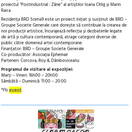
proiectul “Postindustrial : Zâne” al artiștilor Ioana Cîrlig și Marin
Raica.
Rezidența BRD Scena9 este un proiect inițiat și susținut de BRD –
Groupe Societe Generale care dorește să contribuie la crearea de
noi producții artistice, încurajează reflecția și dezbaterile legate
de artă și cultura contemporană, atrage categorii diverse de
public către domeniul artei contemporane.
Finanțator: BRD – Groupe Societe Generale
Co-producător: Asociația Ephemair
Parteneri: Corcova, Roy & Dâmboviceanu
Programul de vizitare al expoziției:
Marți – Vineri: 16h00 – 20h00
Sâmbătă – Duminică: 11:00 – 20:00
*Fb
event