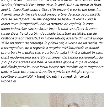
fotografia documentară. Pentru a lucra la proiectul Post-Industrial
Stories / Povestiri Post-Industriale, în anul 2012 s-au mutat în Brad,
apoi în Valea Jiului, unde trăiesc și în prezent o parte din timp. (…)
Asemănarea dintre cele două proiecte ține de zona geografică în
care se desfășoară. Sau mai degrabă de faptul că Ioana Cîrlig și
Marin Raica fotografiază undeva departe de capitală, în zone
mono-industriale care se întorc încet la rural, sau direct în zone
rurale. Deci, fie că vorbim de ruinele industriei socialiste, sau de
călătoria uneori fantastică în lumea satului, aceasta din urmă ajunge
să fie un punct de referință. În primul caz, e vorba de un declin, de
o retrogradare, de o regresie a orașelor mici industriale la stadiul
pre-urban. În al doilea caz, e vorba de viața intimă a satului, în care,
după modernizarea societății românești din timpul socialismului, dar
și după conectarea acesteia la realitatea globală, după revoluție,
mai rămân parcă în unele locuri izolate din România niște fragmente
dintr-o lume pre-modernă. Astăzi o privim cu duioșie, ca pe o
copilărie a umanității
” – Ionuț Cioană, fragment din textul
expoziției.