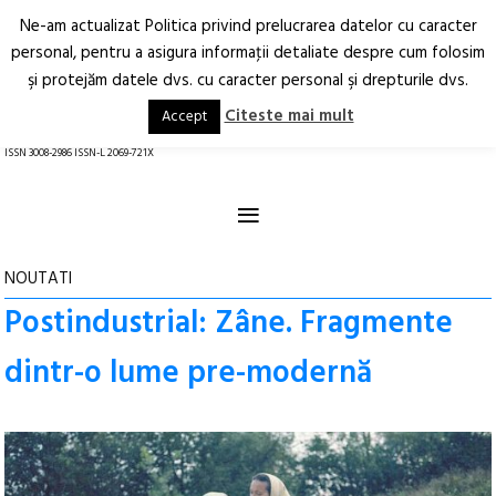
Ne-am actualizat Politica privind prelucrarea datelor cu caracter
Deschide
RO
EN
personal, pentru a asigura informaţii detaliate despre cum folosim
şi protejăm datele dvs. cu caracter personal şi drepturile dvs.
Arhitectură.
Oraș.
Societate.
Citeste mai mult
Accept
revistă online
ISSN 3008-2986 ISSN-L 2069-721X
≡
NOUTATI
Postindustrial: Zâne. Fragmente
dintr-o lume pre-modernă