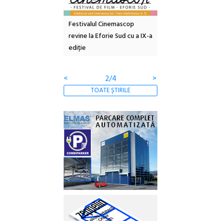
e artă urbană
Festivalul Cinemascop
Sleeping Beauties l
 NOW #5:
revine la Eforie Sud cu a IX-a
dulceață de amintiri
a libertății
ediție
borcan, o cameră ob
clătite cu apă miner
<
2/4
>
TOATE ȘTIRILE