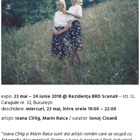
expo:
23 mai – 24 iunie 2018 @ Rezidența BRD Scena9
– str. I.L.
Caragiale nr. 32, București
deschidere:
miercuri, 23 mai, între orele 19:00 – 22:00
artiști:
Ioana Cîrlig, Marin Raica
/ curator:
Ionuț Cioană
“
Ioana Cîrlig și Marin Raica sunt doi artiști români care se ocupă cu