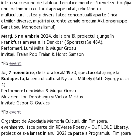
într-o succesiune de tablouri tematice menite să reveleze bogăția
unui patrimoniu cultural aproape uitat, reliefându-i
multiculturalitatea și diversitatea conceptuală aparte (lirica
etniilor diverse, mișcări și curente zonale precum Aktionsgruppe
Banat sau Monodersilismul).
Marți, 5 noiembrie
2024, de la ora 19, proiectul ajunge în
Frankfurt am Main
, la Denkbar ( Spohrstraße 46A).
Performeri: Lumi Mihai & Mugur Grosu
Invitați: Traian Pop Traian & Horst Samson
*Fb
event
Joi,
7 noiembrie
, de la ora locală 19:30, spectacolul ajunge la
Budapesta
, la centrul cultural Nyitott Műhely (Ráth György utca
4).
Performeri: Lumi Mihai & Mugur Grosu
Muzicieni: Ion Dorobanțu și Victor Miclăuș.
Invitat: Gabor G. Gyukics
*Fb
event
Organizat de Asociația Memoria Culturii, din Timișoara,
evenimentul face parte din REVerse Poetry – OUT LOUD Liberty,
proiect ce s-a lansat în anul 2023 ca parte a Programului Timișoara