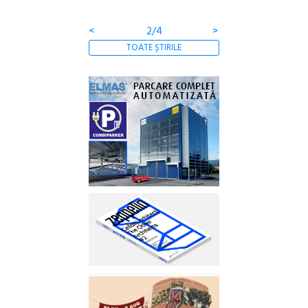
<
2/4
>
TOATE ȘTIRILE