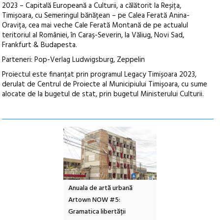
2023 – Capitală Europeană a Culturii, a călătorit la Reșița,
Timișoara, cu Semeringul bănățean – pe Calea Ferată Anina-
Oravița, cea mai veche Cale Ferată Montană de pe actualul
teritoriul al României, în Caraș-Severin, la Văliug, Novi Sad,
Frankfurt & Budapesta.
Parteneri: Pop-Verlag Ludwigsburg, Zeppelin
Proiectul este finanțat prin programul Legacy Timișoara 2023,
derulat de Centrul de Proiecte al Municipiului Timișoara, cu sume
alocate de la bugetul de stat, prin bugetul Ministerului Culturii.
l – Local Design
Anuala de artă urbană
Festivalul Cinemas
 2026
Artown NOW #5:
revine la Eforie Sud 
Gramatica libertății
ediție