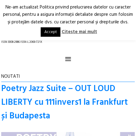
Ne-am actualizat Politica privind prelucrarea datelor cu caracter
Deschide
RO
EN
personal, pentru a asigura informaţii detaliate despre cum folosim
şi protejăm datele dvs. cu caracter personal şi drepturile dvs.
Arhitectură.
Oraș.
Societate.
Citeste mai mult
Accept
revistă online
ISSN 3008-2986 ISSN-L 2069-721X
≡
NOUTATI
Poetry Jazz Suite – OUT LOUD
LIBERTY cu 111invers1 la Frankfurt
și Budapesta