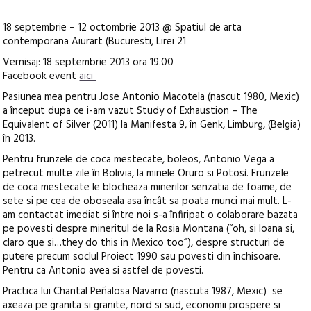
18 septembrie – 12 octombrie 2013 @ Spatiul de arta
contemporana Aiurart (Bucuresti, Lirei 21
Vernisaj: 18 septembrie 2013 ora 19.00
Facebook event
aici
Pasiunea mea pentru Jose Antonio Macotela (nascut 1980, Mexic)
a început dupa ce i-am vazut Study of Exhaustion – The
Equivalent of Silver (2011) la Manifesta 9, în Genk, Limburg, (Belgia)
în 2013.
Pentru frunzele de coca mestecate, boleos, Antonio Vega a
petrecut multe zile în Bolivia, la minele Oruro si Potosí. Frunzele
de coca mestecate le blocheaza minerilor senzatia de foame, de
sete si pe cea de oboseala asa încât sa poata munci mai mult. L-
am contactat imediat si între noi s-a înfiripat o colaborare bazata
pe povesti despre mineritul de la Rosia Montana (“oh, si Ioana si,
claro que si…they do this in Mexico too”), despre structuri de
putere precum soclul Proiect 1990 sau povesti din închisoare.
Pentru ca Antonio avea si astfel de povesti.
Practica lui Chantal Peñalosa Navarro (nascuta 1987, Mexic) se
axeaza pe granita si granite, nord si sud, economii prospere si