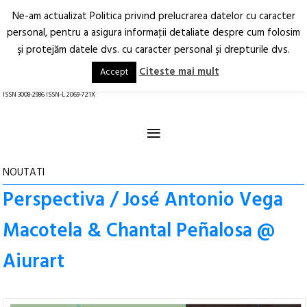
Ne-am actualizat Politica privind prelucrarea datelor cu caracter
Deschide
RO
EN
personal, pentru a asigura informaţii detaliate despre cum folosim
şi protejăm datele dvs. cu caracter personal şi drepturile dvs.
Arhitectură.
Oraș.
Societate.
Citeste mai mult
Accept
revistă online
ISSN 3008-2986 ISSN-L 2069-721X
≡
NOUTATI
Perspectiva / José Antonio Vega
Macotela & Chantal Peñalosa @
Aiurart