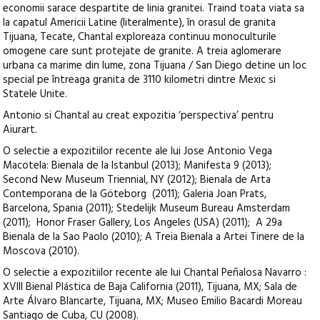
economii sarace despartite de linia granitei. Traind toata viata sa
la capatul Americii Latine (literalmente), în orasul de granita
Tijuana, Tecate, Chantal exploreaza continuu monoculturile
omogene care sunt protejate de granite. A treia aglomerare
urbana ca marime din lume, zona Tijuana / San Diego detine un loc
special pe întreaga granita de 3110 kilometri dintre Mexic si
Statele Unite.
Antonio si Chantal au creat expozitia ‘perspectiva’ pentru
Aiurart.
O selectie a expozitiilor recente ale lui Jose Antonio Vega
Macotela: Bienala de la Istanbul (2013); Manifesta 9 (2013);
Second New Museum Triennial, NY (2012); Bienala de Arta
Contemporana de la Göteborg (2011); Galeria Joan Prats,
Barcelona, Spania (2011); Stedelijk Museum Bureau Amsterdam
(2011); Honor Fraser Gallery, Los Angeles (USA) (2011); A 29a
Bienala de la Sao Paolo (2010); A Treia Bienala a Artei Tinere de la
Moscova (2010).
O selectie a expozitiilor recente ale lui Chantal Peñalosa Navarro :
XVIII Bienal Plástica de Baja California (2011), Tijuana, MX; Sala de
Arte Álvaro Blancarte, Tijuana, MX; Museo Emilio Bacardi Moreau
Santiago de Cuba, CU (2008).