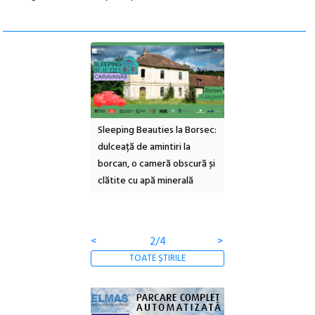
ul Cinemascop
Sleeping Beauties la Borsec:
Festivalul Strada
 Eforie Sud cu a IX-a
dulceață de amintiri la
Armenească #10: c
borcan, o cameră obscură și
ateliere și întâlniri 
clătite cu apă minerală
Botanică
<
2/4
>
TOATE ȘTIRILE