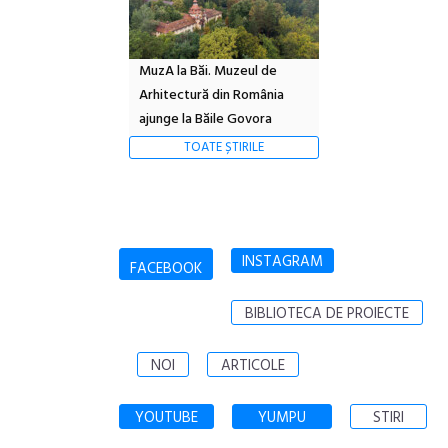
MuzA la Băi. Muzeul de
Arhitectură din România
ajunge la Băile Govora
TOATE ȘTIRILE
INSTAGRAM
FACEBOOK
BIBLIOTECA DE PROIECTE
NOI
ARTICOLE
YOUTUBE
YUMPU
STIRI