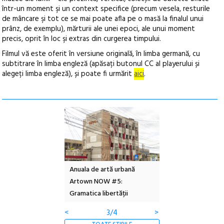
într-un moment şi un context specifice (precum vesela, resturile
de mâncare şi tot ce se mai poate afla pe o masă la finalul unui
prânz, de exemplu), mărturii ale unei epoci, ale unui moment
precis, oprit în loc şi extras din curgerea timpului.
Filmul vă este oferit în versiune originală, în limba germană, cu
subtitrare în limba engleză (apăsați butonul CC al playerului și
alegeți limba engleză), și poate fi urmărit
aici
.
l – Local Design
Anuala de artă urbană
Festivalul Cinemas
 2026
Artown NOW #5:
revine la Eforie Sud 
Gramatica libertății
ediție
<
3/4
>