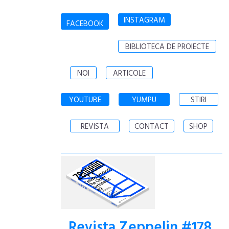
INSTAGRAM
FACEBOOK
BIBLIOTECA DE PROIECTE
NOI
ARTICOLE
YOUTUBE
YUMPU
STIRI
REVISTA
CONTACT
SHOP
Revista Zeppelin #178