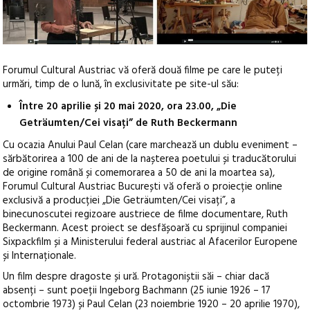
Forumul Cultural Austriac vă oferă două filme pe care le puteți
urmări, timp de o lună, în exclusivitate pe site-ul său:
Între 20 aprilie și 20 mai 2020, ora 23.00, „Die
Geträumten/Cei visați” de Ruth Beckermann
Cu ocazia Anului Paul Celan (care marchează un dublu eveniment –
sărbătorirea a 100 de ani de la nașterea poetului și traducătorului
de origine română și comemorarea a 50 de ani la moartea sa),
Forumul Cultural Austriac București vă oferă o proiecție online
exclusivă a producției „Die Geträumten/Cei visați”, a
binecunoscutei regizoare austriece de filme documentare, Ruth
Beckermann. Acest proiect se desfășoară cu sprijinul companiei
Sixpackfilm și a Ministerului federal austriac al Afacerilor Europene
și Internaționale.
Un film despre dragoste și ură. Protagoniștii săi – chiar dacă
absenți – sunt poeții Ingeborg Bachmann (25 iunie 1926 – 17
octombrie 1973) și Paul Celan (23 noiembrie 1920 – 20 aprilie 1970),