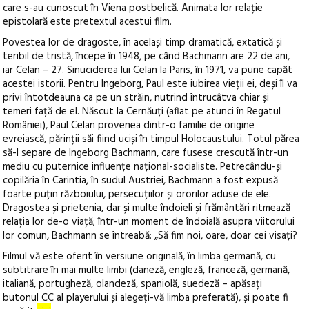
care s-au cunoscut în Viena postbelică. Animata lor relație
epistolară este pretextul acestui film.
Povestea lor de dragoste, în același timp dramatică, extatică și
teribil de tristă, începe în 1948, pe când Bachmann are 22 de ani,
iar Celan – 27. Sinuciderea lui Celan la Paris, în 1971, va pune capăt
acestei istorii. Pentru Ingeborg, Paul este iubirea vieții ei, deși îl va
privi întotdeauna ca pe un străin, nutrind întrucâtva chiar și
temeri față de el. Născut la Cernăuți (aflat pe atunci în Regatul
României), Paul Celan provenea dintr-o familie de origine
evreiască, părinții săi fiind uciși în timpul Holocaustului. Totul părea
să-l separe de Ingeborg Bachmann, care fusese crescută într-un
mediu cu puternice influențe național-socialiste. Petrecându-și
copilăria în Carintia, în sudul Austriei, Bachmann a fost expusă
foarte puțin războiului, persecuțiilor și ororilor aduse de ele.
Dragostea și prietenia, dar și multe îndoieli și frământări ritmează
relația lor de-o viață; într-un moment de îndoială asupra viitorului
lor comun, Bachmann se întreabă: „Să fim noi, oare, doar cei visați?
Filmul vă este oferit în versiune originală, în limba germană, cu
subtitrare în mai multe limbi (daneză, engleză, franceză, germană,
italiană, portugheză, olandeză, spaniolă, suedeză – apăsați
butonul CC al playerului și alegeți-vă limba preferată), și poate fi