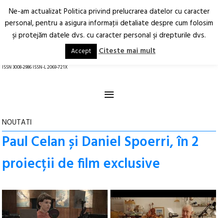
Ne-am actualizat Politica privind prelucrarea datelor cu caracter
Deschide
RO
EN
personal, pentru a asigura informaţii detaliate despre cum folosim
şi protejăm datele dvs. cu caracter personal şi drepturile dvs.
Arhitectură.
Oraș.
Societate.
Citeste mai mult
Accept
revistă online
ISSN 3008-2986 ISSN-L 2069-721X
≡
NOUTATI
Paul Celan și Daniel Spoerri, în 2
proiecții de film exclusive