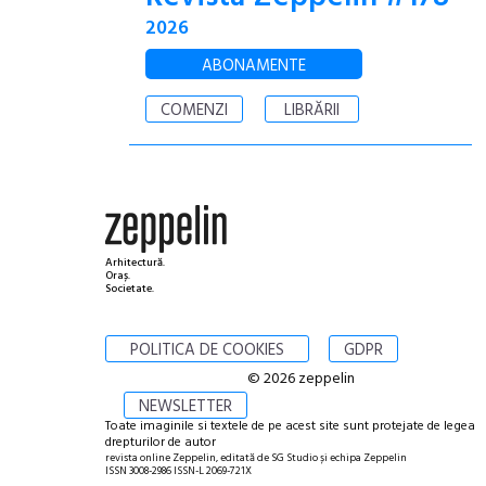
2026
ABONAMENTE
COMENZI
LIBRĂRII
Arhitectură.
Oraș.
Societate.
POLITICA DE COOKIES
GDPR
© 2026 zeppelin
NEWSLETTER
Toate imaginile si textele de pe acest site sunt protejate de legea
drepturilor de autor
revista online Zeppelin, editată de SG Studio și echipa Zeppelin
ISSN 3008-2986 ISSN-L 2069-721X