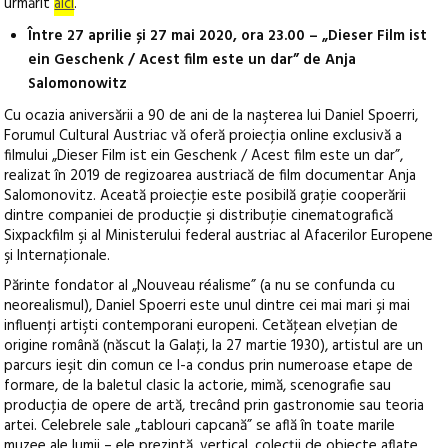
urmărit
aici
.
Între 27 aprilie și 27 mai 2020, ora 23.00 – „Dieser Film ist
ein Geschenk / Acest film este un dar” de Anja
Salomonowitz
Cu ocazia aniversării a 90 de ani de la naşterea lui Daniel Spoerri,
Forumul Cultural Austriac vă oferă proiecţia online exclusivă a
filmului „Dieser Film ist ein Geschenk / Acest film este un dar”,
realizat în 2019 de regizoarea austriacă de film documentar Anja
Salomonovitz. Aceată proiecţie este posibilă graţie cooperării
dintre companiei de producţie şi distribuţie cinematografică
Sixpackfilm şi al Ministerului federal austriac al Afacerilor Europene
şi Internaţionale.
Părinte fondator al „Nouveau réalisme” (a nu se confunda cu
neorealismul), Daniel Spoerri este unul dintre cei mai mari şi mai
influenţi artişti contemporani europeni. Cetăţean elveţian de
origine română (născut la Galaţi, la 27 martie 1930), artistul are un
parcurs ieşit din comun ce l-a condus prin numeroase etape de
formare, de la baletul clasic la actorie, mimă, scenografie sau
producţia de opere de artă, trecând prin gastronomie sau teoria
artei. Celebrele sale „tablouri capcană” se află în toate marile
muzee ale lumii – ele prezintă, vertical, colecţii de obiecte aflate