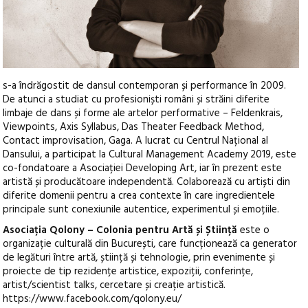
s-a îndrăgostit de dansul contemporan și performance în 2009.
De atunci a studiat cu profesioniști români și străini diferite
limbaje de dans și forme ale artelor performative – Feldenkrais,
Viewpoints, Axis Syllabus, Das Theater Feedback Method,
Contact improvisation, Gaga. A lucrat cu Centrul Național al
Dansului, a participat la Cultural Management Academy 2019, este
co-fondatoare a Asociației Developing Art, iar în prezent este
artistă și producătoare independentă. Colaborează cu artiști din
diferite domenii pentru a crea contexte în care ingredientele
principale sunt conexiunile autentice, experimentul și emoțiile.
Asociația Qolony – Colonia pentru Artă și Știință
este o
organizație culturală din București, care funcționează ca generator
de legături între artă, știință și tehnologie, prin evenimente și
proiecte de tip rezidențe artistice, expoziții, conferințe,
artist/scientist talks, cercetare și creație artistică.
https://www.facebook.com/qolony.eu/