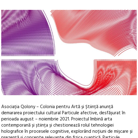
Asociația Qolony – Colonia pentru Artă și Știință anunță
demararea proiectului cultural Particule afective, desfășurat în
perioada august – noiembrie 2021. Proiectul îmbină arta
contemporană și știința și chestionează rolul tehnologiei
holografice în procesele cognitive, explorând noțiuni de mișcare și
prezență și concepte relevante din fizica cuantică. Particule