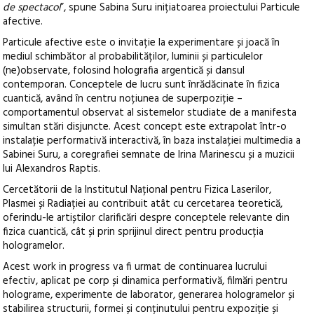
de spectacol
”, spune Sabina Suru inițiatoarea proiectului Particule
afective.
Particule afective este o invitație la experimentare și joacă în
mediul schimbător al probabilităților, luminii și particulelor
(ne)observate, folosind holografia argentică și dansul
contemporan. Conceptele de lucru sunt înrădăcinate în fizica
cuantică, având în centru noțiunea de superpoziție –
comportamentul observat al sistemelor studiate de a manifesta
simultan stări disjuncte. Acest concept este extrapolat într-o
instalație performativă interactivă, în baza instalației multimedia a
Sabinei Suru, a coregrafiei semnate de Irina Marinescu și a muzicii
lui Alexandros Raptis.
Cercetătorii de la Institutul Național pentru Fizica Laserilor,
Plasmei și Radiației au contribuit atât cu cercetarea teoretică,
oferindu-le artiștilor clarificări despre conceptele relevante din
fizica cuantică, cât și prin sprijinul direct pentru producția
hologramelor.
Acest work in progress va fi urmat de continuarea lucrului
efectiv, aplicat pe corp și dinamica performativă, filmări pentru
holograme, experimente de laborator, generarea hologramelor și
stabilirea structurii, formei și conținutului pentru expoziție și