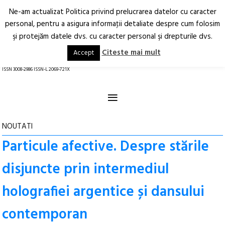
Ne-am actualizat Politica privind prelucrarea datelor cu caracter
Deschide
RO
EN
personal, pentru a asigura informaţii detaliate despre cum folosim
şi protejăm datele dvs. cu caracter personal şi drepturile dvs.
Arhitectură.
Oraș.
Societate.
Citeste mai mult
Accept
revistă online
ISSN 3008-2986 ISSN-L 2069-721X
≡
NOUTATI
Particule afective. Despre stările
disjuncte prin intermediul
holografiei argentice și dansului
contemporan