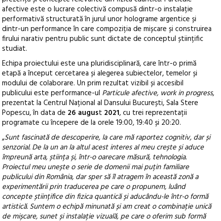
afective este o lucrare colectivă compusă dintr-o instalație
performativă structurată în jurul unor holograme argentice și
dintr-un performance în care compoziția de mișcare și construirea
firului narativ pentru public sunt dictate de conceptul științific
studiat.
Echipa proiectului este una pluridisciplinară, care într-o primă
etapă a început cercetarea și alegerea subiectelor, temelor și
modului de colaborare. Un prim rezultat vizibil și accesibil
publicului este performance-ul
Particule afective, work in progress
,
prezentat la Centrul Național al Dansului București, Sala Stere
Popescu, în data de
26 augus
t
2021
, cu trei reprezentații
programate cu începere de la orele 19:00, 19:40 și 20:20.
„
Sunt fascinată de descoperire, la care mă raportez cognitiv, dar și
senzorial. De la un an la altul acest interes al meu crește și aduce
împreună arta, știința și, într-o oarecare măsură, tehnologia.
Proiectul meu unește o serie de domenii mai puțin familiare
publicului din România, dar sper să îl atragem în această zonă a
experimentării prin traducerea pe care o propunem, luând
concepte științifice din fizica quantică și aducându-le într-o formă
artistică. Suntem o echipă minunată și am creat o combinație unică
de mișcare, sunet și instalație vizuală, pe care o oferim sub formă