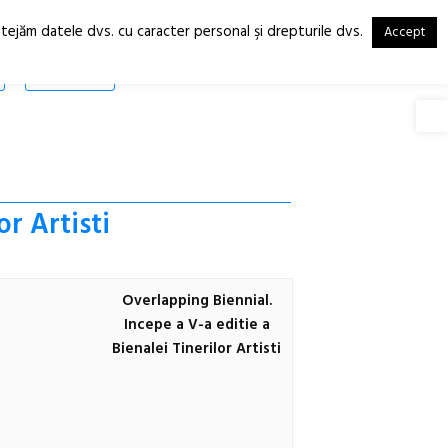
otejăm datele dvs. cu caracter personal şi drepturile dvs.
Accept
RO
EN
SHOP
Deschide
or Artisti
Overlapping Biennial.
Incepe a V-a editie a
Bienalei Tinerilor Artisti