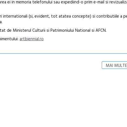
area ei in memoria telefonului sau expediind-o prim e-mail si revizuali
i internationali (si, evident, tot atatea concepte) si contributiile a 
a.
at de Ministerul Culturii si Patrimoniului National si AFCN.
enimentului:
artbiennial.ro
MAI MULTE