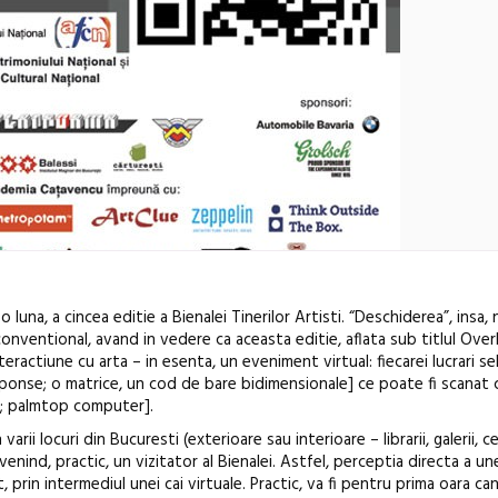
 luna, a cincea editie a Bienalei Tinerilor Artisti. “Deschiderea”, insa, 
conventional, avand in vedere ca aceasta editie, aflata sub titlul Ove
ractiune cu arta – in esenta, un eveniment virtual: fiecarei lucrari se
sponse; o matrice, un cod de bare bidimensionale] ce poate fi scanat 
t; palmtop computer].
rii locuri din Bucuresti (exterioare sau interioare – librarii, galerii, c
enind, practic, un vizitator al Bienalei. Astfel, perceptia directa a unei
În curând: P
, prin intermediul unei cai virtuale. Practic, va fi pentru prima oara can
de poezie și 