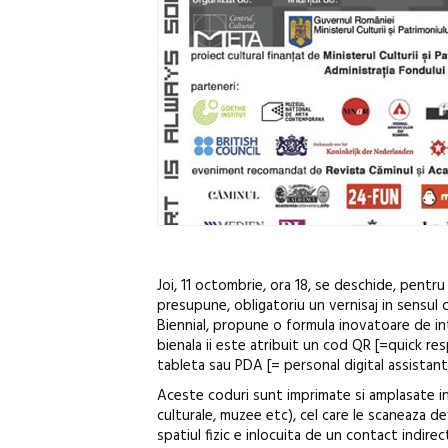
Joi, 11 octombrie, ora 18, se deschide, pentru o
presupune, obligatoriu un vernisaj in sensul 
Biennial, propune o formula inovatoare de inte
bienala ii este atribuit un cod QR [=quick re
tableta sau PDA [= personal digital assistan
Aceste coduri sunt imprimate si amplasate in va
culturale, muzee etc), cel care le scaneaza dev
spatiul fizic e inlocuita de un contact indirect