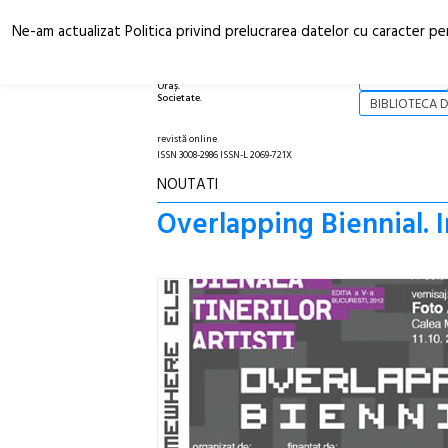
Ne-am actualizat Politica privind prelucrarea datelor cu caracter pe
Arhitectură.
NOI
Oraș.
Societate.
BIBLIOTECA D
revistă online
ISSN 3008-2986 ISSN-L 2069-721X
NOUTATI
Overlapping Biennial. I