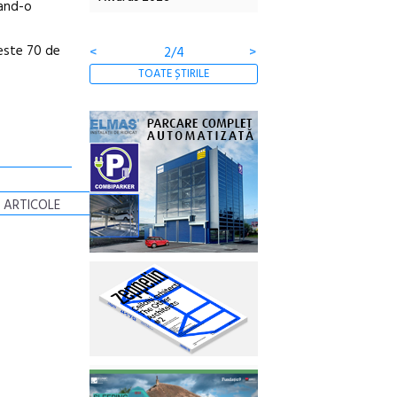
zand-o
Gramatica libertății
peste 70 de
<
2/4
>
TOATE ȘTIRILE
 ARTICOLE