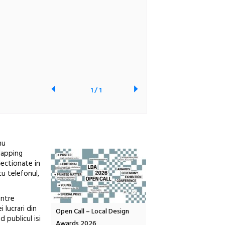
1
/
1
nu
rlapping
lectionate in
cu telefonul,
entre
 lucrari din
OELANDA – parc
Open Call – Local Design
Anuala de artă urbană
d publicul isi
co-creație
Awards 2026
Artown NOW #5: