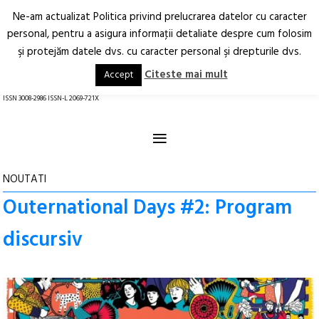
Ne-am actualizat Politica privind prelucrarea datelor cu caracter
Deschide
RO
EN
personal, pentru a asigura informaţii detaliate despre cum folosim
şi protejăm datele dvs. cu caracter personal şi drepturile dvs.
Arhitectură.
Oraș.
Societate.
Citeste mai mult
Accept
revistă online
ISSN 3008-2986 ISSN-L 2069-721X
≡
NOUTATI
Outernational Days #2: Program
discursiv