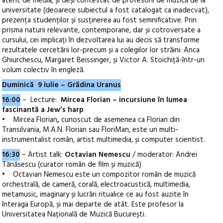
atent de media, și deși contestat de profesorii de muzică de la
universitate (deoarece subiectul a fost catalogat ca inadecvat),
prezența studenților și susținerea au fost semnificative. Prin
prisma naturii relevante, contemporane, dar și cotroversate a
cursului, cei implicați în dezvoltarea lui au decis să transforme
rezultatele cercetării lor-precum și a colegilor lor străini: Anca
Ghiurchescu, Margaret Beissinger, și Victor A. Stoichiță-într-un
volum colectiv în engleză.
Duminică 9 iulie – Grădina Uranus
16:00
–
Lecture:
Mircea Florian – incursiune în lumea
fascinantă a Jew’s harp
• Mircea Florian
,
cunoscut de asemenea ca Florian din
Transilvania, M.A.N. Florian sau FloriMan, este un multi-
instrumentalist român, artist multimedia, și computer scientist.
16:30
– Artist talk:
Octavian Nemescu
/ moderator: Andrei
Tănăsescu (curator român de film și muzică)
• Octavian Nemescu este un compozitor român de muzică
orchestrală, de cameră, corală, electroacustică, multimedia,
metamusic, imaginary și lucrări ritualice ce au fost auzite în
înteraga Europă, și mai departe de atât. Este profesor la
Universitatea Națională de Muzică București.