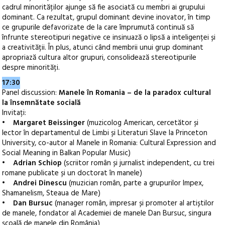
cadrul minorităților ajunge să fie asociată cu membri ai grupului
dominant. Ca rezultat, grupul dominant devine inovator, în timp
ce grupurile defavorizate de la care împrumută continuă să
înfrunte stereotipuri negative ce insinuază o lipsă a inteligenței și
a creativității. În plus, atunci când membrii unui grup dominant
apropriază cultura altor grupuri, consolidează stereotipurile
despre minorități.
17:30
Panel discussion:
Manele în Romania – de la paradox cultural
la însemnătate socială
Invitați:
•
Margaret Beissinger
(muzicolog American, cercetător și
lector în departamentul de Limbi și Literaturi Slave la Princeton
University, co-autor al Manele in Romania: Cultural Expression and
Social Meaning in Balkan Popular Music)
•
Adrian Schiop
(scriitor român și jurnalist independent, cu trei
romane publicate și un doctorat în manele)
•
Andrei Dinescu
(muzician român, parte a grupurilor Impex,
Shamanelism, Steaua de Mare)
•
Dan Bursuc
(manager român, impresar și promoter al artiștilor
de manele, fondator al Academiei de manele Dan Bursuc, singura
școală de manele din România)