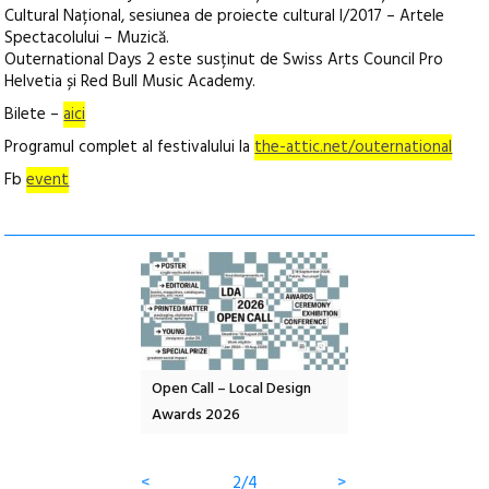
Cultural Național, sesiunea de proiecte cultural I/2017 – Artele
Spectacolului – Muzică.
Outernational Days 2 este susținut de Swiss Arts Council Pro
Helvetia și Red Bull Music Academy.
Bilete –
aici
Programul complet al festivalului la
the-attic.net/outernational
Fb
event
nd: POELANDA – parc
Open Call – Local Design
Anuala de artă urba
e și co-creație
Awards 2026
Artown NOW #5:
Gramatica libertății
<
2/4
>