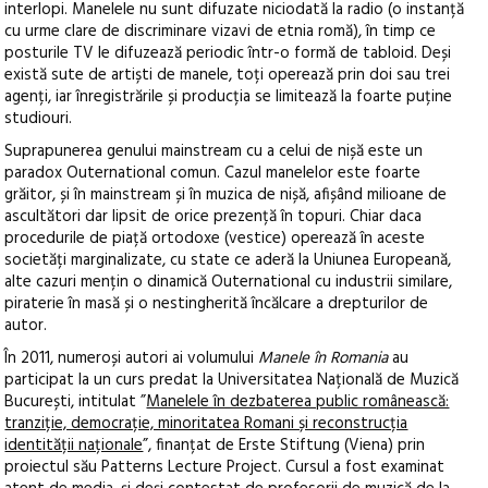
interlopi. Manelele nu sunt difuzate niciodată la radio (o instanță
cu urme clare de discriminare vizavi de etnia romă), în timp ce
posturile TV le difuzează periodic într-o formă de tabloid. Deși
există sute de artiști de manele, toți operează prin doi sau trei
agenți, iar înregistrările și producția se limitează la foarte puține
studiouri.
Suprapunerea genului mainstream cu a celui de nișă este un
paradox Outernational comun. Cazul manelelor este foarte
grăitor, și în mainstream și în muzica de nișă, afișând milioane de
ascultători dar lipsit de orice prezență în topuri. Chiar daca
procedurile de piață ortodoxe (vestice) operează în aceste
societăți marginalizate, cu state ce aderă la Uniunea Europeană,
alte cazuri mențin o dinamică Outernational cu industrii similare,
piraterie în masă și o nestingherită încălcare a drepturilor de
autor.
În 2011, numeroși autori ai volumului
Manele în Romania
au
participat la un curs predat la Universitatea Națională de Muzică
București, intitulat ”
Manelele în dezbaterea public românească:
tranziție, democrație, minoritatea Romani și reconstrucția
identității naționale
”, finanțat de Erste Stiftung (Viena) prin
proiectul său Patterns Lecture Project. Cursul a fost examinat