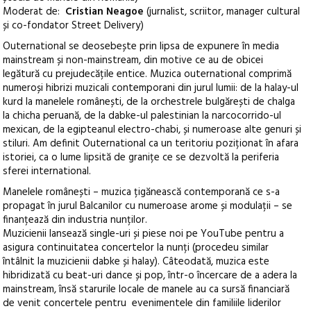
Moderat de:
Cristian Neagoe
(jurnalist, scriitor, manager cultural
și co-fondator Street Delivery)
Outernational se deosebește prin lipsa de expunere în media
mainstream și non-mainstream, din motive ce au de obicei
legătură cu prejudecățile entice. Muzica outernational comprimă
numeroși hibrizi muzicali contemporani din jurul lumii: de la halay-ul
kurd la manelele românești, de la orchestrele bulgărești de chalga
la chicha peruană, de la dabke-ul palestinian la narcocorrido-ul
mexican, de la egipteanul electro-chabi, și numeroase alte genuri și
stiluri. Am definit Outernational ca un teritoriu poziționat în afara
istoriei, ca o lume lipsită de granițe ce se dezvoltă la periferia
sferei international.
Manelele românești – muzica țigănească contemporană ce s-a
propagat în jurul Balcanilor cu numeroase arome și modulații – se
finanțează din industria nunților.
Muzicienii lansează single-uri și piese noi pe YouTube pentru a
asigura continuitatea concertelor la nunți (procedeu similar
întâlnit la muzicienii dabke și halay). Câteodată, muzica este
hibridizată cu beat-uri dance și pop, într-o încercare de a adera la
mainstream, însă starurile locale de manele au ca sursă financiară
de venit concertele pentru evenimentele din familiile liderilor