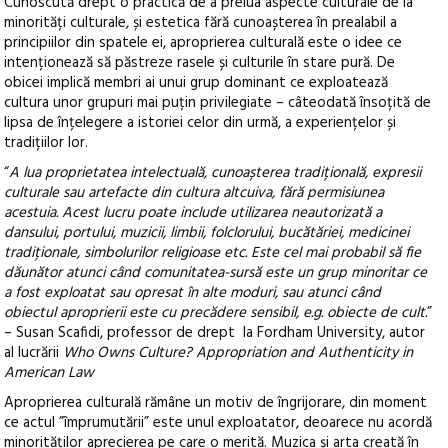
Cunoscută drept o practică de a prelua aspecte culturale de la
minorități culturale, și estetica fără cunoașterea în prealabil a
principiilor din spatele ei, aproprierea culturală este o idee ce
intenționează să păstreze rasele și culturile în stare pură. De
obicei implică membri ai unui grup dominant ce exploatează
cultura unor grupuri mai puțin privilegiate – câteodată însoțită de
lipsa de înțelegere a istoriei celor din urmă, a experiențelor și
tradițiilor lor.
“
A lua proprietatea intelectuală, cunoașterea tradițională, expresii
culturale sau artefacte din cultura altcuiva, fără permisiunea
acestuia. Acest lucru poate include utilizarea neautorizată a
dansului, portului, muzicii, limbii, folclorului, bucătăriei, medicinei
tradiționale, simbolurilor religioase etc. Este cel mai probabil să fie
dăunător atunci când comunitatea-sursă este un grup minoritar ce
a fost exploatat sau opresat în alte moduri, sau atunci când
obiectul aproprierii este cu precădere sensibil, e.g. obiecte de cult.
”
– Susan Scafidi, professor de drept la Fordham University, autor
al lucrării
Who Owns Culture? Appropriation and Authenticity in
American Law
Aproprierea culturală rămâne un motiv de îngrijorare, din moment
ce actul ”împrumutării” este unul exploatator, deoarece nu acordă
minorităților aprecierea pe care o merită. Muzica și arta creată în