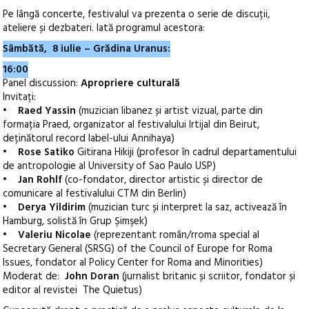
Pe lângă concerte, festivalul va prezenta o serie de discuții,
ateliere și dezbateri. Iată programul acestora:
Sâmbătă, 8 iulie – Grădina Uranus:
16:00
Panel discussion:
Apropriere culturală
Invitați:
•
Raed Yassin
(muzician libanez și artist vizual, parte din
formația Praed, organizator al festivalului Irtijal din Beirut,
deținătorul record label-ului Annihaya)
•
Rose Satiko
Gitirana Hikiji (profesor în cadrul departamentului
de antropologie al University of Sao Paulo USP)
•
Jan Rohlf
(co-fondator, director artistic și director de
comunicare al festivalului CTM din Berlin)
•
Derya Yildirim
(muzician turc și interpret la saz, activează în
Hamburg, solistă în Grup Şimşek)
•
Valeriu Nicolae
(reprezentant român/rroma special al
Secretary General (SRSG) of the Council of Europe for Roma
Issues, fondator al Policy Center for Roma and Minorities)
Moderat de:
John Doran
(jurnalist britanic și scriitor, fondator și
editor al revistei The Quietus)