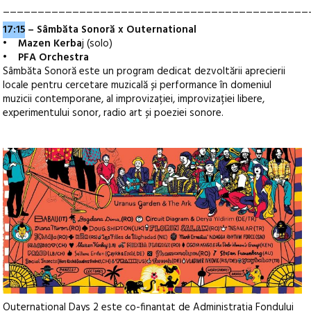
____________________________________________
17:15
– Sâmbăta Sonoră x Outernational
•
Mazen Kerba
j (solo)
•
PFA Orchestra
Sâmbăta Sonoră este un program dedicat dezvoltării aprecierii
locale pentru cercetare muzicală și performance în domeniul
muzicii contemporane, al improvizației, improvizației libere,
experimentului sonor, radio art și poeziei sonore.
Outernational Days 2 este co-finanțat de Administrația Fondului