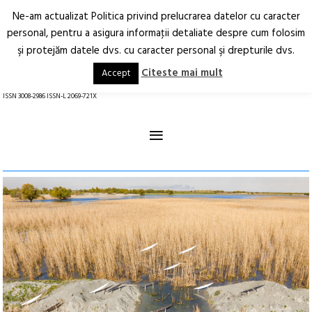
Ne-am actualizat Politica privind prelucrarea datelor cu caracter
Deschide
RO
EN
personal, pentru a asigura informaţii detaliate despre cum folosim
şi protejăm datele dvs. cu caracter personal şi drepturile dvs.
Arhitectură.
Oraș.
Societate.
Citeste mai mult
Accept
revistă online
ISSN 3008-2986 ISSN-L 2069-721X
≡