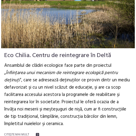
Eco Chilia. Centru de reintegrare în Deltă
Ansamblul de clădiri ecologice face parte din proiectul
„
Înfiinţarea unui mecanism de reintegrare ecologică pentru
deţinuţi
”, care se adresează deţinuţilor ce provin dintr un mediu
defavorizat şi cu un nivel scăzut de educaţie, şi are ca scop
facilitarea accesului acestora la programele de reabilitare şi
reintegrarea lor în societate. Proiectul le oferă ocazia de a
învăţa noi meserii şi meşteşuguri de nişă, cum ar fi construcţiile
de tip tradiţional, tâmplărie, construcţia bărcilor din lemn,
împletitul nuielelor şi ceramica.
CITEŞTE MAI MULT