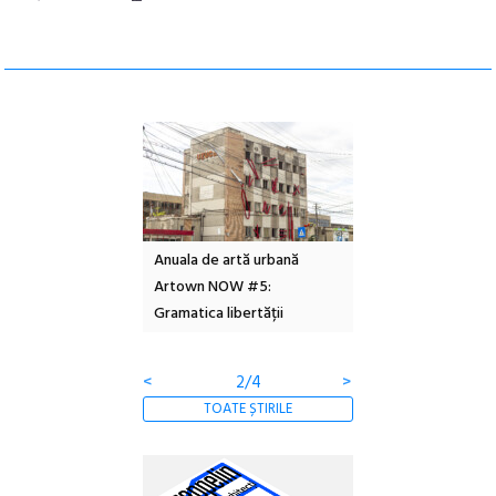
l – Local Design
Anuala de artă urbană
Festivalul Cinemas
 2026
Artown NOW #5:
revine la Eforie Sud 
Gramatica libertății
ediție
<
2/4
>
TOATE ȘTIRILE