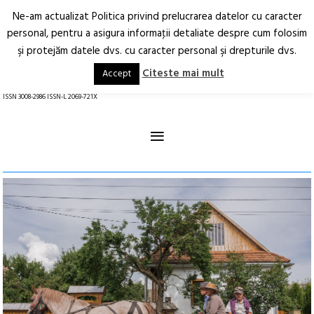
Ne-am actualizat Politica privind prelucrarea datelor cu caracter
Deschide
RO
EN
personal, pentru a asigura informaţii detaliate despre cum folosim
şi protejăm datele dvs. cu caracter personal şi drepturile dvs.
Arhitectură.
Oraș.
Societate.
Citeste mai mult
Accept
revistă online
ISSN 3008-2986 ISSN-L 2069-721X
≡