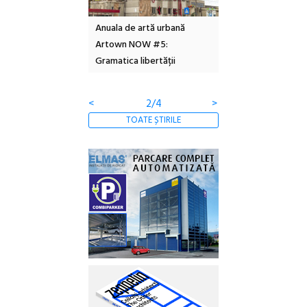
l – Local Design
Anuala de artă urbană
Festivalul Cinemas
 2026
Artown NOW #5:
revine la Eforie Sud 
Gramatica libertății
ediție
<
2/4
>
TOATE ȘTIRILE