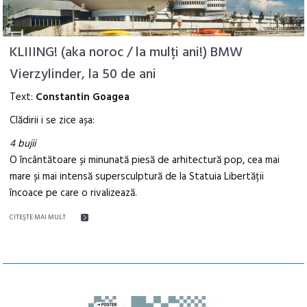
KLIIING! (aka noroc / la mulți ani!) BMW
Vierzylinder, la 50 de ani
Text:
Constantin Goagea
Clădirii i se zice așa:
4 bujii
O încântătoare și minunată piesă de arhitectură pop, cea mai
mare și mai intensă supersculptură de la Statuia Libertății
încoace pe care o rivalizează.
CITEŞTE MAI MULT