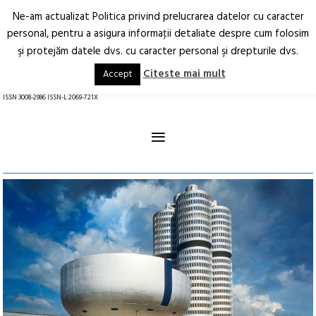
Ne-am actualizat Politica privind prelucrarea datelor cu caracter
Deschide
RO
EN
personal, pentru a asigura informaţii detaliate despre cum folosim
şi protejăm datele dvs. cu caracter personal şi drepturile dvs.
Arhitectură.
Oraș.
Societate.
Citeste mai mult
Accept
revistă online
ISSN 3008-2986 ISSN-L 2069-721X
≡