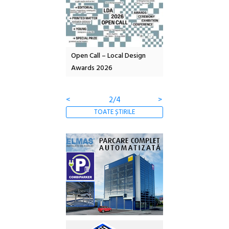
nd: POELANDA – parc
Open Call – Local Design
Anuala de artă urba
e și co-creație
Awards 2026
Artown NOW #5:
Gramatica libertății
<
2/4
>
TOATE ȘTIRILE