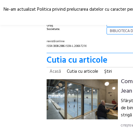
Ne-am actualizat Politica privind prelucrarea datelor cu caracter pe
Arhitectură.
NOI
Oraș.
Societate.
BIBLIOTECA D
revistă online
ISSN 3008-2986 ISSN-L 2069-721X
Cutia cu articole
Acasă
Cutia cu articole
Ştiri
Comp
Jean
Sfârși
de bin
strigă
CITEŞTE 