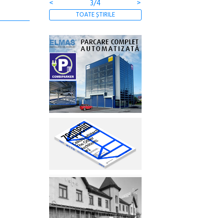
<
3/4
>
TOATE ȘTIRILE