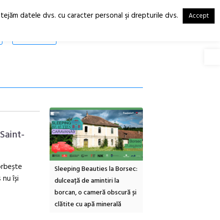
otejăm datele dvs. cu caracter personal şi drepturile dvs.
Accept
RO
EN
SHOP
Deschide
Saint-
orbește
inemascop
Sleeping Beauties la Borsec:
Festivalul Strada
nu își
rie Sud cu a IX-a
dulceață de amintiri la
Armenească #10: concer
borcan, o cameră obscură și
ateliere și întâlniri în Gr
clătite cu apă minerală
Botanică