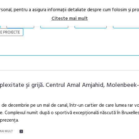
rsonal, pentru a asigura informaţii detaliate despre cum folosim şi pr
Citeste mai mult
ARTICOLE
STIRI
REVISTA PRINT
CONTACT
E PROIECTE
lexitate și grijă. Centrul Amal Amjahid, Molenbeek-
t de decembrie pe un mal de canal, într-un cartier de care lumea rar v
Festivalul C
e. Complexul numit după o sportivă excepțională născută în Bruxelles 
revine la Efo
 prezența.
ediție
MAI MULT