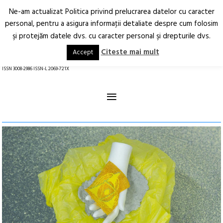
Ne-am actualizat Politica privind prelucrarea datelor cu caracter
Deschide
RO
EN
personal, pentru a asigura informaţii detaliate despre cum folosim
şi protejăm datele dvs. cu caracter personal şi drepturile dvs.
Arhitectură.
Oraș.
Societate.
Citeste mai mult
Accept
revistă online
ISSN 3008-2986 ISSN-L 2069-721X
≡