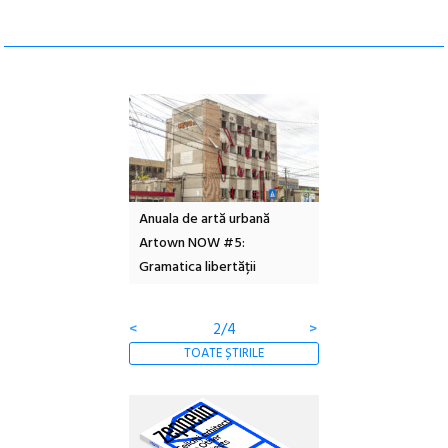
l – Local Design
Anuala de artă urbană
Festivalul Cinemas
 2026
Artown NOW #5:
revine la Eforie Sud 
Gramatica libertății
ediție
<
2/4
>
TOATE ȘTIRILE