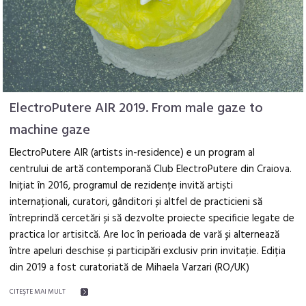
ElectroPutere AIR 2019. From male gaze to
machine gaze
ElectroPutere AIR (artists in-residence) e un program al
centrului de artă contemporană Club ElectroPutere din Craiova.
Inițiat în 2016, programul de rezidențe invită artiști
internaționali, curatori, gânditori și altfel de practicieni să
întreprindă cercetări și să dezvolte proiecte specificie legate de
practica lor artisitcă. Are loc în perioada de vară și alternează
între apeluri deschise și participări exclusiv prin invitație. Ediția
din 2019 a fost curatoriată de Mihaela Varzari (RO/UK)
CITEŞTE MAI MULT