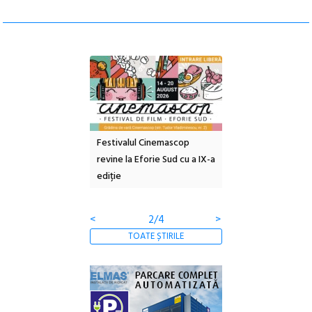
e artă urbană
Festivalul Cinemascop
Sleeping Beauties l
 NOW #5:
revine la Eforie Sud cu a IX-a
dulceață de amintiri
a libertății
ediție
borcan, o cameră ob
clătite cu apă miner
<
2/4
>
TOATE ȘTIRILE