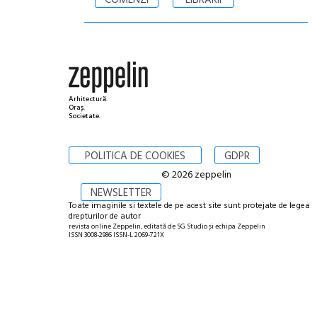
Arhitectură.
Oraș.
Societate.
POLITICA DE COOKIES
GDPR
© 2026 zeppelin
NEWSLETTER
Toate imaginile si textele de pe acest site sunt protejate de legea
drepturilor de autor
revista online Zeppelin, editată de SG Studio și echipa Zeppelin
ISSN 3008-2986 ISSN-L 2069-721X