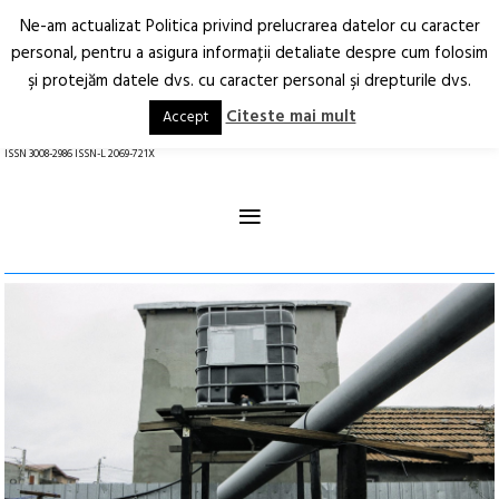
Ne-am actualizat Politica privind prelucrarea datelor cu caracter
Deschide
RO
EN
personal, pentru a asigura informaţii detaliate despre cum folosim
şi protejăm datele dvs. cu caracter personal şi drepturile dvs.
Arhitectură.
Oraș.
Societate.
Citeste mai mult
Accept
revistă online
ISSN 3008-2986 ISSN-L 2069-721X
≡