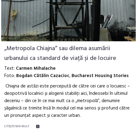
„Metropola Chiajna” sau dilema asumării
urbanului ca standard de viață și de locuire
Text:
Carmen Mihalache
Foto:
Bogdan Cătălin Cazacioc
,
Bucharest Housing Stories
Chiajna de astăzi este percepută de către cei care o locuiesc –
deopotrivă localnici și alogenii stabiliți aici, îndeosebi în ultimul
deceniu – din ce în ce mai mult ca o „metropolă”, denumire
șăgalnică ce trimite însă în modul cel mai serios și profund către
un pronunțat aspect și caracter urban.
CITEŞTE MAI MULT