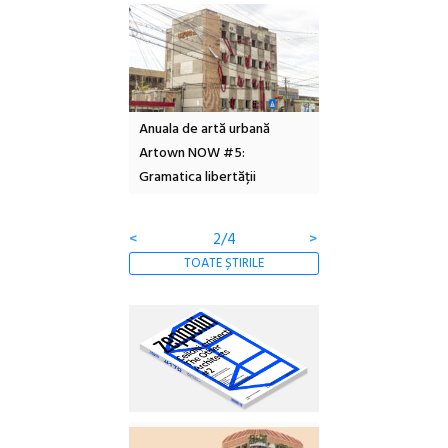
l – Local Design
Anuala de artă urbană
Festivalul Cinemas
 2026
Artown NOW #5:
revine la Eforie Sud 
Gramatica libertății
ediție
<
2/4
>
TOATE ȘTIRILE