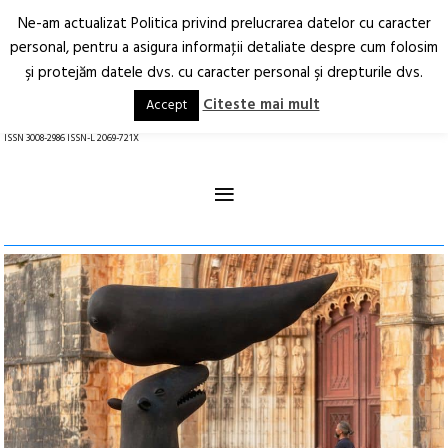
Ne-am actualizat Politica privind prelucrarea datelor cu caracter
Deschide
RO
EN
personal, pentru a asigura informaţii detaliate despre cum folosim
şi protejăm datele dvs. cu caracter personal şi drepturile dvs.
Arhitectură.
Oraș.
Societate.
Citeste mai mult
Accept
revistă online
ISSN 3008-2986 ISSN-L 2069-721X
≡