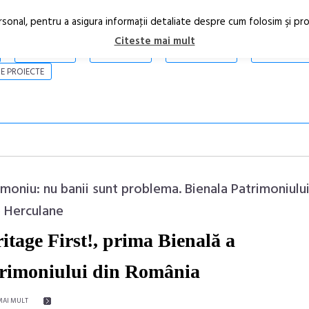
rsonal, pentru a asigura informaţii detaliate despre cum folosim şi pr
Citeste mai mult
ARTICOLE
STIRI
REVISTA PRINT
CONTACT
E PROIECTE
imoniu: nu banii sunt problema. Bienala Patrimoniului
e Herculane
itage First!, prima Bienală a
În curând: P
de poezie și 
rimoniului din România
MAI MULT