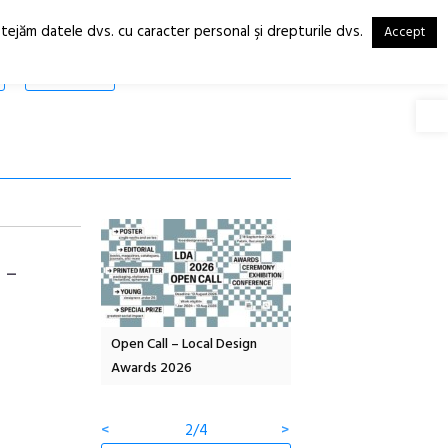
otejăm datele dvs. cu caracter personal şi drepturile dvs.
Accept
RO
EN
SHOP
Deschide
 –
OELANDA – parc
Open Call – Local Design
Anuala de artă urbană
co-creație
Awards 2026
Artown NOW #5:
Gramatica libertății
<
2/4
>