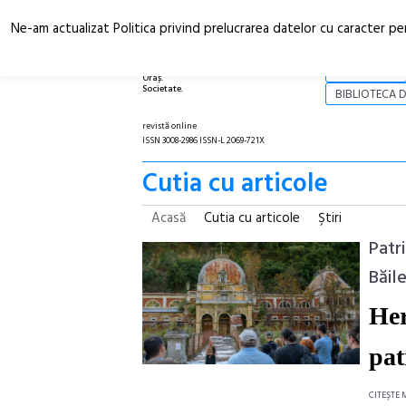
Ne-am actualizat Politica privind prelucrarea datelor cu caracter pe
Arhitectură.
NOI
Oraș.
Societate.
BIBLIOTECA D
revistă online
ISSN 3008-2986 ISSN-L 2069-721X
Cutia cu articole
Acasă
Cutia cu articole
Ştiri
Patr
Băil
Her
pat
CITEŞTE 