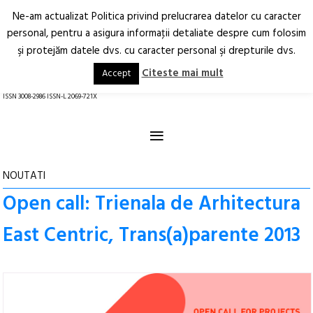
Ne-am actualizat Politica privind prelucrarea datelor cu caracter
Deschide
RO
EN
personal, pentru a asigura informaţii detaliate despre cum folosim
şi protejăm datele dvs. cu caracter personal şi drepturile dvs.
Arhitectură.
Oraș.
Societate.
Citeste mai mult
Accept
revistă online
ISSN 3008-2986 ISSN-L 2069-721X
≡
NOUTATI
Open call: Trienala de Arhitectura
East Centric, Trans(a)parente 2013