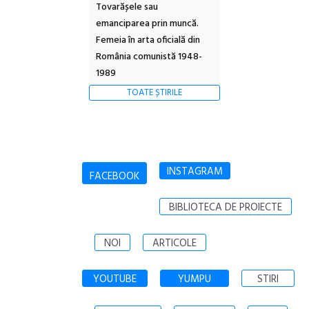
Tovarășele sau
emanciparea prin muncă.
Femeia în arta oficială din
România comunistă 1948-
1989
TOATE ȘTIRILE
INSTAGRAM
FACEBOOK
BIBLIOTECA DE PROIECTE
NOI
ARTICOLE
YOUTUBE
YUMPU
STIRI