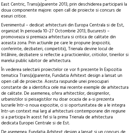
East Centric, Trans(a)parente 2013, prin deschiderea participarii la
doua componente majore: open call de proiecte si concurs de
eseuri critice.
Evenimentul – dedicat arhitecturii din Europa Centrala si de Est,
organizat în perioada 10-27 Octombrie 2013, Bucuresti –
promoveaza si premiaza arhitectura si critica de calitate din
aceasta zona. Prin actiunile pe care le propune (expozitii,
conferinte, dezbateri, competitii), Trienala devine locul de
întâlnire, dezbatere si reflectie a practicienilor, criticilor, tinerilor si
marelui public iubitor de arhitectura.
În vederea selectarii proiectelor ce vor fi prezente în Expozitia
tematica Trans(a)parente, Fundatia Arhitext design a lansat un
open call de proiecte. Acesta raspunde unei preocupari
constante de a identifica cele mai recente exemple de arhitectura
de calitate. De asemenea, ofera arhitectilor, designerilor,
urbanistilor si peisagistilor nu doar ocazia de a-si prezenta
lucrarile într-o noua expozitie, ci si oportunitatea de a le integra
într-un context mai larg al arhitecturii contemporane din regiune
si a participa în acest fel si la prima Trienala de arhitectura
dedicata Europei Centrale si de Est.
De asemenea, Fundatia Arhitext design a lansat si un concurs de