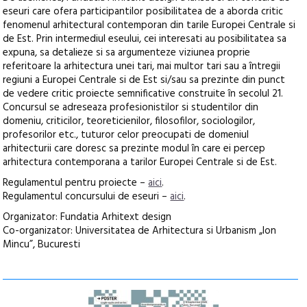
eseuri care ofera participantilor posibilitatea de a aborda critic
fenomenul arhitectural contemporan din tarile Europei Centrale si
de Est. Prin intermediul eseului, cei interesati au posibilitatea sa
expuna, sa detalieze si sa argumenteze viziunea proprie
referitoare la arhitectura unei tari, mai multor tari sau a întregii
regiuni a Europei Centrale si de Est si/sau sa prezinte din punct
de vedere critic proiecte semnificative construite în secolul 21.
Concursul se adreseaza profesionistilor si studentilor din
domeniu, criticilor, teoreticienilor, filosofilor, sociologilor,
profesorilor etc., tuturor celor preocupati de domeniul
arhitecturii care doresc sa prezinte modul în care ei percep
arhitectura contemporana a tarilor Europei Centrale si de Est.
Regulamentul pentru proiecte –
aici
.
Regulamentul concursului de eseuri –
aici
.
Organizator: Fundatia Arhitext design
Co-organizator: Universitatea de Arhitectura si Urbanism „Ion
Mincu”, Bucuresti