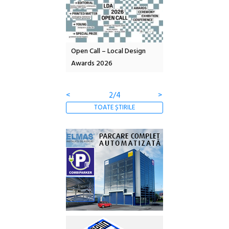
nd: POELANDA – parc
Open Call – Local Design
Anuala de artă urba
e și co-creație
Awards 2026
Artown NOW #5:
Gramatica libertății
<
2/4
>
TOATE ȘTIRILE