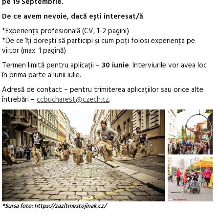
pe 19 Septembrie.
De ce avem nevoie, dacă ești interesat/ă
:
*Experiența profesională (CV, 1-2 pagini)
*De ce îți dorești să participi și cum poți folosi experiența pe
viitor (max. 1 pagină)
Termen limită pentru aplicații –
30 iunie
. Interviurile vor avea loc
în prima parte a lunii iulie.
Adresă de contact – pentru trimiterea aplicațiilor sau orice alte
întrebări –
ccbucharest@czech.cz
.
+7
*Sursa foto: https://zazitmestojinak.cz/