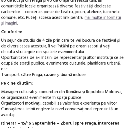
80 de locații din Praga și 40 de orașe din restul țării, iar
comunitățile locale organizează diverse festivități dedicate
cartierelor – concerte, piese de teatru, jocuri, ateliere, banchete
comune, etc. Puteți accesa acest link pentru
mai multe informații
și imagini
.
Ce oferim:
Un sejur de studiu de 4 zile prin care te vei bucura de festival și
de diversitatea acestuia, îi vei întâlni pe organizatori și veți
discuta strategiile din spatele evenimentului
Oportunitatea de a-i întâlni pe reprezentanții altor instituții ce se
ocupă de spații publice, evenimente culturale, planificare urbană,
etc.
Transport către Praga, cazare și diurnă incluse
Pe cine căutăm:
Manageri culturali și comunitari din România și Republica Moldova,
ce organizează evenimente în spații publice
Organizatori motivați, capabili să valorifice experiența pe viitor
Cunoașterea limbii engleze la nivel conversațional reprezintă un
avantaj
Itinerar – 15/16 Septembrie – Zborul spre Praga. Întorcerea