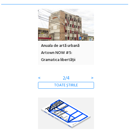
l – Local Design
Anuala de artă urbană
Festivalul Cinemas
 2026
Artown NOW #5:
revine la Eforie Sud 
Gramatica libertății
ediție
<
2/4
>
TOATE ȘTIRILE