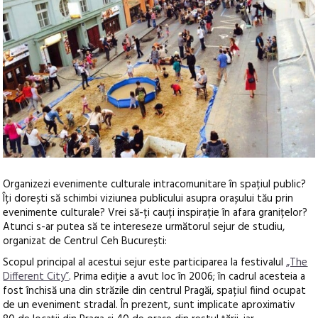
Organizezi evenimente culturale intracomunitare în spațiul public?
Îți dorești să schimbi viziunea publicului asupra orașului tău prin
evenimente culturale? Vrei să-ți cauți inspirație în afara granițelor?
Atunci s-ar putea să te intereseze următorul sejur de studiu,
organizat de Centrul Ceh București:
Scopul principal al acestui sejur este participarea la festivalul
„The
Different City”
. Prima ediție a avut loc în 2006; în cadrul acesteia a
fost închisă una din străzile din centrul Pragăi, spațiul fiind ocupat
de un eveniment stradal. În prezent, sunt implicate aproximativ