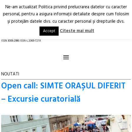
Ne-am actualizat Politica privind prelucrarea datelor cu caracter
Deschide
RO
EN
personal, pentru a asigura informaţii detaliate despre cum folosim
şi protejăm datele dvs. cu caracter personal şi drepturile dvs.
Arhitectură.
Oraș.
Societate.
Citeste mai mult
Accept
revistă online
ISSN 3008-2986 ISSN-L 2069-721X
≡
NOUTATI
Open call: SIMTE ORAȘUL DIFERIT
– Excursie curatorială