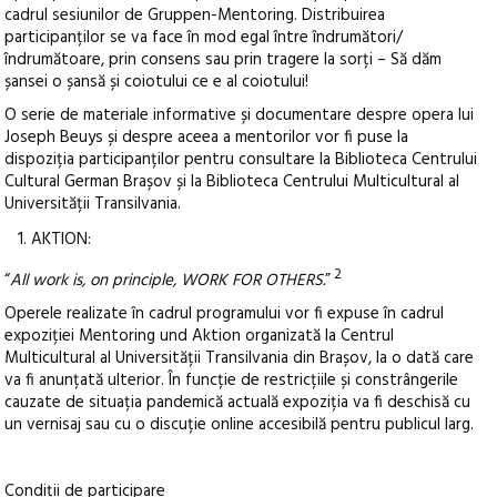
cadrul sesiunilor de Gruppen-Mentoring. Distribuirea
participanților se va face în mod egal între îndrumători/
îndrumătoare, prin consens sau prin tragere la sorți – Să dăm
șansei o șansă și coiotului ce e al coiotului!
O serie de materiale informative și documentare despre opera lui
Joseph Beuys și despre aceea a mentorilor vor fi puse la
dispoziția participanților pentru consultare la Biblioteca Centrului
Cultural German Brașov și la Biblioteca Centrului Multicultural al
Universității Transilvania.
AKTION:
2
“
All work is, on principle, WORK FOR OTHERS.
”
Operele realizate în cadrul programului vor fi expuse în cadrul
expoziției Mentoring und Aktion organizată la Centrul
Multicultural al Universității Transilvania din Brașov, la o dată care
va fi anunțată ulterior. În funcție de restricțiile și constrângerile
cauzate de situația pandemică actuală expoziția va fi deschisă cu
un vernisaj sau cu o discuție online accesibilă pentru publicul larg.
Condiții de participare