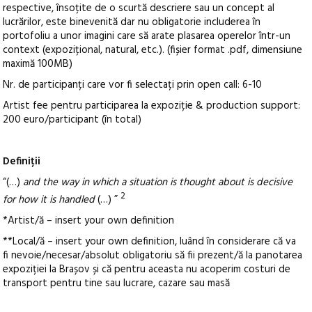
respective, însoțite de o scurtă descriere sau un concept al
lucrărilor, este binevenită dar nu obligatorie includerea în
portofoliu a unor imagini care să arate plasarea operelor într-un
context (expozițional, natural, etc.). (fișier format .pdf, dimensiune
maximă 100MB)
Nr. de participanți care vor fi selectați prin open call: 6-10
Artist fee pentru participarea la expoziție & production support:
200 euro/participant (în total)
Definiții
“(…)
and the way in which a situation is thought about is decisive
2
for how it is handled
(…) ”
*Artist/ă – insert your own definition
**Local/ă – insert your own definition, luând în considerare că va
fi nevoie/necesar/absolut obligatoriu să fii prezent/ă la panotarea
expoziției la Brașov și că pentru aceasta nu acoperim costuri de
transport pentru tine sau lucrare, cazare sau masă