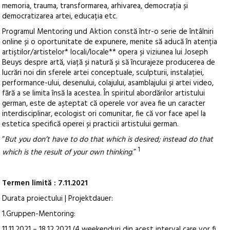
memoria, trauma, transformarea, arhivarea, democrația și
democratizarea artei, educația etc.
Programul Mentoring und Aktion constă într-o serie de întâlniri
online și o oportunitate de expunere, menite să aducă în atenția
artiștilor/artistelor* locali/locale** opera și viziunea lui Joseph
Beuys despre artă, viață și natură și să încurajeze producerea de
lucrări noi din sferele artei conceptuale, sculpturii, instalației,
performance-ului, desenului, colajului, asamblajului și artei video,
fără a se limita însă la acestea. În spiritul abordărilor artistului
german, este de așteptat că operele vor avea fie un caracter
interdisciplinar, ecologist ori comunitar, fie că vor face apel la
estetica specifică operei și practicii artistului german.
“
But you don’t have to do that which is desired; instead do that
1
which is the result of your own thinking
.”
Termen limită : 7.11.2021
Durata proiectului | Projektdauer:
1.Gruppen-Mentoring:
11.11.2021 – 18.12.2021 (4 weekenduri din acest interval care vor fi