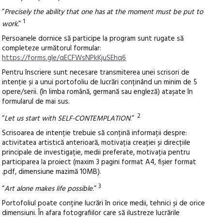
“
Precisely the ability that one has at the moment must be put to
1
work.
”
Persoanele dornice să participe la program sunt rugate să
completeze următorul formular:
https://forms.gle/qECFWsNPkKjuSEhq6
Pentru înscriere sunt necesare transmiterea unei scrisori de
intenție și a unui portofoliu de lucrări conținând un minim de 5
opere/serii. (în limba română, germană sau engleză) atașate în
formularul de mai sus.
2
“
Let us start with SELF-CONTEMPLATION
.”
Scrisoarea de intenție trebuie să conțină informații despre:
activitatea artistică anterioară, motivația creației și direcțiile
principale de investigație, medii preferate, motivația pentru
participarea la proiect (maxim 3 pagini format A4, fișier format
.pdf, dimensiune mazimă 10MB).
3
“
Art alone makes life possible
.”
Portofoliul poate conține lucrări în orice medii, tehnici și de orice
dimensiuni. În afara fotografiilor care să ilustreze lucrările