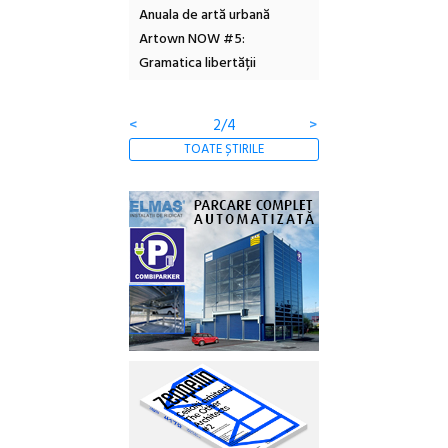
Anuala de artă urbană
Festivalul Cinemascop
Slee
Artown NOW #5:
revine la Eforie Sud cu a IX-a
dulc
Gramatica libertății
ediție
borc
clăt
<
3/4
>
TOATE ȘTIRILE