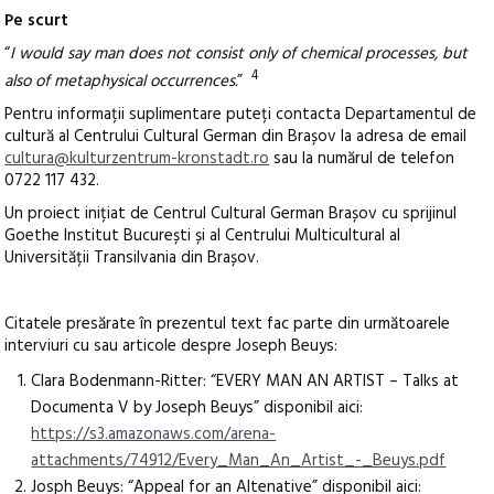
Pe scurt
“
I would say man does not consist only of chemical processes, but
4
also of metaphysical occurrences.
”
Pentru informații suplimentare puteți contacta Departamentul de
cultură al Centrului Cultural German din Brașov la adresa de email
cultura@kulturzentrum-kronstadt.ro
sau la numărul de telefon
0722 117 432.
Un proiect inițiat de Centrul Cultural German Brașov cu sprijinul
Goethe Institut București și al Centrului Multicultural al
Universității Transilvania din Brașov.
Citatele presărate în prezentul text fac parte din următoarele
interviuri cu sau articole despre Joseph Beuys:
Clara Bodenmann-Ritter: “EVERY MAN AN ARTIST – Talks at
Documenta V by Joseph Beuys” disponibil aici:
https://s3.amazonaws.com/arena-
attachments/74912/Every_Man_An_Artist_-_Beuys.pdf
Josph Beuys: “Appeal for an Altenative” disponibil aici: