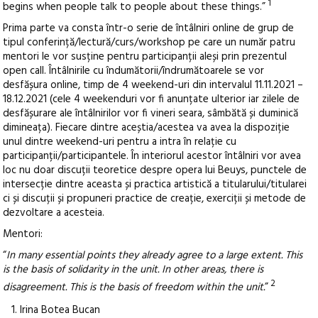
1
begins when people talk to people about these things.”
Prima parte va consta într-o serie de întâlniri online de grup de
tipul conferință/lectură/curs/workshop pe care un număr patru
mentori le vor susține pentru participanții aleși prin prezentul
open call. Întâlnirile cu îndumătorii/îndrumătoarele se vor
desfășura online, timp de 4 weekend-uri din intervalul 11.11.2021 –
18.12.2021 (cele 4 weekenduri vor fi anunțate ulterior iar zilele de
desfășurare ale întâlnirilor vor fi vineri seara, sâmbătă și duminică
dimineața). Fiecare dintre aceștia/acestea va avea la dispoziție
unul dintre weekend-uri pentru a intra în relație cu
participanții/participantele. În interiorul acestor întâlniri vor avea
loc nu doar discuții teoretice despre opera lui Beuys, punctele de
intersecție dintre aceasta și practica artistică a titularului/titularei
ci și discuții și propuneri practice de creație, exerciții și metode de
dezvoltare a acesteia.
Mentori:
“
In many essential points they already agree to a large extent. This
is the basis of solidarity in the unit. In other areas, there is
2
disagreement. This is the basis of freedom within the unit.
”
Irina Botea Bucan