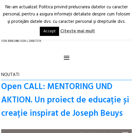
Ne-am actualizat Politica privind prelucrarea datelor cu caracter
Deschide
RO
EN
personal, pentru a asigura informaţii detaliate despre cum folosim
şi protejăm datele dvs. cu caracter personal şi drepturile dvs.
Arhitectură.
Oraș.
Societate.
Citeste mai mult
Accept
revistă online
ISSN 3008-2986 ISSN-L 2069-721X
≡
NOUTATI
Open CALL: MENTORING UND
AKTION. Un proiect de educație și
creație inspirat de Joseph Beuys