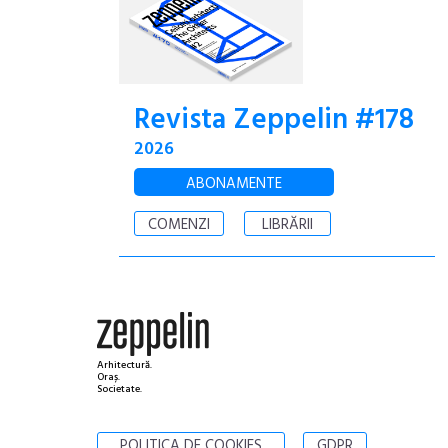
Revista Zeppelin #178
2026
ABONAMENTE
COMENZI
LIBRĂRII
Arhitectură.
Oraș.
Societate.
POLITICA DE COOKIES
GDPR