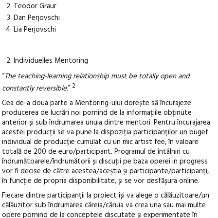
Teodor Graur
Dan Perjovschi
Lia Perjovschi
Individuelles Mentoring
“
The teaching-learning relationship must be totally open and
2
constantly reversible.
”
Cea de-a doua parte a Mentoring-ului dorește să încurajeze
producerea de lucrări noi pornind de la informațiile obținute
anterior și sub îndrumarea unuia dintre mentori. Pentru încurajarea
acestei producții se va pune la dispoziția participanților un buget
individual de producție cumulat cu un mic artist fee, în valoare
totală de 200 de euro/participant. Programul de întâlniri cu
îndrumătoarele/îndrumătorii și discuții pe baza operei in progress
vor fi decise de către acestea/aceștia și participante/participanți,
în funcție de propria disponibilitate, și se vor desfășura online.
Fiecare dintre participanții la proiect își va alege o călăuzitoare/un
călăuzitor sub îndrumarea căreia/căruia va crea una sau mai multe
opere pornind de la conceptele discutate și experimentate în