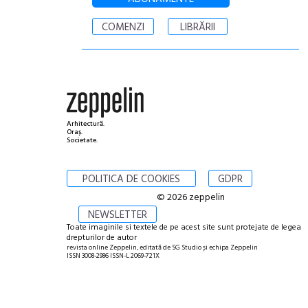
COMENZI
LIBRĂRII
Arhitectură.
Oraș.
Societate.
POLITICA DE COOKIES
GDPR
© 2026 zeppelin
NEWSLETTER
Toate imaginile si textele de pe acest site sunt protejate de legea
drepturilor de autor
revista online Zeppelin, editată de SG Studio și echipa Zeppelin
ISSN 3008-2986 ISSN-L 2069-721X