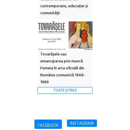
contemporane, educației și
comunității
Tovarășele sau
emanciparea prin muncă.
Femeia în arta oficială din
România comunistă 1948-
1989
TOATE ȘTIRILE
INSTAGRAM
FACEBOOK