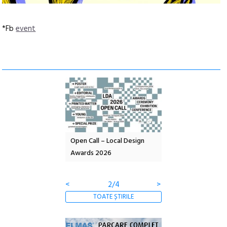
*Fb
event
nd: POELANDA – parc
Open Call – Local Design
Anuala de artă urba
e și co-creație
Awards 2026
Artown NOW #5:
Gramatica libertății
<
2/4
>
TOATE ȘTIRILE