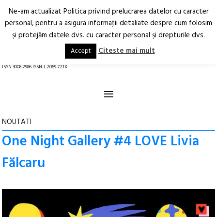
Ne-am actualizat Politica privind prelucrarea datelor cu caracter
Deschide
RO
EN
personal, pentru a asigura informaţii detaliate despre cum folosim
şi protejăm datele dvs. cu caracter personal şi drepturile dvs.
Arhitectură.
Oraș.
Societate.
Citeste mai mult
Accept
revistă online
ISSN 3008-2986 ISSN-L 2069-721X
≡
NOUTATI
One Night Gallery #4 LOVE Livia
Fălcaru