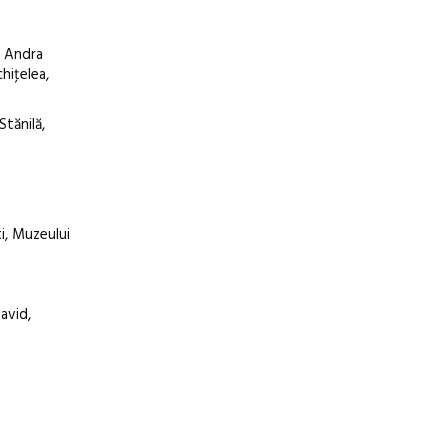
, Andra
hiţelea,
tănilă,
i, Muzeului
avid,