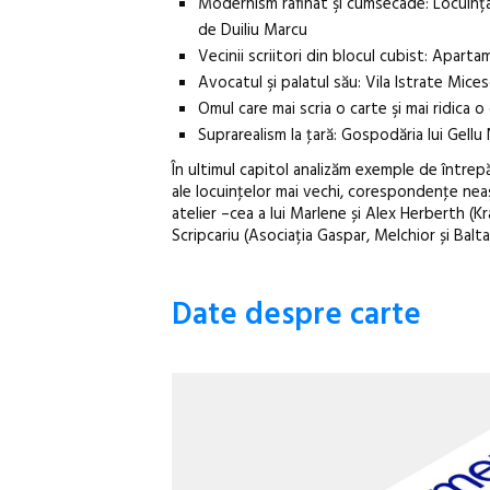
Modernism rafinat şi cumsecade: Locuința-
de Duiliu Marcu
Vecinii scriitori din blocul cubist: Aparta
Avocatul şi palatul său: Vila Istrate Mi
Omul care mai scria o carte şi mai ridica 
Suprarealism la ţară: Gospodăria lui Gell
În ultimul capitol analizăm exemple de întrep
ale locuinţelor mai vechi, corespondenţe nea
atelier –cea a lui Marlene și Alex Herberth (Kr
Scripcariu (Asociația Gaspar, Melchior și Balt
Date despre carte