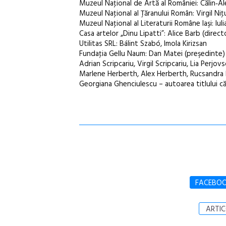
Muzeul Naţional de Artă al României: Călin‑Ale
Muzeul Naţional al Ţăranului Român: Virgil Niţ
Muzeul Naţional al Literaturii Române Iaşi: Iu
Casa artelor „Dinu Lipatti”: Alice Barb (direct
Utilitas SRL: Bálint Szabó, Imola Kirizsan
Fundaţia Gellu Naum: Dan Matei (preşedinte)
Adrian Scripcariu, Virgil Scripcariu, Lia Perjov
Marlene Herberth, Alex Herberth, Rucsandra 
Georgiana Ghenciulescu – autoarea titlului căr
FACEBO
ARTIC