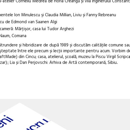
atelier Corneliu Medrea de Horia Creangă și vila inginerului Constanti
mentele Ion Minulescu şi Claudia Millian, Liviu şi Fanny Rebreanu
cescu de Edmond van Saanen Algi
o cameră: Mărţişor, casa lui Tudor Arghezi
u Naum, Comana
ătrundere şi hibridizare de după 1989 şi discutăm calităţile comune sau
şteptate între ele precum şi lecţii importante pentru acum. Vorbim 
aftMade) din Cincu; casa, atelierul, școală, muzeu la Piscu Virgil Scripca
azar):; Lia și Dan Perjovschi: Arhiva de Artă contemporană, Sibiu
.