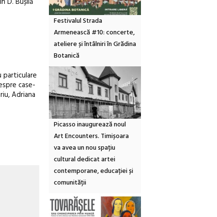
n D. Bușilă
Festivalul Strada
Armenească #10: concerte,
ateliere și întâlniri în Grădina
Botanică
 particulare
despre case-
riu, Adriana
Picasso inaugurează noul
Art Encounters. Timișoara
va avea un nou spațiu
cultural dedicat artei
contemporane, educației și
comunității