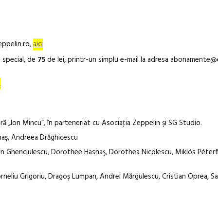
eppelin.ro,
aici
 special, de
75
de lei, printr-un simplu e-mail la adresa abonamente@
i
ră „Ion Mincu”, în parteneriat cu Asociaţia Zeppelin şi SG Studio.
naş, Andreea Drăghicescu
n Ghenciulescu, Dorothee Hasnaş, Dorothea Nicolescu, Miklós Péterffy
orneliu Grigoriu, Dragoş Lumpan, Andrei Mărgulescu, Cristian Oprea, S