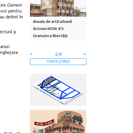
rtea
Oameni
ăpost pentru
au definit în
Local Design
Anuala de artă urbană
Festivalul Cinemascop
6
Artown NOW #5:
revine la Eforie Sud cu a
ectură şi
Gramatica libertății
ediție
lanuri
 îngheţate
<
2/4
>
TOATE ȘTIRILE