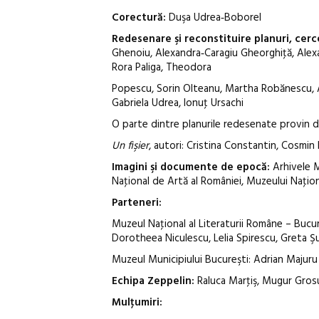
Corectură:
Duşa Udrea‑Boborel
Redesenare şi reconstituire planuri, cerc
Ghenoiu, Alexandra‑Caragiu Gheorghiţă, Alexa
Rora Paliga, Theodora
Popescu, Sorin Olteanu, Martha Robănescu, An
Gabriela Udrea, Ionuţ Ursachi
O parte dintre planurile redesenate provin 
Un fişier
, autori: Cristina Constantin, Cosmin
Imagini şi documente de epocă:
Arhivele M
Naţional de Artă al României, Muzeului Naţional
Parteneri:
Muzeul Naţional al Literaturii Române – Bucur
Dorotheea Niculescu, Lelia Spirescu, Greta Ş
Muzeul Municipiului Bucureşti: Adrian Majuru 
Echipa Zeppelin:
Raluca Marţiş, Mugur Grosu
Mulţumiri: