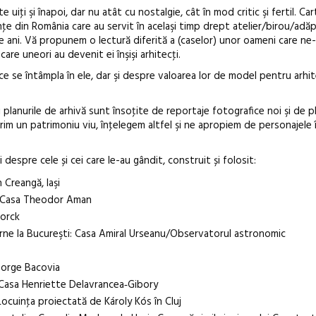
e uiţi şi înapoi, dar nu atât cu nostalgie, cât în mod critic şi fertil. Ca
ţe din România care au servit în acelaşi timp drept atelier/birou/ad
e ani. Vă propunem o lectură diferită a (caselor) unor oameni care ne-
Open Call – 
re uneori au devenit ei înşişi arhitecţi.
Awards 202
 se întâmpla în ele, dar şi despre valoarea lor de model pentru arhit
i planurile de arhivă sunt însoţite de reportaje fotografice noi şi de p
im un patrimoniu viu, înţelegem altfel şi ne apropiem de personajele
 despre cele și cei care le-au gândit, construit și folosit:
 Creangă, Iaşi
c: Casa Theodor Aman
torck
Verne la Bucureşti: Casa Amiral Urseanu/Observatorul astronomic
eorge Bacovia
: Casa Henriette Delavrancea‑Gibory
Locuinţa proiectată de Károly Kós în Cluj