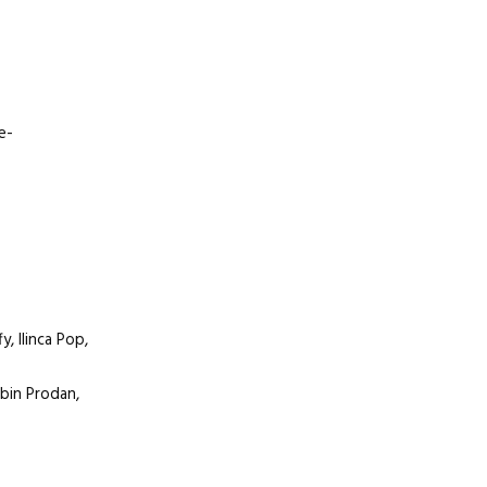
e-
, Ilinca Pop,
abin Prodan,