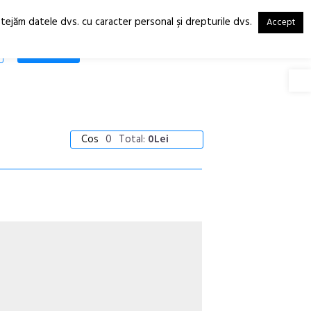
otejăm datele dvs. cu caracter personal şi drepturile dvs.
Accept
RO
EN
SHOP
Deschide
Cos
0
Total:
0Lei