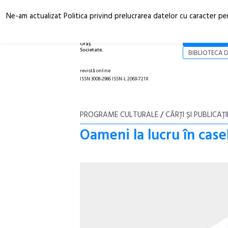
Ne-am actualizat Politica privind prelucrarea datelor cu caracter pe
Arhitectură.
NOI
Oraș.
Societate.
BIBLIOTECA D
revistă online
ISSN 3008-2986 ISSN-L 2069-721X
PROGRAME CULTURALE
/
CĂRŢI ȘI PUBLICAŢI
Oameni la lucru în case