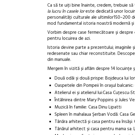
Ca să te uiţi bine înainte, credem, trebuie să t
la lucru în casele lor
este dedicată unor locuin
personalităţi culturale ale ultimilor150–200 d
mod fundamental istoria noastră modernă şi ca
Vorbim despre case fermecătoare şi despre ce
pentru locuirea de azi.
Istoria devine parte a prezentului; imaginile ş
redesenate sau chiar reconstituite. Descoper
din manuale.
Mergem în vizită și aflăm despre 14 locuințe și
Două odăi şi două prispe: Bojdeuca lui Ion
Oaspetele din Pompeii în oraşul balcani
Atelierul ei şi atelierul lui:Casa Cuţescu‑S
Întâlnirea dintre Mary Poppins şi Jules 
Muzică în familie: Casa Dinu Lipatti
Spleen în mahalaua Şerban Vodă: Casa G
Tânăra arhitectă şi casa pentru ea însăşi
Tânărul arhitect şi casa pentru mama sa: 