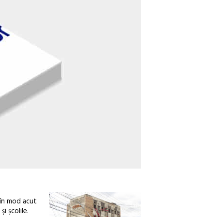
 în mod acut
i şcolile.