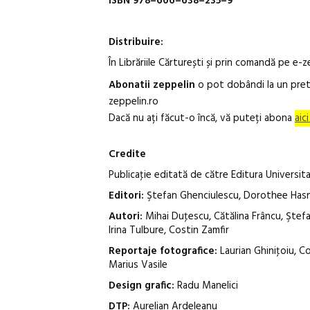
ISBN 978–606–638–235–9
Distribuire:
În Librăriile Cărturești și prin comandă pe e-z
Abonatii zeppelin
o pot dobândi la un pret
zeppelin.ro
Dacă nu ați făcut-o încă, vă puteți abona
aic
Credite
Publicaţie editată de către Editura Universita
Editori:
Ştefan Ghenciulescu, Dorothee Has
Autori:
Mihai Duţescu, Cătălina Frâncu, Ştefa
Irina Tulbure, Costin Zamfir
Reportaje fotografice:
Laurian Ghiniţoiu, C
Marius Vasile
Design grafic:
Radu Manelici
DTP:
Aurelian Ardeleanu