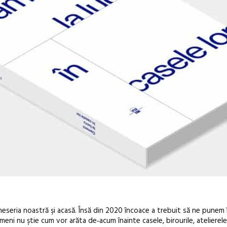
 meseria noastră şi acasă. Însă din 2020 încoace a trebuit să ne punem
meni nu ştie cum vor arăta de‑acum înainte casele, birourile, atelierele ş