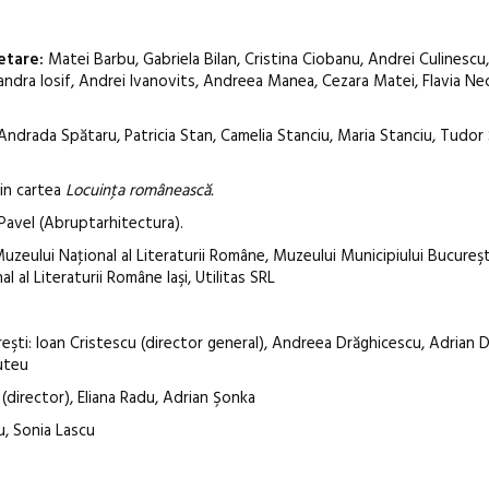
etare:
Matei Barbu, Gabriela Bilan, Cristina Ciobanu, Andrei Culinescu
ndra Iosif, Andrei Ivanovits, Andreea Manea, Cezara Matei, Flavia Nec
drada Spătaru, Patricia Stan, Camelia Stanciu, Maria Stanciu, Tudor S
din cartea
Locuinţa românească.
 Pavel (Abruptarhitectura).
uzeului Naţional al Literaturii Române, Muzeului Municipiului Bucureşt
 al Literaturii Române Iaşi, Utilitas SRL
eşti: Ioan Cristescu (director general), Andreea Drăghicescu, Adrian D
uteu
(director), Eliana Radu, Adrian Şonka
, Sonia Lascu