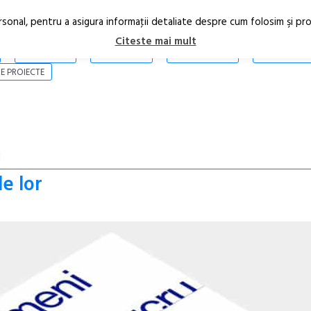
rsonal, pentru a asigura informaţii detaliate despre cum folosim şi pr
Citeste mai mult
ARTICOLE
STIRI
REVISTA PRINT
CONTACT
E PROIECTE
I
le lor