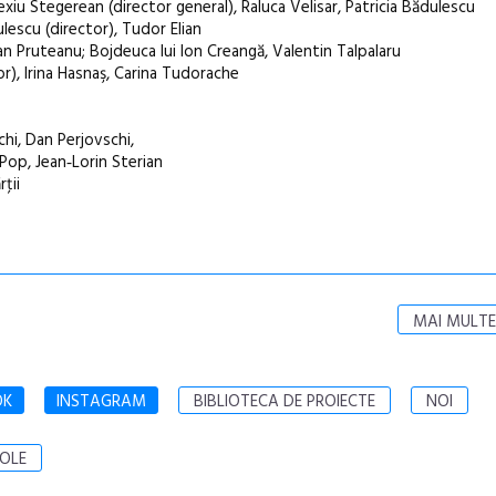
xiu Stegerean (director general), Raluca Velisar, Patricia Bădulescu
ulescu (director), Tudor Elian
lian Pruteanu; Bojdeuca lui Ion Creangă, Valentin Talpalaru
or), Irina Hasnaş, Carina Tudorache
schi, Dan Perjovschi,
Pop, Jean‑Lorin Sterian
ţii
MAI MULTE
OK
INSTAGRAM
BIBLIOTECA DE PROIECTE
NOI
OLE