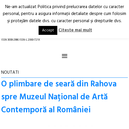
Ne-am actualizat Politica privind prelucrarea datelor cu caracter
Deschide
RO
EN
personal, pentru a asigura informaţii detaliate despre cum folosim
şi protejăm datele dvs. cu caracter personal şi drepturile dvs.
Arhitectură.
Oraș.
Societate.
Citeste mai mult
Accept
revistă online
ISSN 3008-2986 ISSN-L 2069-721X
≡
NOUTATI
O plimbare de seară din Rahova
spre Muzeul Național de Artă
Contemporă al României