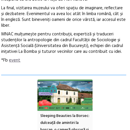
La final, vizitarea muzeului va oferi spațiu de imaginare, reflectare
și dezbatere. Evenimentul va avea loc atât în limba română, cât și
în engleză. Sunt bineveniți oameni de orice vârstă, iar accesul este
liber.
MNAC mulțumește pentru contribuții, expertiză și traduceri
studenților la antropologie din cadrul Facultății de Sociologie și
Asistență Socială (Universitatea din București), echipei din cadrul
inițativei La Bomba și tuturor vecinilor care au contribuit cu idei.
*Fb
event
ul Cinemascop
Sleeping Beauties la Borsec:
Festivalul Strada
 Eforie Sud cu a IX-a
dulceață de amintiri la
Armenească #10: c
borcan, o cameră obscură și
ateliere și întâlniri 