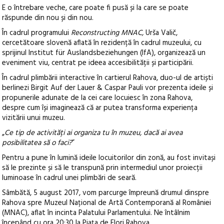
E o întrebare veche, care poate fi pusă și la care se poate
răspunde din nou și din nou.
În cadrul programului
Reconstructing MNAC,
Urša Valič,
cercetătoare slovenă aflată în rezidență în cadrul muzeului, cu
sprijinul Institut für Auslandsbeziehungen (IfA), organizează un
eveniment viu, centrat pe ideea accesibilității și participării.
În cadrul plimbării interactive în cartierul Rahova, duo-ul de artiști
berlinezi Birgit Auf der Lauer & Caspar Pauli vor prezenta ideile și
propunerile adunate de la cei care locuiesc în zona Rahova,
despre cum își imaginează că ar putea transforma experiența
vizitării unui muzeu.
„
Ce tip de activități ai organiza tu în muzeu, dacă ai avea
posibilitatea să o faci?
”
Pentru a pune în lumină ideile locuitorilor din zonă, au fost invitași
să le prezinte și să le transpună prin intermediul unor proiecții
luminoase în cadrul unei plimbări de seară.
Sâmbătă, 5 august 2017, vom parcurge împreună drumul dinspre
Rahova spre Muzeul Național de Artă Contemporană al României
(MNAC), aflat în incinta Palatului Parlamentului. Ne întâlnim
începând cu ora 20:30 la Piața de Flori Rahova.