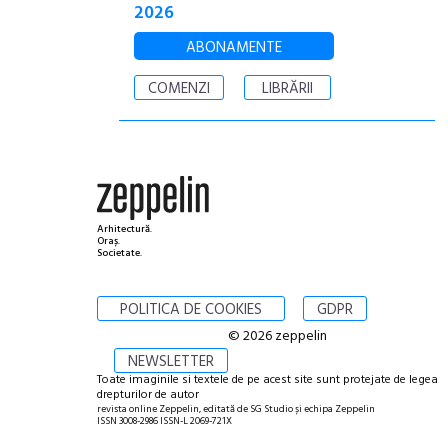
2026
ABONAMENTE
COMENZI
LIBRĂRII
Arhitectură.
Oraș.
Societate.
POLITICA DE COOKIES
GDPR
© 2026 zeppelin
NEWSLETTER
Toate imaginile si textele de pe acest site sunt protejate de legea
drepturilor de autor
revista online Zeppelin, editată de SG Studio și echipa Zeppelin
ISSN 3008-2986 ISSN-L 2069-721X