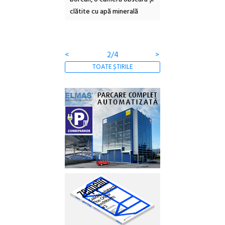
clătite cu apă minerală
Botanică
<
2/4
>
TOATE ȘTIRILE