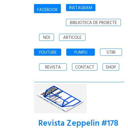
INSTAGRAM
FACEBOOK
BIBLIOTECA DE PROIECTE
NOI
ARTICOLE
YOUTUBE
YUMPU
STIRI
REVISTA
CONTACT
SHOP
Revista Zeppelin #178