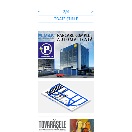
<
2/4
>
TOATE ȘTIRILE