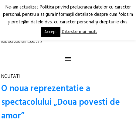
Ne-am actualizat Politica privind prelucrarea datelor cu caracter
Deschide
RO
EN
personal, pentru a asigura informaţii detaliate despre cum folosim
şi protejăm datele dvs. cu caracter personal şi drepturile dvs.
Arhitectură.
Oraș.
Societate.
Citeste mai mult
Accept
revistă online
ISSN 3008-2986 ISSN-L 2069-721X
≡
NOUTATI
O noua reprezentatie a
spectacolului „Doua povesti de
amor”