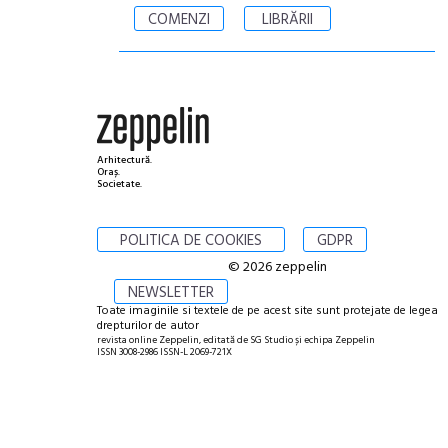
COMENZI
LIBRĂRII
Arhitectură.
Oraș.
Societate.
POLITICA DE COOKIES
GDPR
© 2026 zeppelin
NEWSLETTER
Toate imaginile si textele de pe acest site sunt protejate de legea
drepturilor de autor
revista online Zeppelin, editată de SG Studio și echipa Zeppelin
ISSN 3008-2986 ISSN-L 2069-721X