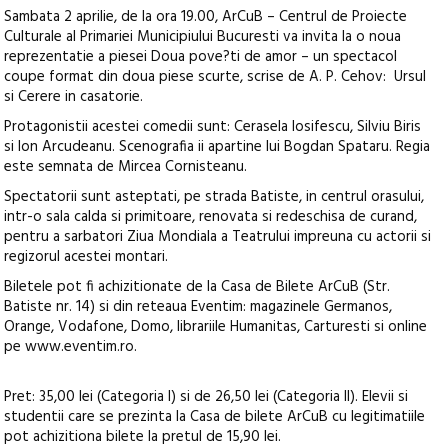
Sambata 2 aprilie, de la ora 19.00, ArCuB – Centrul de Proiecte
Culturale al Primariei Municipiului Bucuresti va invita la o noua
reprezentatie a piesei Doua pove?ti de amor – un spectacol
coupe format din doua piese scurte, scrise de A. P. Cehov: Ursul
si Cerere in casatorie.
Protagonistii acestei comedii sunt: Cerasela Iosifescu, Silviu Biris
si Ion Arcudeanu. Scenografia ii apartine lui Bogdan Spataru. Regia
este semnata de Mircea Cornisteanu.
Spectatorii sunt asteptati, pe strada Batiste, in centrul orasului,
intr-o sala calda si primitoare, renovata si redeschisa de curand,
pentru a sarbatori Ziua Mondiala a Teatrului impreuna cu actorii si
regizorul acestei montari.
Biletele pot fi achizitionate de la Casa de Bilete ArCuB (Str.
Batiste nr. 14) si din reteaua Eventim: magazinele Germanos,
Orange, Vodafone, Domo, librariile Humanitas, Carturesti si online
pe www.eventim.ro.
Pret: 35,00 lei (Categoria I) si de 26,50 lei (Categoria II). Elevii si
studentii care se prezinta la Casa de bilete ArCuB cu legitimatiile
pot achizitiona bilete la pretul de 15,90 lei.