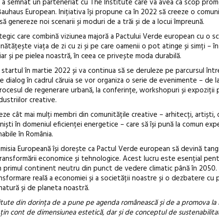
 a semnat un parteneriat cu The Institute care va avea ca scop prom
Bauhaus European. Inițiativa își propune ca în 2022 să creeze o comun
 să genereze noi scenarii și moduri de a trăi și de a locui împreună.
egic care combină viziunea majoră a Pactului Verde european cu o s
ățește viața de zi cu zi și pe care oamenii o pot atinge și simți – în c
Anuala de ar
hiar și pe pielea noastră, în ceea ce privește moda durabilă.
Artown NOW
 startul în martie 2022 și va continua să se deruleze pe parcursul într
Gramatica lib
e dialog în cadrul căruia se vor organiza o serie de evenimente – de la
rocesul de regenerare urbană, la conferințe, workshopuri și expoziții
dustriilor creative.
eze cât mai mulți membri din comunitățile creative – arhitecți, artiști, 
oniști în domeniul eficienței energetice – care să își pună la comun expe
nabile în România.
misia Europeană își dorește ca Pactul Verde european să devină tangib
transformării economice și tehnologice. Acest lucru este esențial pen
în primul continent neutru din punct de vedere climatic până în 2050.
sformare reală a economiei și a societății noastre și o dezbatere cu pr
natură și de planeta noastră.
itute din dorința de a pune pe agenda românească și de a promova la n
e țin cont de dimensiunea estetică, dar și de conceptul de sustenabilita