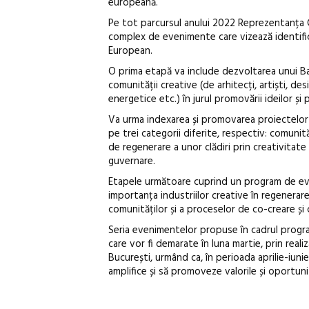
europeană.
Pe tot parcursul anului 2022 Reprezentanța C
complex de evenimente care vizează identifica
European.
O prima etapă va include dezvoltarea unui Ba
comunității creative (de arhitecți, artiști, des
energetice etc.) în jurul promovării ideilor și 
Va urma indexarea și promovarea proiectelor
pe trei categorii diferite, respectiv: comunită
de regenerare a unor clădiri prin creativitat
guvernare.
Etapele următoare cuprind un program de eve
importanța industriilor creative în regenerare
comunităților și a proceselor de co-creare ș
Seria evenimentelor propuse în cadrul progra
care vor fi demarate în luna martie, prin real
București, urmând ca, în perioada aprilie-iun
amplifice și să promoveze valorile și oportuni