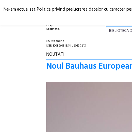
Ne-am actualizat Politica privind prelucrarea datelor cu caracter pe
Arhitectură.
NOI
Oraș.
Societate.
BIBLIOTECA D
revistă online
ISSN 3008-2986 ISSN-L 2069-721X
NOUTATI
Noul Bauhaus European. 