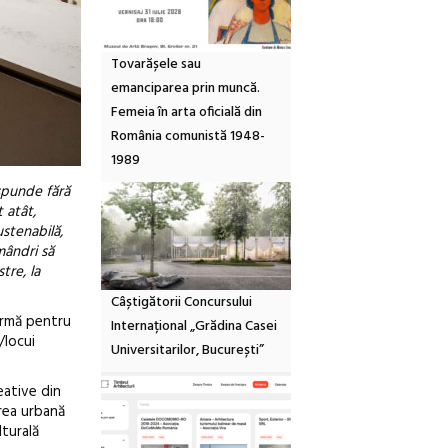
Tovarășele sau
emanciparea prin muncă.
Femeia în arta oficială din
România comunistă 1948-
1989
spunde fără
t atât,
stenabilă,
mândri să
tre, la
Câștigătorii Concursului
ormă pentru
Internațional „Grădina Casei
/locui
Universitarilor, București”
eative din
area urbană
lturală