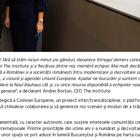
t fără să stăm niciun minut pe gânduri, deoarece întregul demers core
iei The Institute și a fiecăruia dintre noi, membrii echipei. Mai mult decâ
a României si a societății românești întru modernizare și dezvoltare su
 a viziunii și agendei Uniunii Europene. Așadar ne bucurăm și suntem 
ere la Noul Bauhaus cât și, cu orice resursa disponibilă a echipelor noas
 general“
, a declarant Andrei Borțun, CEO The Institute.
tegică a Comisiei Europene, un proiect inter/transdisciplinar, o platf
ă stimuleze colaborarea și să genereze noi scenarii și moduri de a trăi
mentală, cu caracter autonom, care susţine interesele comunităţii cr
internaţionale. Printre prioritățile din utimii ani s-a numărat și dezvolt
l unor spații ce pot aduce în lumină Bucureștiul și România pe harta cu