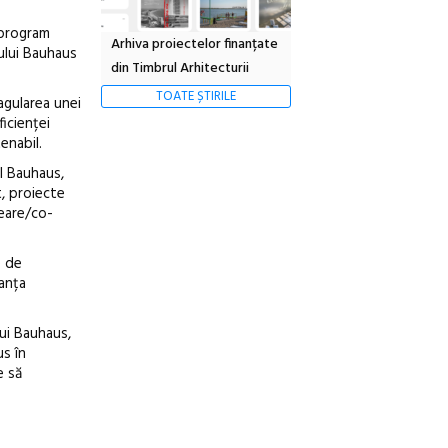
 program
Arhiva proiectelor finanțate
oului Bauhaus
din Timbrul Arhitecturii
TOATE ȘTIRILE
agularea unei
ficienței
enabil.
l Bauhaus,
t, proiecte
reare/co-
e de
tanța
ui Bauhaus,
us în
e să