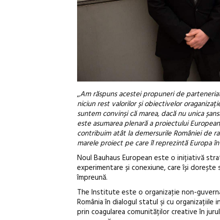
,
,Am răspuns acestei propuneri de parteneria
niciun rest valorilor și obiectivelor oraganizaț
suntem convinși că marea, dacă nu unica șansă 
este asumarea plenară a proiectului European,
contribuim atât la demersurile României de rali
marele proiect pe care îl reprezintă Europa în
Noul Bauhaus European este o inițiativă stra
experimentare și conexiune, care își dorește s
împreună.
The Institute este o organizaţie non-guverna
România în dialogul statul şi cu organizațiile 
prin coagularea comunităților creative în juru