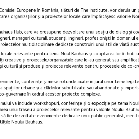
omisiei Europene în România, alături de The Institute, vor derula un
rea organizațiilor și a proiectelor locale care împărtășesc valorile N
uhaus Hub, care va presupune dezvoltare unui spațiu de dialog și co
igneri, manageri culturali, studenți, ingineri, profesioniști în domeniul e
proiectelor multidisciplinare dedicate construirii unui stil de viață sust
 locale relevante pentru tema Noul Bauhaus și cooptarea lor în hub-u
ți creative și proiectele/organizațiile care le-au generat sau amplifica
e și cultură și produse și proiecte relevante pentru procesele de co-c
nimente, conferințe și mese rotunde axate în jurul unor teme legat
a spațiilor urbane și a clădirilor subutilizate sau abandonate și impor
i co-guvernare în cadrul acestor proiecte complexe.
mului va include workshopuri, conferințe și o expoziție pe tema Noul
izarea unui traseu a proiectelor relevante pentru valorile Noului Bauha
ie să fie dezvoltate evenimente dedicate unui public generalist, menit
tățile Noului Bauhaus.