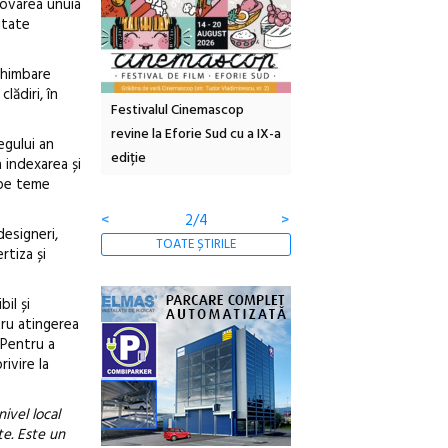
ovarea unuia
itate
chimbare
lădiri, în
tă urbană
Festivalul Cinemascop
Sleeping Beauties la Bor
 #5:
revine la Eforie Sud cu a IX-a
dulceață de amintiri la
egului an
ertății
ediție
borcan, o cameră obscur
 indexarea și
clătite cu apă minerală
 pe teme
<
2/4
>
designeri,
TOATE ȘTIRILE
rtiza și
il și
tru atingerea
 Pentru a
ivire la
ivel local
te. Este un