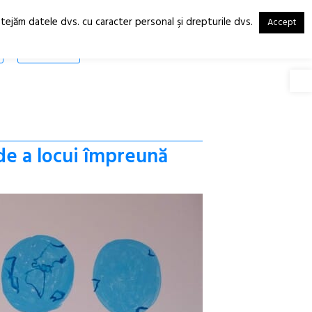
otejăm datele dvs. cu caracter personal şi drepturile dvs.
Accept
RO
EN
SHOP
Deschide
 de a locui împreună