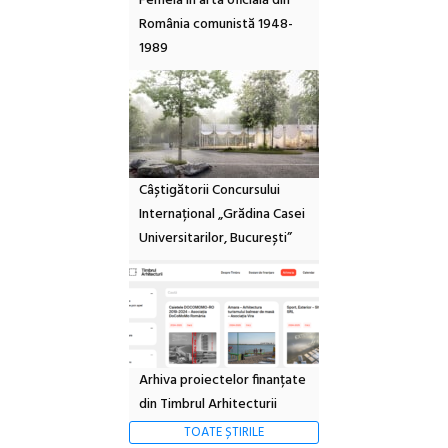
Femeia în arta oficială din
România comunistă 1948-
1989
Câștigătorii Concursului
Internațional „Grădina Casei
Universitarilor, București”
Arhiva proiectelor finanțate
din Timbrul Arhitecturii
TOATE ȘTIRILE