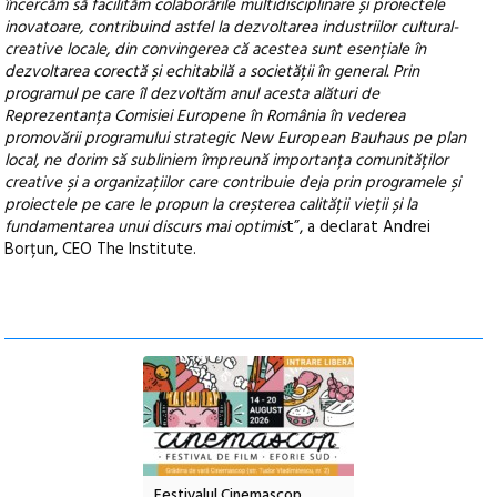
încercăm să facilităm colaborările multidisciplinare și proiectele
inovatoare, contribuind astfel la dezvoltarea industriilor cultural-
creative locale, din convingerea că acestea sunt esențiale în
dezvoltarea corectă și echitabilă a societății în general. Prin
programul pe care îl dezvoltăm anul acesta alături de
Reprezentanța Comisiei Europene în România în vederea
promovării programului strategic New European Bauhaus pe plan
local, ne dorim să subliniem împreună importanța comunităților
creative și a organizațiilor care contribuie deja prin programele și
proiectele pe care le propun la creșterea calității vieții și la
fundamentarea unui discurs mai optimis
t”, a declarat Andrei
Borțun, CEO The Institute.
lul Cinemascop
Sleeping Beauties la Borsec:
Festivalul Strada