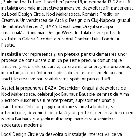
„Building the Future. Together” prezintă, în perioada 13-22 mai, 6
instalații originale interactive și imersive, dezvoltate în parteneriat
cu Local Design Circle, Nod Makerspace, România Tradițiilor
Creative, Universitatea de Artă și Design din Cluj-Napoca, grupul
de inițiativă Berzei 21, BAZA. Deschidem Orașul și echipa
curatorială a Romanian Design Week. Instalațiile vor putea fi
vizitate la Galeria Nicodim din cadrul Combinatului Fondului
Plastic.
Instalațiile vor reprezenta și un pretext pentru demararea unor
procese de consultare publică pe teme precum comunitățile
creative și hub-urile culturale, co-crearea unui oraș mai prietenos,
importanța abordărilor multidisciplinare, ecosistemele urbane,
tradițiile creative sau revitalizarea spațiilor prin cultură.
Astfel, la propunerea BAZA. Deschidem Orașul și dezvoltat de
Nod Makerspace, celebrul joc Bauhaus Bauspiel semnat de Alma
Siedhoff-Buscher va fi reinterpretat, supradimensionat și
transformat într-un playground care va invita la dialog și
interacțiune, devenind totodată și un pretext pentru a descoperi
istoria Bauhaus și a școlii multidisciplinare care a schimbat
societatea modernă.
Local Design Circle va dezvolta o instalație interactivă, ce va