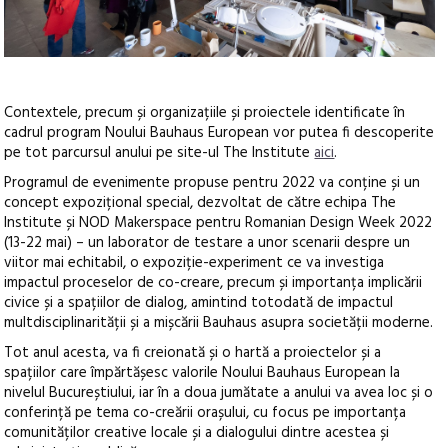
Contextele, precum și organizațiile și proiectele identificate în
cadrul program Noului Bauhaus European vor putea fi descoperite
pe tot parcursul anului pe site-ul The Institute
aici
.
Programul de evenimente propuse pentru 2022 va conține și un
concept expozițional special, dezvoltat de către echipa The
Institute și NOD Makerspace pentru Romanian Design Week 2022
(13-22 mai) – un laborator de testare a unor scenarii despre un
viitor mai echitabil, o expoziție-experiment ce va investiga
impactul proceselor de co-creare, precum și importanța implicării
civice și a spațiilor de dialog, amintind totodată de impactul
multdisciplinarității și a mișcării Bauhaus asupra societății moderne.
Tot anul acesta, va fi creionată și o hartă a proiectelor și a
spațiilor care împărtășesc valorile Noului Bauhaus European la
nivelul Bucureștiului, iar în a doua jumătate a anului va avea loc și o
conferință pe tema co-creării orașului, cu focus pe importanța
comunităților creative locale și a dialogului dintre acestea și