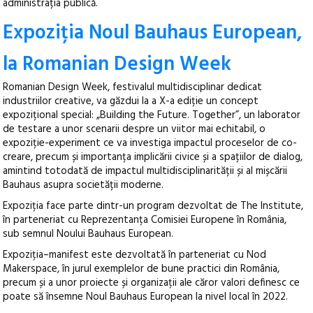
administrația publică.
Expoziția Noul Bauhaus European,
la Romanian Design Week
Romanian Design Week, festivalul multidisciplinar dedicat
industriilor creative, va găzdui la a X-a ediție un concept
expozițional special: „Building the Future. Together”, un laborator
de testare a unor scenarii despre un viitor mai echitabil, o
expoziție-experiment ce va investiga impactul proceselor de co-
creare, precum și importanța implicării civice și a spațiilor de dialog,
amintind totodată de impactul multidisciplinarității și al mișcării
Bauhaus asupra societății moderne.
Expoziția face parte dintr-un program dezvoltat de The Institute,
în parteneriat cu Reprezentanța Comisiei Europene în România,
sub semnul Noului Bauhaus European.
Expoziția–manifest este dezvoltată în parteneriat cu Nod
Makerspace, în jurul exemplelor de bune practici din România,
precum și a unor proiecte și organizații ale căror valori definesc ce
poate să însemne Noul Bauhaus European la nivel local în 2022.