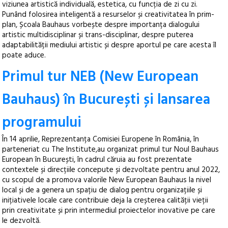
viziunea artistică individuală, estetica, cu funcția de zi cu zi.
Punând folosirea inteligentă a resurselor și creativitatea în prim-
plan, Școala Bauhaus vorbește despre importanța dialogului
artistic multidisciplinar și trans-disciplinar, despre puterea
adaptabilității mediului artistic și despre aportul pe care acesta îl
poate aduce.
Primul tur NEB (New European
Bauhaus) în București și lansarea
programului
În 14 aprilie, Reprezentanța Comisiei Europene în România, în
parteneriat cu The Institute,au organizat primul tur Noul Bauhaus
European în București, în cadrul căruia au fost prezentate
contextele și direcțiile concepute și dezvoltate pentru anul 2022,
cu scopul de a promova valorile New European Bauhaus la nivel
local și de a genera un spațiu de dialog pentru organizațiile și
inițiativele locale care contribuie deja la creșterea calității vieții
prin creativitate și prin intermediul proiectelor inovative pe care
le dezvoltă.