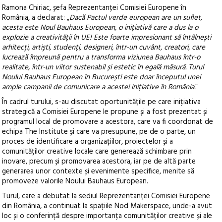
Ramona Chiriac, șefa Reprezentanței Comisiei Europene în
România, a declarat: „
Dacă Pactul verde european are un suflet,
acesta este Noul Bauhaus European, o inițiativă care a dus la o
explozie a creativității în UE! Este foarte impresionant să întâlnești
arhitecți, artiști, studenți, designeri, într-un cuvânt, creatori, care
lucrează împreună pentru a transforma viziunea Bauhaus într-o
realitate, într-un viitor sustenabil și estetic în egală măsură. Turul
Noului Bauhaus European în București este doar începutul unei
ample campanii de comunicare a acestei inițiative în România.
”
În cadrul turului, s-au discutat oportunitățile pe care inițiativa
strategică a Comisiei Europene le propune și a fost prezentat și
programul local de promovare a acestora, care va fi coordonat de
echipa The Institute și care va presupune, pe de o parte, un
proces de identificare a organizațiilor, proiectelor și a
comunităților creative locale care generează schimbare prin
inovare, precum și promovarea acestora, iar pe de altă parte
generarea unor contexte și evenimente specifice, menite să
promoveze valorile Noului Bauhaus European.
Turul, care a debutat la sediul Reprezentanței Comisiei Europene
din România, a continuat la spațiile Nod Makerspace, unde-a avut
loc și o conferință despre importanța comunităților creative și ale