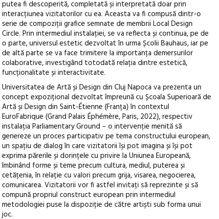
putea fi descoperită, completată și interpretată doar prin
interacțiunea vizitatorilor cu ea. Aceasta va fi compusă dintr-o
serie de compoziții grafice semnate de membrii Local Design
Circle. Prin intermediul instalației, se va reflecta și continua, pe de
o parte, universul estetic dezvoltat în urma Școlii Bauhaus, iar pe
de altă parte se va face trimitere la importanța demersurilor
colaborative, investigând totodată relația dintre estetică,
funcționalitate și interactivitate.
Universitatea de Artă și Design din Cluj Napoca va prezenta un
concept expozițional dezvoltat împreună cu Școala Superioară de
Artă și Design din Saint-Étienne (Franța) în contextul
EuroFabrique (Grand Palais Éphémère, Paris, 2022), respectiv
instalația Parliamentary Ground – o intervenție menită să
genereze un proces participativ pe tema constructului european,
un spațiu de dialog în care vizitatorii își pot imagina și își pot
exprima părerile și dorințele cu privire la Uniunea Europeană,
îmbinând forme și teme precum cultura, mediul, puterea și
cetățenia, în relație cu valori precum grija, visarea, negocierea,
comunicarea. Vizitatorii vor fi astfel invitați să reprezinte și să
compună propriul construct european prin intermediul
metodologiei puse la dispoziție de către artiști sub forma unui
joc.