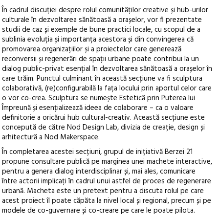
În cadrul discuției despre rolul comunităților creative și hub-urilor
culturale în dezvoltarea sănătoasă a orașelor, vor fi prezentate
studii de caz și exemple de bune practici locale, cu scopul de a
sublinia evoluția și importanța acestora și din convingerea că
promovarea organizațiilor și a proiectelor care generează
reconversii și regenerări de spații urbane poate contribui la un
dialog public-privat esențial în dezvoltarea sănătoasă a orașelor în
care trăim. Punctul culminant în această secțiune va fi sculptura
colaborativă, (re)configurabilă la fața locului prin aportul celor care
o vor co-crea. Sculptura se numește Estetică prin Puterea lui
Împreună și esențializează ideea de colaborare – ca o valoare
definitorie a oricărui hub cultural-creativ. Această secțiune este
concepută de către Nod Design Lab, divizia de creație, design și
arhitectură a Nod Makerspace.
În completarea acestei secțiuni, grupul de inițiativă Berzei 21
propune consultare publică pe marginea unei machete interactive,
pentru a genera dialog interdisciplinar și, mai ales, comunicare
între actorii implicați în cadrul unui astfel de proces de regenerare
urbană. Macheta este un pretext pentru a discuta rolul pe care
acest proiect îl poate căpăta la nivel local și regional, precum și pe
modele de co-guvernare și co-creare pe care le poate pilota.