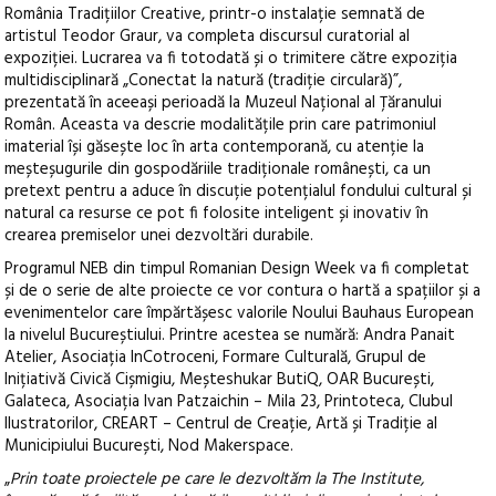
România Tradițiilor Creative, printr-o instalație semnată de
artistul Teodor Graur, va completa discursul curatorial al
expoziției. Lucrarea va fi totodată și o trimitere către expoziția
multidisciplinară „Conectat la natură (tradiție circulară)”,
prezentată în aceeași perioadă la Muzeul Național al Țăranului
Român. Aceasta va descrie modalitățile prin care patrimoniul
imaterial își găsește loc în arta contemporană, cu atenție la
meșteșugurile din gospodăriile tradiționale românești, ca un
pretext pentru a aduce în discuție potențialul fondului cultural și
natural ca resurse ce pot fi folosite inteligent și inovativ în
crearea premiselor unei dezvoltări durabile.
Programul NEB din timpul Romanian Design Week va fi completat
și de o serie de alte proiecte ce vor contura o hartă a spațiilor și a
evenimentelor care împărtășesc valorile Noului Bauhaus European
la nivelul Bucureștiului. Printre acestea se numără: Andra Panait
Atelier, Asociația InCotroceni, Formare Culturală, Grupul de
Inițiativă Civică Cișmigiu, Meșteshukar ButiQ, OAR București,
Galateca, Asociația Ivan Patzaichin – Mila 23, Printoteca, Clubul
Ilustratorilor, CREART – Centrul de Creație, Artă și Tradiție al
Municipiului București, Nod Makerspace.
„
Prin toate proiectele pe care le dezvoltăm la The Institute,