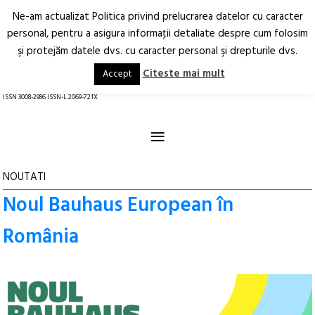
Ne-am actualizat Politica privind prelucrarea datelor cu caracter
Deschide
RO
EN
personal, pentru a asigura informaţii detaliate despre cum folosim
şi protejăm datele dvs. cu caracter personal şi drepturile dvs.
Arhitectură.
Oraș.
Societate.
Citeste mai mult
Accept
revistă online
ISSN 3008-2986 ISSN-L 2069-721X
≡
NOUTATI
Noul Bauhaus European în
România