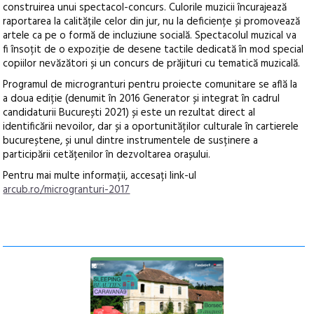
construirea unui spectacol-concurs. Culorile muzicii încurajează
raportarea la calitățile celor din jur, nu la deficiențe și promovează
artele ca pe o formă de incluziune socială. Spectacolul muzical va
fi însoțit de o expoziție de desene tactile dedicată în mod special
copiilor nevăzători și un concurs de prăjituri cu tematică muzicală.
Programul de microgranturi pentru proiecte comunitare se află la
a doua ediție (denumit în 2016 Generator și integrat în cadrul
candidaturii București 2021) și este un rezultat direct al
identificării nevoilor, dar și a oportunităților culturale în cartierele
bucureștene, și unul dintre instrumentele de susținere a
participării cetățenilor în dezvoltarea orașului.
Pentru mai multe informații, accesați link-ul
arcub.ro/microgranturi-2017