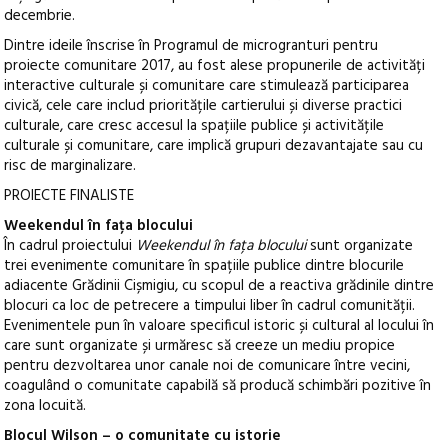
decembrie.
Dintre ideile înscrise în Programul de microgranturi pentru
proiecte comunitare 2017, au fost alese propunerile de activități
interactive culturale și comunitare care stimulează participarea
civică, cele care includ prioritățile cartierului și diverse practici
culturale, care cresc accesul la spațiile publice și activitățile
culturale și comunitare, care implică grupuri dezavantajate sau cu
risc de marginalizare.
PROIECTE FINALISTE
Weekendul în fața blocului
În cadrul proiectului
Weekendul în fața blocului
sunt organizate
trei evenimente comunitare în spațiile publice dintre blocurile
adiacente Grădinii Cișmigiu, cu scopul de a reactiva grădinile dintre
blocuri ca loc de petrecere a timpului liber în cadrul comunității.
Evenimentele pun în valoare specificul istoric și cultural al locului în
care sunt organizate și urmăresc să creeze un mediu propice
pentru dezvoltarea unor canale noi de comunicare între vecini,
coagulând o comunitate capabilă să producă schimbări pozitive în
zona locuită.
Blocul Wilson – o comunitate cu istorie