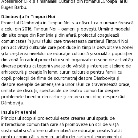
Atelierelor CFR și a mahalalei Cutarida din romanul „Groapa” al lui
Eugen Barbu.
Dâmbovița în Timpuri Noi
Proiectul Dâmbovița în Timpuri Noi s-a născut ca o urmare firească
a celui din 2016, Timpuri Noi – oameni și povești. Urmând modelul
din alte orașe din România și din afară, proiectul coagulează
comunitatea în jurul râului care traversează cartierul Timpuri Noi
prin activități culturale care pot duce în timp la dezvoltarea zonei
și la creșterea nivelului de educație culturală și socială a populației
din zonă. În cadrul proiectului sunt organizate o serie de activități
diverse pentru categorii variate de vârstă și interese: ateliere de
arhitectură și creație în lemn, tururi culturale pentru familii cu
copii, proiecții de filme de scurtmetraj despre Dâmbovița și
despre exemple de amenajare a unor râuri ce traveresează orașe,
urmate de discuții, spectacole de teatru comunitar despre
problemele tinerilor din cartier și crearea unui blog despre râul
Dâmbovița.
Insula Prieteniei
Principalul scop al proiectului este crearea unui spațiu de
interacțiune comunitară care să promoveze un stil de viață
sustenabil și să ofere o alternativă de educație creativă atât
pentru copiii, cât și pentru adulții din cartierul „experimentul