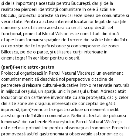
și de la importanța acestuia pentru București, dar și de la
realitatea pierderii identității comunitare în cele 3 scări ale
blocului, proiectul dorește să revitalizeze ideea de comunitate si
vecinatate. Pentru a activa interesul locatarilor legat de spațiile
comune și de utilizarea acestora cu un alt scop decât cel
funcțional, proiectul Blocul Wilson este constituit din două
etape: transformarea spațiilor de trecere din scările blocului într-
o expoziție de fotografii istorice și contemporane ale zonei
Bălcescu, pe de o parte, și utilizarea curții interioare în
cinematograf în aer liber pentru o seară.
(peri)Feeric astro-gastro
Proiectul organizează în Parcul Natural Văcărești un eveniment
comunitar menit să deschidă noi perspective citadine de
petrecere și relaxare cultural-educative într-o rezervație naturală
în mijlocul orașului, un spațiu unic în peisajul urban. Adresat atât
locuitorilor din cartierele învecinate cu aria protejată, cât și celor
din alte zone ale orașului, interesați de conceptul de gătit
împreună, (peri)Feeric astro-gastro aduce un element inedit
acestui gen de întâlniri comunitare. Nefiind afectat de poluarea
luminoasă din cartierele Bucureștiului, Parcul Natural Văcărești
este cel mai potrivit loc pentru observații astronomice. Proiectul
promovează astfel gastronomia și observațiile astronomice ca