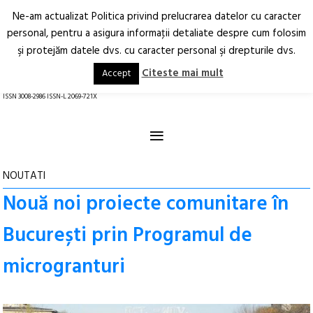
Ne-am actualizat Politica privind prelucrarea datelor cu caracter
Deschide
RO
EN
personal, pentru a asigura informaţii detaliate despre cum folosim
şi protejăm datele dvs. cu caracter personal şi drepturile dvs.
Arhitectură.
Oraș.
Societate.
Citeste mai mult
Accept
revistă online
ISSN 3008-2986 ISSN-L 2069-721X
≡
NOUTATI
Nouă noi proiecte comunitare în
București prin Programul de
microgranturi