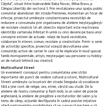
Cățelul”, situat între bulevardele Baba Novac, Mihai Bravu și
Câmpia Libertăți din sectorul 3. Prin revitalizarea unui spațiu public
comunitar abandonat din strada Prieteniei, momentan un focar de
infecție, proiectul urmărește conștientizarea necesității de
reducere a consumului prin organizarea de ateliere meșteșugărești
de reciclare creativă. Un alt obiectiv important este reactivarea
identității cartierului înființat în urmă cu cinci decenii pe baza unor
concepte extrem de actuale- relații de bună vecinătate,
colaborare în interes comun, reciclare și creativitate. Printr-o serie
de activități specifice, proiectul vizează dezvoltarea unei
comunități active de cartier în care să fie implicate în mod special
familii monoparentale, artiști, meșteșugari sau persoane cu hobby-
uri de natură tehnică sau creativă.
Multicultural Street
Un eveniment conceput pentru comunitatea unei străzi
importante din punct de vedere cultural și istoric, Multicultural
Street urmărește ca locuitorii din strada Simigiului să socializeze
fără a ține cont de religie, sex, etnie, vârstă sau studii. De la
ateliere de teatru comunitar și flash mob, la un salon de poezie
argheziană, la ateliere de pregătire a recitatorilor din salon și la
tenis de câmp, acțiunile desfășurate în cadrul acestei inițiative
oferă participanților posibilitatea să se cunoască mai bine și să