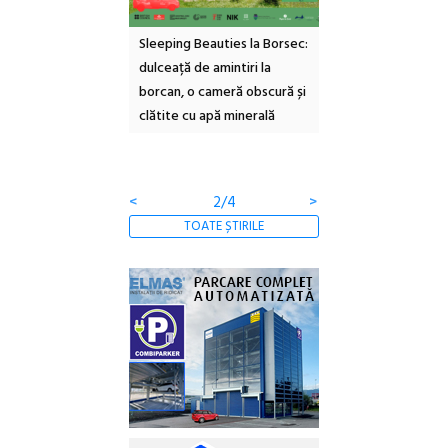
Sleeping Beauties la Borsec:
Festivalul Strada
Picasso
a
dulceață de amintiri la
Armenească #10: concerte,
Art Enc
borcan, o cameră obscură și
ateliere și întâlniri în Grădina
va avea
clătite cu apă minerală
Botanică
cultura
contemp
comunit
<
3/4
>
TOATE ȘTIRILE