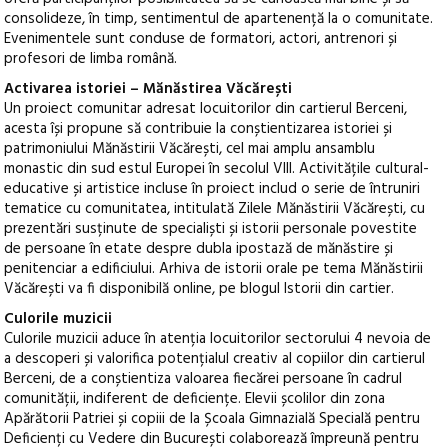
consolideze, în timp, sentimentul de apartenență la o comunitate.
Evenimentele sunt conduse de formatori, actori, antrenori și
profesori de limba română.
Activarea istoriei – Mănăstirea Văcărești
Un proiect comunitar adresat locuitorilor din cartierul Berceni,
acesta își propune să contribuie la conștientizarea istoriei și
patrimoniului Mănăstirii Văcărești, cel mai amplu ansamblu
monastic din sud estul Europei în secolul VIII. Activitățile cultural-
educative și artistice incluse în proiect includ o serie de întruniri
tematice cu comunitatea, intitulată Zilele Mănăstirii Văcărești, cu
prezentări susținute de specialiști și istorii personale povestite
de persoane în etate despre dubla ipostază de mănăstire și
penitenciar a edificiului. Arhiva de istorii orale pe tema Mănăstirii
Văcărești va fi disponibilă online, pe blogul Istorii din cartier.
Culorile muzicii
Culorile muzicii aduce în atenția locuitorilor sectorului 4 nevoia de
a descoperi și valorifica potențialul creativ al copiilor din cartierul
Berceni, de a conștientiza valoarea fiecărei persoane în cadrul
comunității, indiferent de deficiențe. Elevii școlilor din zona
Apărătorii Patriei și copiii de la Școala Gimnazială Specială pentru
Deficienți cu Vedere din București colaborează împreună pentru