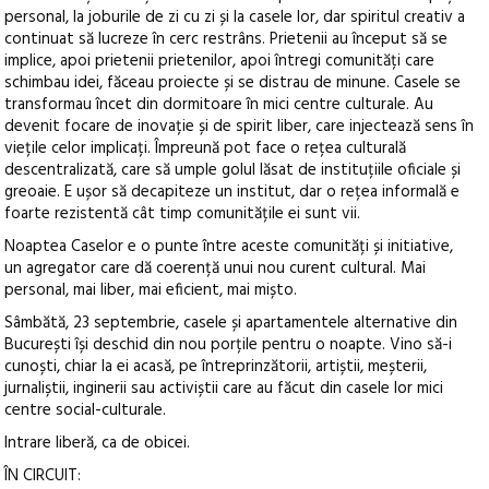
personal, la joburile de zi cu zi și la casele lor, dar spiritul creativ a
continuat să lucreze în cerc restrâns. Prietenii au început să se
implice, apoi prietenii prietenilor, apoi întregi comunități care
schimbau idei, făceau proiecte și se distrau de minune. Casele se
transformau încet din dormitoare în mici centre culturale. Au
devenit focare de inovație și de spirit liber, care injectează sens în
viețile celor implicați. Împreună pot face o rețea culturală
descentralizată, care să umple golul lăsat de instituțiile oficiale și
greoaie. E ușor să decapiteze un institut, dar o rețea informală e
foarte rezistentă cât timp comunitățile ei sunt vii.
Noaptea Caselor e o punte între aceste comunități și initiative,
un agregator care dă coerență unui nou curent cultural. Mai
personal, mai liber, mai eficient, mai mișto.
Sâmbătă, 23 septembrie, casele și apartamentele alternative din
București își deschid din nou porțile pentru o noapte. Vino să-i
cunoști, chiar la ei acasă, pe întreprinzătorii, artiștii, meșterii,
jurnaliștii, inginerii sau activiștii care au făcut din casele lor mici
centre social-culturale.
Intrare liberă, ca de obicei.
ÎN CIRCUIT: