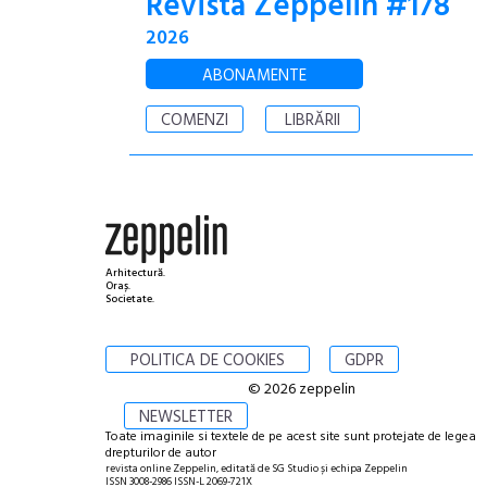
Revista Zeppelin #178
2026
ABONAMENTE
COMENZI
LIBRĂRII
Arhitectură.
Oraș.
Societate.
POLITICA DE COOKIES
GDPR
© 2026 zeppelin
NEWSLETTER
Toate imaginile si textele de pe acest site sunt protejate de legea
drepturilor de autor
revista online Zeppelin, editată de SG Studio și echipa Zeppelin
ISSN 3008-2986 ISSN-L 2069-721X