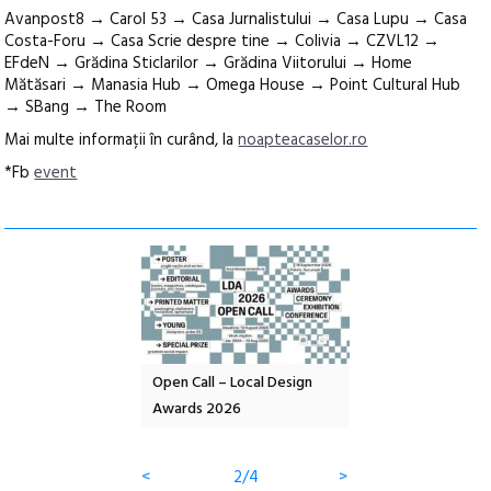
Avanpost8 → Carol 53 → Casa Jurnalistului → Casa Lupu → Casa
Costa-Foru → Casa Scrie despre tine → Colivia → CZVL12 →
EFdeN → Grădina Sticlarilor → Grădina Viitorului → Home
Mătăsari → Manasia Hub → Omega House → Point Cultural Hub
→ SBang → The Room
Mai multe informații în curând, la
noapteacaselor.ro
*Fb
event
nd: POELANDA – parc
Open Call – Local Design
Anuala de artă urba
e și co-creație
Awards 2026
Artown NOW #5:
Gramatica libertății
<
2/4
>