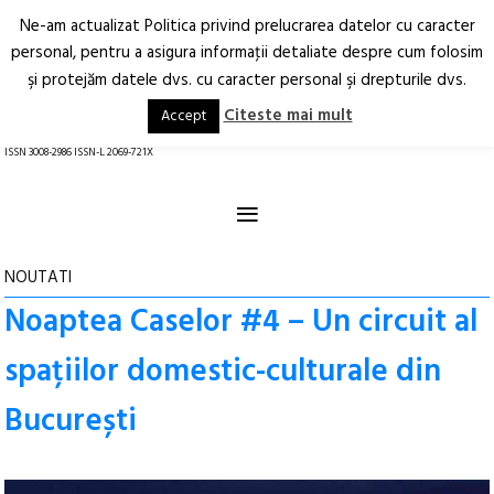
Ne-am actualizat Politica privind prelucrarea datelor cu caracter
Deschide
RO
EN
personal, pentru a asigura informaţii detaliate despre cum folosim
şi protejăm datele dvs. cu caracter personal şi drepturile dvs.
Arhitectură.
Oraș.
Societate.
Citeste mai mult
Accept
revistă online
ISSN 3008-2986 ISSN-L 2069-721X
≡
NOUTATI
Noaptea Caselor #4 – Un circuit al
spațiilor domestic-culturale din
București